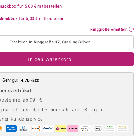
Perle
Ringgröße ermitteln
muckbox für
5,00 €
mitbestellen
lith
Spinell
chenkbox für
5,00 €
mitbestellen
in
Zirkon
Ringgröße ermitteln
Erhältlich in
Ringgröße 17, Sterling Silber
Gelb
In den Warenkorb
Sehr gut
4.70
/5.00
heitszertifikat
ostenfrei ab 99,- €
ng nach
Deutschland
innerhalb von 1-3 Tagen
ener Kundenservice