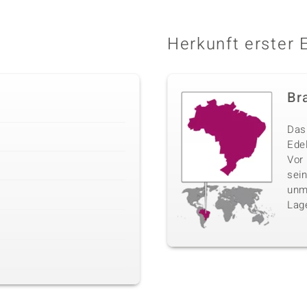
Herkunft erster 
Bra
Das 
Edel
Vor
sei
unm
Lag