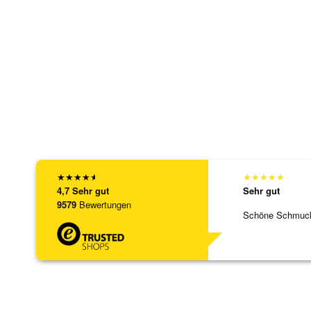
★
★
★
★
★
★
★
★
★
★
4,7
Sehr gut
Sehr gut
9579
Bewertungen
Schöne Schmuck,