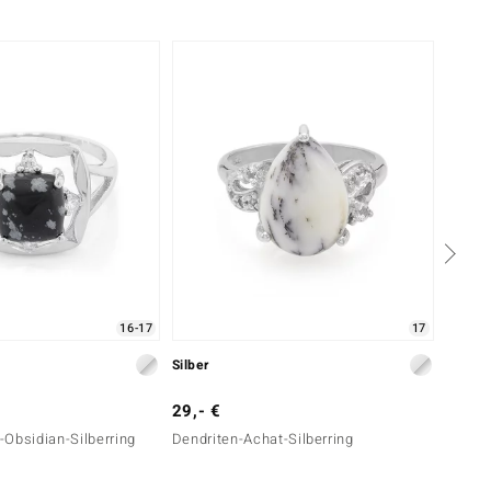
16-17
17
Silber
Silber
29,- €
39,- 
Obsidian-Silberring
Dendriten-Achat-Silberring
Dendri