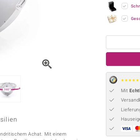
Onyx
Peridot
ns
♦ Silberhalsketten
TPC
Sch
Rhodolith
Spektro
k
♦ Silberohrringe
Trends & Classics
Ges
Türkis
Turmal
♦ Silberanhänger
Vitale Minerale
n
Platinschmuck
Blau
Grün
★
★
★
★
★
Mit
Echt
360°
Versandk
Lieferu
silien
Hauseig
endritischem Achat. Mit einem