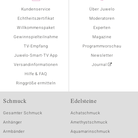
Kundenservice
Über Juwelo
Echtheitszertifikat
Moderatoren
Willkommenspaket
Experten
Gewinnspielteilnahme
Magazine
TV-Empfang
Programmvorschau
Juwelo-Smart-TV App
Newsletter
Versandinformationen
Journal
Hilfe & FAQ
Ringgröße ermitteln
Schmuck
Edelsteine
Gesamter Schmuck
Achatschmuck
Anhänger
Amethystschmuck
Armbänder
Aquamarinschmuck