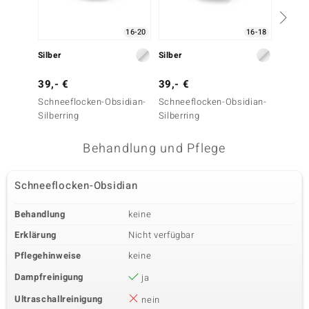
16-20
16-18
Silber
Silber
Silber
39,- €
39,- €
49,- 
Schneeflocken-Obsidian-
Schneeflocken-Obsidian-
Schnee
Silberring
Silberring
Silberr
Behandlung und Pflege
Schneeflocken-Obsidian
Behandlung
keine
Erklärung
Nicht verfügbar
Pflegehinweise
keine
Dampfreinigung
ja
Ultraschallreinigung
nein