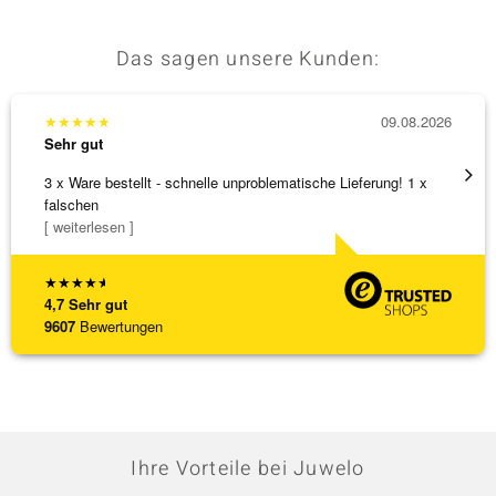
Das sagen unsere Kunden:
★
★
★
★
★
09.08.2026
★
★
★
Sehr gut
Sehr g
3 x Ware bestellt - schnelle unproblematische Lieferung! 1 x
Anhäng
falschen
Omega
[ weiterlesen ]
[ weite
★
★
★
★
★
4,7
Sehr gut
9607
Bewertungen
Ihre Vorteile bei Juwelo