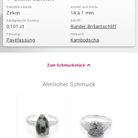
Edelsteinvarietät
Anzahl und Größe
Zirkon
14 à 1 mm
Karatgewicht Summe
Schliff
0,101 ct
Runder Brillantschliff
Fassung
Herkunft
Pavéfassung
Kambodscha
Zum Schmuckstück
Ähnlicher Schmuck
-20%