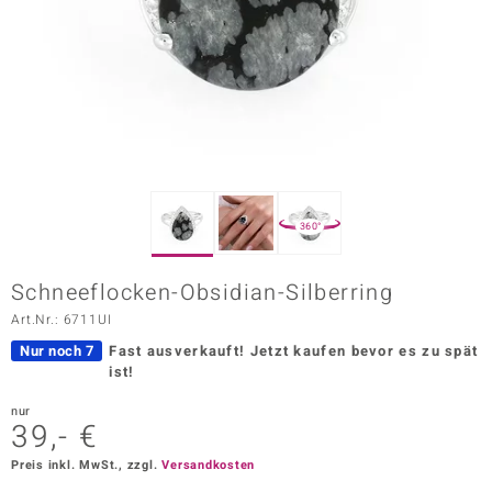
ors Edition
ana
Prince Designs
o
360°
Chic
Schneeflocken-Obsidian-Silberring
insell
Art.Nr.: 6711UI
n Vogue
Nur noch 7
Fast ausverkauft!
Jetzt kaufen bevor es zu spät
ist!
 Show
nur
39,- €
o Paraíso
Preis inkl. MwSt., zzgl.
Versandkosten
Classics