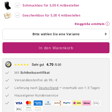
Schmuckbox für
5,00 €
mitbestellen
 JUWELO
Geschenkbox für
5,00 €
mitbestellen
remonti
Ringgröße ermitteln
uca
Bitte wählen Sie eine Variante
no Collection
ENTS BY DE MELO
In den Warenkorb
va
4.70
★
★
★
★
★
Sehr gut
/5.00
otenier
Mit
Echtheitszertifikat
 1894 Collection
Versandkostenfrei ab 99,- €
Lieferung nach
Deutschland
innerhalb von 1-3 Tagen
Hauseigener Kundenservice
ana