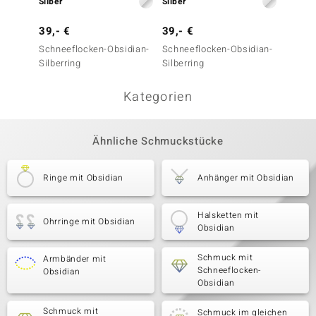
Silber
Silber
Silber
39,- €
39,- €
49,- 
Schneeflocken-Obsidian-
Schneeflocken-Obsidian-
Schnee
Silberring
Silberring
Silberr
Kategorien
Ähnliche Schmuckstücke
Ringe mit Obsidian
Anhänger mit Obsidian
Halsketten mit
Ohrringe mit Obsidian
Obsidian
Schmuck mit
Armbänder mit
Schneeflocken-
Obsidian
Obsidian
Schmuck mit
Schmuck im gleichen