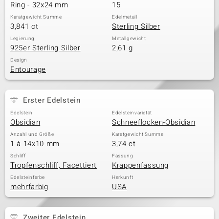
Ring - 32x24 mm
15
Karatgewicht Summe
Edelmetall
3,841 ct
Sterling Silber
Legierung
Metallgewicht
925er Sterling Silber
2,61 g
Design
Entourage
Erster Edelstein
Edelstein
Edelsteinvarietät
Obsidian
Schneeflocken-Obsidian
Anzahl und Größe
Karatgewicht Summe
1 à 14x10 mm
3,74 ct
Schliff
Fassung
Tropfenschliff, Facettiert
Krappenfassung
Edelsteinfarbe
Herkunft
mehrfarbig
USA
Zweiter Edelstein