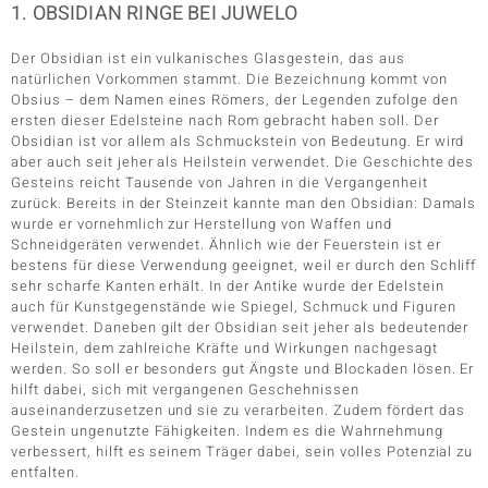
1. OBSIDIAN RINGE BEI JUWELO
Der Obsidian ist ein vulkanisches Glasgestein, das aus
natürlichen Vorkommen stammt. Die Bezeichnung kommt von
Obsius – dem Namen eines Römers, der Legenden zufolge den
ersten dieser Edelsteine nach Rom gebracht haben soll. Der
Obsidian ist vor allem als Schmuckstein von Bedeutung. Er wird
aber auch seit jeher als Heilstein verwendet. Die Geschichte des
Gesteins reicht Tausende von Jahren in die Vergangenheit
zurück. Bereits in der Steinzeit kannte man den Obsidian: Damals
wurde er vornehmlich zur Herstellung von Waffen und
Schneidgeräten verwendet. Ähnlich wie der Feuerstein ist er
bestens für diese Verwendung geeignet, weil er durch den Schliff
sehr scharfe Kanten erhält. In der Antike wurde der Edelstein
auch für Kunstgegenstände wie Spiegel, Schmuck und Figuren
verwendet. Daneben gilt der Obsidian seit jeher als bedeutender
Heilstein, dem zahlreiche Kräfte und Wirkungen nachgesagt
werden. So soll er besonders gut Ängste und Blockaden lösen. Er
hilft dabei, sich mit vergangenen Geschehnissen
auseinanderzusetzen und sie zu verarbeiten. Zudem fördert das
Gestein ungenutzte Fähigkeiten. Indem es die Wahrnehmung
verbessert, hilft es seinem Träger dabei, sein volles Potenzial zu
entfalten.