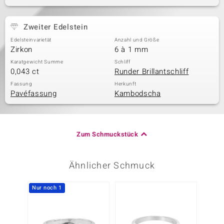
Zweiter Edelstein
Edelsteinvarietät
Anzahl und Größe
Zirkon
6 à 1 mm
Karatgewicht Summe
Schliff
0,043 ct
Runder Brillantschliff
Fassung
Herkunft
Pavéfassung
Kambodscha
Zum Schmuckstück
Ähnlicher Schmuck
Nur noch 1
-29%