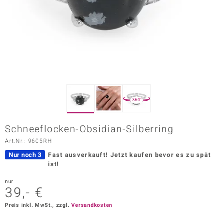
ors Edition
ana
Prince Designs
o
360°
Chic
Schneeflocken-Obsidian-Silberring
insell
Art.Nr.: 9605RH
n Vogue
Nur noch 3
Fast ausverkauft!
Jetzt kaufen bevor es zu spät
ist!
 Show
nur
39,- €
o Paraíso
Preis inkl. MwSt., zzgl.
Versandkosten
Classics