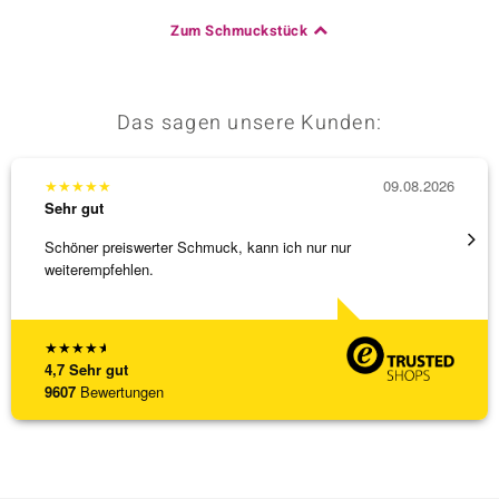
Zum Schmuckstück
Das sagen unsere Kunden:
★
★
★
★
★
09.08.2026
★
★
★
Sehr gut
Sehr g
Schöner preiswerter Schmuck, kann ich nur nur
3 x Wa
weiterempfehlen.
falsch
[ weite
★
★
★
★
★
4,7
Sehr gut
9607
Bewertungen