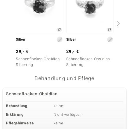
17
17
Silber
Silber
Silber
29,- €
29,- €
69,- 
Schneeflocken-Obsidian-
Schneeflocken-Obsidian-
Schnee
Silberring
Silberring
Silberr
Behandlung und Pflege
Schneeflocken-Obsidian
Behandlung
keine
Erklärung
Nicht verfügbar
Pflegehinweise
keine