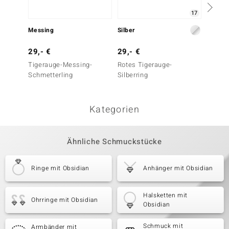
17
Messing
Silber
Silber
29,- €
29,- €
29,- 
Tigerauge-Messing-
Rotes Tigerauge-
Magnes
Schmetterling
Silberring
Kategorien
Ähnliche Schmuckstücke
Ringe mit Obsidian
Anhänger mit Obsidian
Halsketten mit
Ohrringe mit Obsidian
Obsidian
Schmuck mit
Armbänder mit