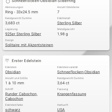
Schneeflocken-Obsidian-Silberring
Abmessungen
Anzahl Edelsteine
Ring - 33x24.5 mm
7
Karatgewicht Summe
Edelmetall
3,683 ct
Sterling Silber
Legierung
Metallgewicht
925er Sterling Silber
1,98 g
Design
Solitaire mit Akzentsteinen
Erster Edelstein
Edelstein
Edelsteinvarietät
Obsidian
Schneeflocken-Obsidian
Anzahl und Größe
Karatgewicht Summe
1 à 10 mm
3,64 ct
Schliff
Fassung
Runder Cabochon,
Krappenfassung
Cabochon
Edelsteinfarbe
Herkunft
schwarz
USA