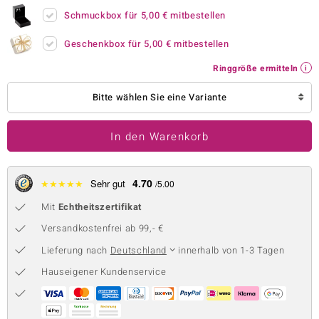
Schmuckbox für
5,00 €
mitbestellen
 JUWELO
Geschenkbox für
5,00 €
mitbestellen
remonti
Ringgröße ermitteln
uca
Bitte wählen Sie eine Variante
no Collection
ENTS BY DE MELO
In den Warenkorb
va
4.70
★
★
★
★
★
Sehr gut
/5.00
otenier
Mit
Echtheitszertifikat
 1894 Collection
Versandkostenfrei ab 99,- €
Lieferung nach
Deutschland
innerhalb von 1-3 Tagen
Hauseigener Kundenservice
ana