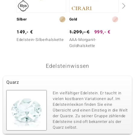
Silber
Gold
Messin
149,- €
1.299,- €
999,- €
29,- 
Edelstein-Silberhalskette
AAA-Morganit-
Weißer
Goldhalskette
Traum
Edelsteinwissen
Quarz
Ein vielfältiger Edelstein. Er taucht in
vielen kostbaren Variationen auf. Im
Edelsteinlexikon finden Sie eine
Übersicht und einen Einstieg in die Welt
der Quarze. Zu seiner Gruppe zählende
Edelsteine sind oft bekannter als der
Quarz selbst.