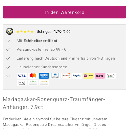
 JUWELO
In den Warenkorb
remonti
4.70
uca
★
★
★
★
★
Sehr gut
/5.00
Mit
Echtheitszertifikat
no Collection
Versandkostenfrei ab 99,- €
ENTS BY DE MELO
Lieferung nach
Deutschland
innerhalb von 1-3 Tagen
va
Hauseigener Kundenservice
otenier
 1894 Collection
Madagaskar-Rosenquarz-Traumfänger-
Anhänger, 7,9ct
ana
Entdecken Sie ein Symbol für heitere Eleganz mit unserem
Madagaskar Rosenquarz Dreamcatcher Anhänger. Dieses