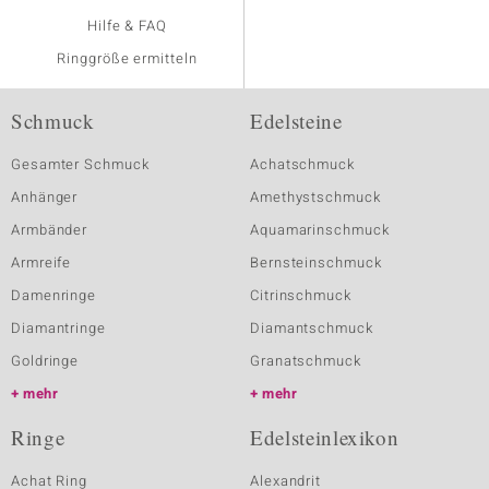
Hilfe & FAQ
Ringgröße ermitteln
Schmuck
Edelsteine
Gesamter Schmuck
Achatschmuck
Anhänger
Amethystschmuck
Armbänder
Aquamarinschmuck
Armreife
Bernsteinschmuck
Damenringe
Citrinschmuck
Diamantringe
Diamantschmuck
Goldringe
Granatschmuck
mehr
mehr
Ringe
Edelsteinlexikon
Achat Ring
Alexandrit