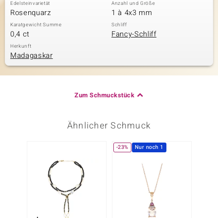
Edelsteinvarietät
Anzahl und Größe
Rosenquarz
1 à 4x3 mm
Karatgewicht Summe
Schliff
0,4 ct
Fancy-Schliff
Herkunft
Madagaskar
Zum Schmuckstück
Ähnlicher Schmuck
-23%
Nur noch 1