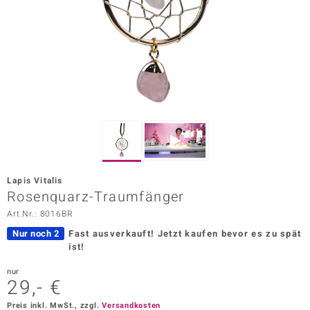
ors Edition
ana
Prince Designs
o
Chic
Lapis Vitalis
insell
Rosenquarz-Traumfänger
Art.Nr.: 8016BR
n Vogue
Nur noch 2
Fast ausverkauft!
Jetzt kaufen bevor es zu spät
 Show
ist!
o Paraíso
nur
29,- €
Classics
Preis inkl. MwSt., zzgl.
Versandkosten