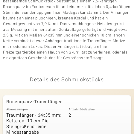
bezaubernde Schmuckstück besteht aus einem 7,5-karätigen
Rosenquarz im Fantasieschliff und einem zusätzlichen 0,4-karätigen
Stein, der von der üppigen Insel Madagaskar stammt. Der Anhänger
baumelt an einer plüschigen, braunen Kordel und hat ein
& Classics
Gesamtgewicht von 7,9 Karat. Das verschlungene Netzdesign ist
aus Messing mit einer satten Goldauflage gefertigt und wiegt etwa
Minerale
2,5 g. Mit den Maßen 64x35 mm und einer schicken 10 cm langen
Kette verbindet dieser Anhänger traditionelle Traumfänger-Motive
mit modernem Luxus. Dieser Anhänger ist ideal, um Ihrer
Freizeitgarderobe einen Hauch von Skurrilität zu verleihen, oder als
einzigartiges Geschenk, das für Gesprächsstoff sorgt.
Details des Schmuckstücks
Rosenquarz-Traumfänger
Abmessungen
Anzahl Edelsteine
Traumfänger - 64x35 mm;
2
Kette ca. 10 cm Die
Steingröße ist eine
Mindestangabe