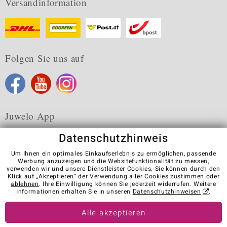
Versandinformation
Folgen Sie uns auf
Juwelo App
Datenschutzhinweis
Um Ihnen ein optimales Einkaufserlebnis zu ermöglichen, passende
Werbung anzuzeigen und die Websitefunktionalität zu messen,
verwenden wir und unsere Dienstleister Cookies. Sie können durch den
Karriere
AGB
Datenschutz
Cookies
Impressum
Klick auf „Akzeptieren“ der Verwendung aller Cookies zustimmen oder
Kontakt
Vertrag widerrufen
ablehnen
. Ihre Einwilligung können Sie jederzeit widerrufen. Weitere
Informationen erhalten Sie in unseren
Datenschutzhinweisen
.
Visit our stores in other countries:
Alle akzeptieren