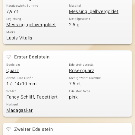
Karatgewicht Summe
Material
7,9 ct
Messing, gelbvergoldet
Legierung
Metallgewicht
Messing, gelbvergoldet
2,5 g
Marke
Lapis Vitalis
Erster Edelstein
Edelstein
Edelsteinvarietät
Quarz
Rosenquarz
Anzahl und Größe
Karatgewicht Summe
1 à 14x10 mm
7,5 ct
Schliff
Edelsteinfarbe
Fancy-Schliff, Facettiert
pink
Herkunft
Madagaskar
Zweiter Edelstein