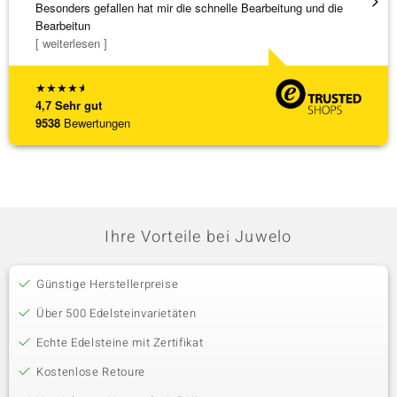
Besonders gefallen hat mir die schnelle Bearbeitung und die
Top Qu
Bearbeitun
[ weiterlesen ]
★
★
★
★
★
4,7
Sehr gut
9538
Bewertungen
Ihre Vorteile bei Juwelo
Günstige Herstellerpreise
Über 500 Edelsteinvarietäten
Echte Edelsteine mit Zertifikat
Kostenlose Retoure