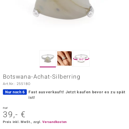
ors Edition
ana
Prince Designs
o
360°
Chic
Botswana-Achat-Silberring
insell
Art.Nr.: 2551BO
n Vogue
Nur noch 6
Fast ausverkauft!
Jetzt kaufen bevor es zu spät
ist!
 Show
nur
39,- €
o Paraíso
Preis inkl. MwSt., zzgl.
Versandkosten
Classics