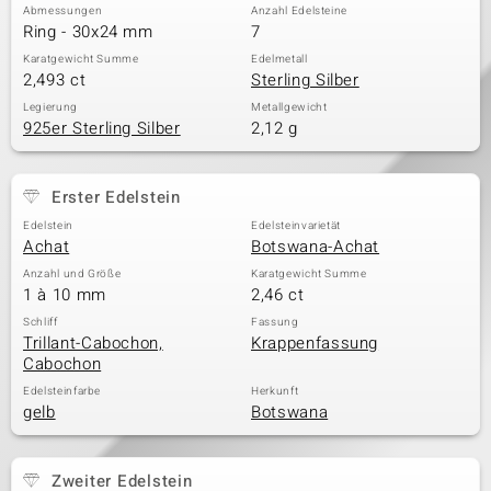
Abmessungen
Anzahl Edelsteine
Ring - 30x24 mm
7
Karatgewicht Summe
Edelmetall
2,493 ct
Sterling Silber
Legierung
Metallgewicht
925er Sterling Silber
2,12 g
Erster Edelstein
Edelstein
Edelsteinvarietät
Achat
Botswana-Achat
Anzahl und Größe
Karatgewicht Summe
1 à 10 mm
2,46 ct
Schliff
Fassung
Trillant-Cabochon,
Krappenfassung
Cabochon
Edelsteinfarbe
Herkunft
gelb
Botswana
Zweiter Edelstein