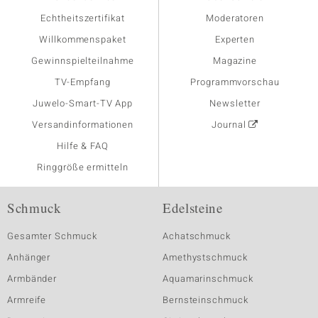
Echtheitszertifikat
Moderatoren
Willkommenspaket
Experten
Gewinnspielteilnahme
Magazine
TV-Empfang
Programmvorschau
Juwelo-Smart-TV App
Newsletter
Versandinformationen
Journal
Hilfe & FAQ
Ringgröße ermitteln
Schmuck
Edelsteine
Gesamter Schmuck
Achatschmuck
Anhänger
Amethystschmuck
Armbänder
Aquamarinschmuck
Armreife
Bernsteinschmuck