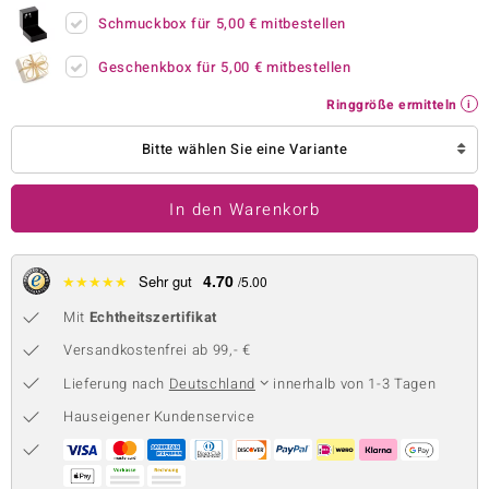
Schmuckbox für
5,00 €
mitbestellen
 JUWELO
Geschenkbox für
5,00 €
mitbestellen
remonti
Ringgröße ermitteln
uca
Bitte wählen Sie eine Variante
no Collection
ENTS BY DE MELO
In den Warenkorb
va
4.70
★
★
★
★
★
Sehr gut
/5.00
otenier
Mit
Echtheitszertifikat
 1894 Collection
Versandkostenfrei ab 99,- €
Lieferung nach
Deutschland
innerhalb von 1-3 Tagen
Hauseigener Kundenservice
ana