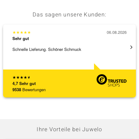
Das sagen unsere Kunden:
★
★
★
★
★
06.08.2026
★
★
★
Sehr gut
Sehr g
Schnelle Lieferung. Schöner Schmuck
Top Qu
★
★
★
★
★
4,7
Sehr gut
9538
Bewertungen
Ihre Vorteile bei Juwelo