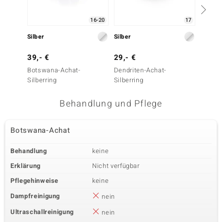
16-20
17
Silber
Silber
Silber
39,- €
29,- €
79,- 
Botswana-Achat-
Dendriten-Achat-
Rutilqu
Silberring
Silberring
Behandlung und Pflege
Botswana-Achat
Behandlung
keine
Erklärung
Nicht verfügbar
Pflegehinweise
keine
Dampfreinigung
nein
Ultraschallreinigung
nein