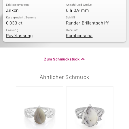
Edelsteinvarietät
Anzahl und Größe
Zirkon
6 à 0,9 mm
Karatgewicht Summe
Schliff
0,033 ct
Runder Brillantschliff
Fassung
Herkunft
Pavéfassung
Kambodscha
Zum Schmuckstück
Ähnlicher Schmuck
Nur n