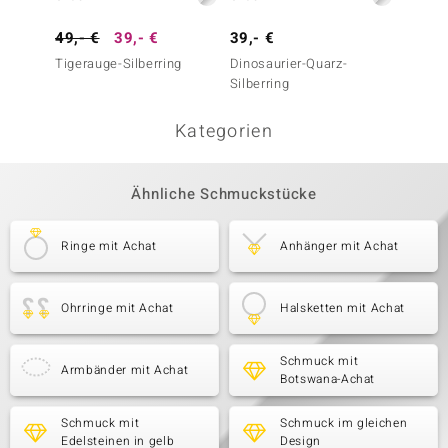
49,- €
39,- €
39,- €
69,- 
Tigerauge-Silberring
Dinosaurier-Quarz-
Rotes 
Silberring
Silberr
Kategorien
Ähnliche Schmuckstücke
Ringe mit Achat
Anhänger mit Achat
Ohrringe mit Achat
Halsketten mit Achat
Schmuck mit
Armbänder mit Achat
Botswana-Achat
Schmuck mit
Schmuck im gleichen
Edelsteinen in gelb
Design