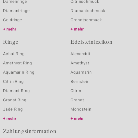
Damenringe
Citrinschmuck
Diamantringe
Diamantschmuck
Goldringe
Granatschmuck
mehr
mehr
Ringe
Edelsteinlexikon
Achat Ring
Alexandrit
Amethyst Ring
Amethyst
Aquamarin Ring
Aquamarin
Citrin Ring
Bernstein
Diamant Ring
Citrin
Granat Ring
Granat
Jade Ring
Mondstein
mehr
mehr
Zahlungsinformation