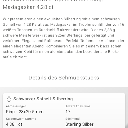
Madagaskar 4,28 ct
Wir präsentieren einen exquisiten Silberring mit einem schwarzen
& Classics
Spinell von 4,28 Karat aus Madagaskar im Tropfenschliff, der von 16
weißen Topasen im Rundschliff akzentuiert wird. Dieses 3,38 g
Minerale
schwere Meisterwerk ist aus 925er Sterlingsilber gefertigt und
verkörpert Eleganz und Raffinesse. Perfekt für formelle Anlässe oder
einen eleganten Abend. Kombinieren Sie es mit einem klassischen
schwarzen Kleid für einen atemberaubenden Look, der alle Blicke
auf sich zieht.
Details des Schmuckstücks
Schwarzer Spinell-Silberring
Abmessungen
Anzahl Edelsteine
Ring - 28x20.5 mm
17
Karatgewicht Summe
Edelmetall
4,381 ct
Sterling Silber