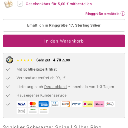
Geschenkbox für
5,00 €
mitbestellen
 JUWELO
Ringgröße ermitteln
remonti
Erhältlich in
Ringgröße 17, Sterling Silber
uca
In den Warenkorb
no Collection
ENTS BY DE MELO
4.70
★
★
★
★
★
Sehr gut
/5.00
va
Mit
Echtheitszertifikat
otenier
Versandkostenfrei ab 99,- €
Lieferung nach
Deutschland
innerhalb von 1-3 Tagen
 1894 Collection
Hauseigener Kundenservice
ana
Schicker Schwarzer Spinell Silber Ring,