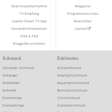
Gewinnspielteilnahme
Magazine
TV-Empfang
Programmvorschau
Juwelo-Smart-TV App
Newsletter
Versandinformationen
Journal
Hilfe & FAQ
Ringgröße ermitteln
Schmuck
Edelsteine
Gesamter Schmuck
Achatschmuck
Anhänger
Amethystschmuck
Armbänder
Aquamarinschmuck
Armreife
Bernsteinschmuck
Damenringe
Citrinschmuck
Diamantringe
Diamantschmuck