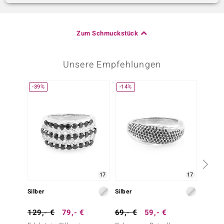
Zum Schmuckstück
Unsere Empfehlungen
-39%
-14%
-25%
17
17
Silber
Silber
Silber
129,- €
79,- €
69,- €
59,- €
79,- 