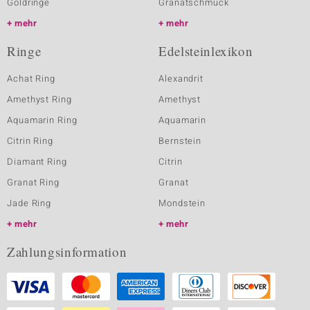
Goldringe
Granatschmuck
mehr
mehr
Ringe
Edelsteinlexikon
Achat Ring
Alexandrit
Amethyst Ring
Amethyst
Aquamarin Ring
Aquamarin
Citrin Ring
Bernstein
Diamant Ring
Citrin
Granat Ring
Granat
Jade Ring
Mondstein
mehr
mehr
Zahlungsinformation