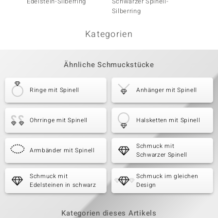
Edelstein-Silberring
Schwarzer Spinell-
Rauchq
Silberring
Silber
Kategorien
Ähnliche Schmuckstücke
Ringe mit Spinell
Anhänger mit Spinell
Ohrringe mit Spinell
Halsketten mit Spinell
Schmuck mit
Armbänder mit Spinell
Schwarzer Spinell
Schmuck mit
Schmuck im gleichen
Edelsteinen in schwarz
Design
Kategorien dieses Artikels