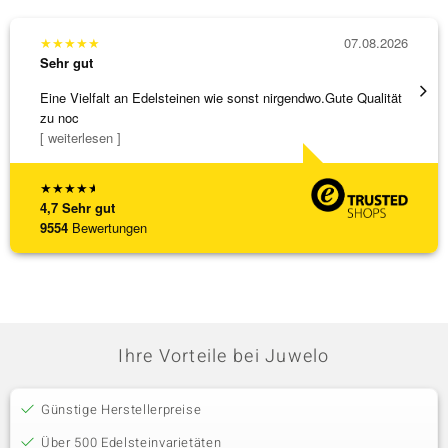
★
★
★
★
★
07.08.2026
★
★
★
Sehr gut
Sehr g
Eine Vielfalt an Edelsteinen wie sonst nirgendwo.Gute Qualität
Wunder
zu noc
Steg is
[ weiterlesen ]
[ weite
★
★
★
★
★
4,7
Sehr gut
9554
Bewertungen
Ihre Vorteile bei Juwelo
Günstige Herstellerpreise
Über 500 Edelsteinvarietäten