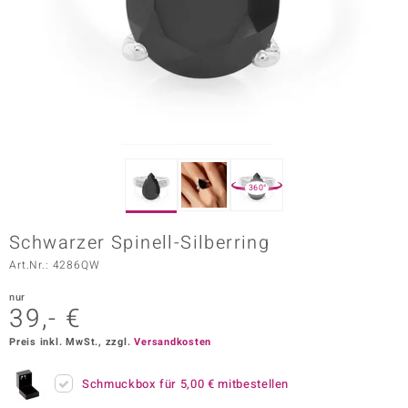
ors Edition
ana
Prince Designs
o
360°
Chic
Schwarzer Spinell-Silberring
insell
Art.Nr.: 4286QW
n Vogue
nur
39,- €
 Show
Preis inkl. MwSt., zzgl.
Versandkosten
o Paraíso
Schmuckbox für
5,00 €
mitbestellen
Classics