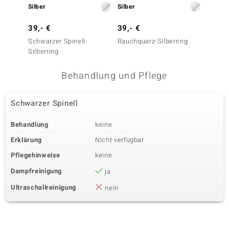
Silber
Silber
Silber
39,- €
39,- €
39,- 
Schwarzer Spinell-
Rauchquarz-Silberring
Rauchq
Silberring
Behandlung und Pflege
Schwarzer Spinell
Behandlung
keine
Erklärung
Nicht verfügbar
Pflegehinweise
keine
Dampfreinigung
ja
Ultraschallreinigung
nein