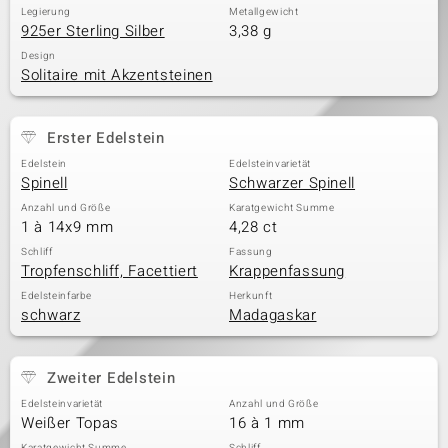
Legierung
Metallgewicht
925er Sterling Silber
3,38 g
Design
Solitaire mit Akzentsteinen
Erster Edelstein
Edelstein
Edelsteinvarietät
Spinell
Schwarzer Spinell
Anzahl und Größe
Karatgewicht Summe
1 à 14x9 mm
4,28 ct
Schliff
Fassung
Tropfenschliff, Facettiert
Krappenfassung
Edelsteinfarbe
Herkunft
schwarz
Madagaskar
Zweiter Edelstein
Edelsteinvarietät
Anzahl und Größe
Weißer Topas
16 à 1 mm