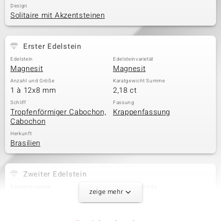
Design
Solitaire mit Akzentsteinen
Erster Edelstein
Edelstein
Edelsteinvarietät
Magnesit
Magnesit
Anzahl und Größe
Karatgewicht Summe
1 à 12x8 mm
2,18 ct
Schliff
Fassung
Tropfenförmiger Cabochon,
Krappenfassung
Cabochon
Herkunft
Brasilien
Zweiter Edelstein
Edelsteinvarietät
Anzahl und Größe
zeige mehr
Weißer Topas
1 à 2 mm
Karatgewicht Summe
Schliff
0,038 ct
Runder Brillantschliff