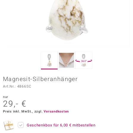
ors Edition
ana
Prince Designs
o
360°
Chic
Magnesit-Silberanhänger
insell
Art.Nr.: 4866SC
n Vogue
nur
29,- €
 Show
Preis inkl. MwSt., zzgl.
Versandkosten
o Paraíso
Geschenkbox für
6,00 €
mitbestellen
Classics