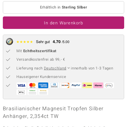
Erhältlich in
Sterling Silber
 JUWELO
remonti
In den Warenkorb
uca
4.70
★
★
★
★
★
Sehr gut
/5.00
no Collection
Mit
Echtheitszertifikat
ENTS BY DE MELO
Versandkostenfrei ab 99,- €
va
Lieferung nach
Deutschland
innerhalb von 1-3 Tagen
Hauseigener Kundenservice
otenier
 1894 Collection
Brasilianischer Magnesit Tropfen Silber
ana
Anhänger, 2,354ct TW