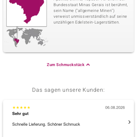
Bundesstaat Minas Gerais ist berühmt,
sein Name ("allgemeine Minen")
verweist unmissverständlich auf seine
unzähligen Edelstein-Lagerstätten.
Zum Schmuckstück
Das sagen unsere Kunden:
★
★
★
★
★
06.08.2026
★
★
★
Sehr gut
Sehr g
Schnelle Lieferung. Schöner Schmuck
Bin ja