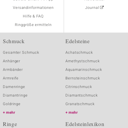
Versandinformationen
Journal
Hilfe & FAQ
Ringgröße ermitteln
Schmuck
Edelsteine
Gesamter Schmuck
Achatschmuck
Anhänger
Amethystschmuck
Armbänder
Aquamarinschmuck
Armreife
Bernsteinschmuck
Damenringe
Citrinschmuck
Diamantringe
Diamantschmuck
Goldringe
Granatschmuck
mehr
mehr
Ringe
Edelsteinlexikon