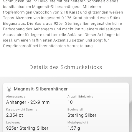
Schmücken Sie Ihr Dekolleté mit der heiteren Schönheit dieses
brasilianischen Magnesit-Silberanhängers. Mit einem
tropfenförmigen Cabochon von 2,18 Karat und glitzernden weißen
Topas-Akzenten von insgesamt 0,176 Karat strahlt dieses Stück
& Classics
Eleganz aus. Die Basis aus 925er Sterlingsilber ergänzt die kühle
Farbgebung des Anhängers und macht ihn zu einem vielseitigen
Minerale
Accessoire für legere und formelle Anlässe. Dieser Anhänger ist
ideal, um einen raffinierten Akzent zu setzen und sorgt für
Gesprächsstoff bei Ihrer nächsten Veranstaltung.
Details des Schmuckstücks
Magnesit-Silberanhänger
Abmessungen
Anzahl Edelsteine
Anhänger - 25x9 mm
10
Karatgewicht Summe
Edelmetall
2,354 ct
Sterling Silber
Legierung
Metallgewicht
925er Sterling Silber
1,57 g