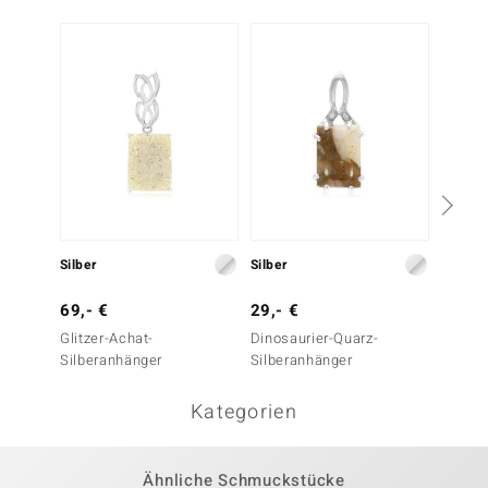
Silber
Silber
Silber
69,- €
29,- €
39,- 
Glitzer-Achat-
Dinosaurier-Quarz-
Dinosa
Silberanhänger
Silberanhänger
Silber
Kategorien
Ähnliche Schmuckstücke