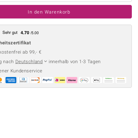
Perle
Ringgröße ermitteln
lith
Spinell
In den Warenkorb
in
Zirkon
Sehr gut
4.70
/5.00
heitszertifikat
Gelb
ostenfrei ab 99,- €
ng nach
Deutschland
innerhalb von 1-3 Tagen
ener Kundenservice