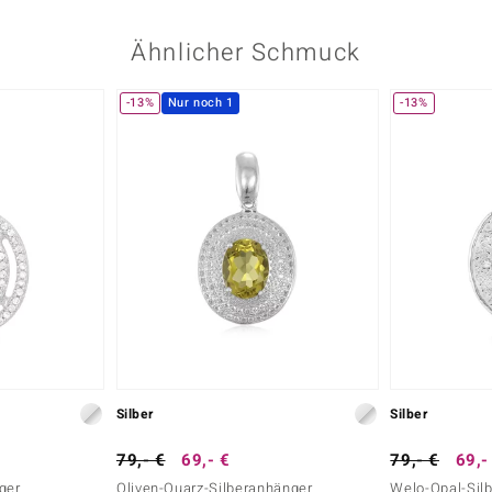
Ähnlicher Schmuck
-13%
Nur noch 1
-13%
Silber
Silber
79,- €
69,- €
79,- €
69,-
ger
Oliven-Quarz-Silberanhänger
Welo-Opal-Sil