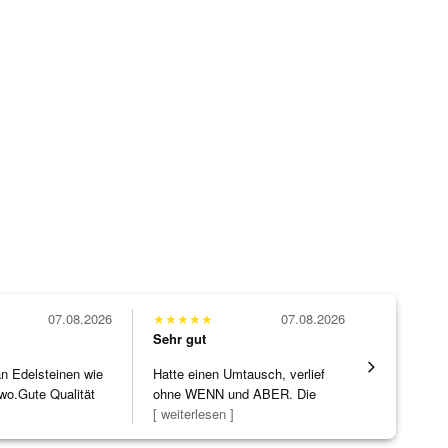
07.08.2026
★
★
★
★
★
07.08.2026
★
★
★
★
★
Sehr gut
Sehr gut
 an Edelsteinen wie
Hatte einen Umtausch, verlief
Die Ware k
wo.Gute Qualität
ohne WENN und ABER. Die
erwartet. 
]
Schmuckstücke h
[ weiterlesen ]
verpackt.