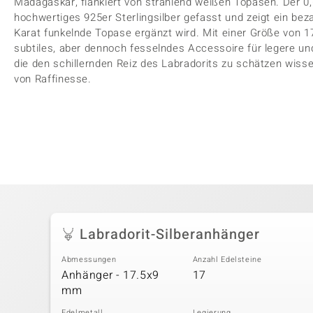
Madagaskar, flankiert von strahlend weißen Topasen. Der 0,
hochwertiges 925er Sterlingsilber gefasst und zeigt ein be
Karat funkelnde Topase ergänzt wird. Mit einer Größe von 1
subtiles, aber dennoch fesselndes Accessoire für legere und f
die den schillernden Reiz des Labradorits zu schätzen wisse
von Raffinesse.
Labradorit-Silberanhänger
Abmessungen
Anzahl Edelsteine
Anhänger - 17.5x9
17
mm
Edelmetall
Legierung