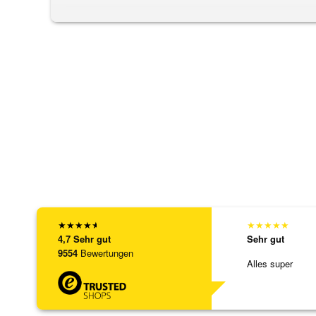
★
★
★
★
★
★
★
★
★
★
4,7
Sehr gut
Sehr gut
9554
Bewertungen
Alles super