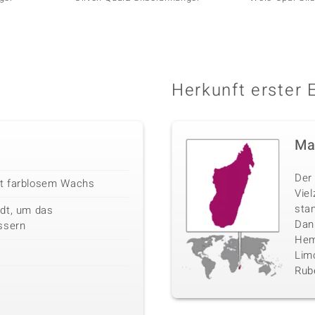
Herkunft erster 
Ma
Der 
it farblosem Wachs
Vie
sta
dt, um das
Danb
ssern
Hemi
Limo
Rube