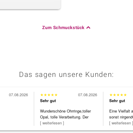
Zum Schmuckstück
Das sagen unsere Kunden:
07.08.2026
★
★
★
★
★
07.08.2026
★
★
★
★
★
Sehr gut
Sehr gut
Wunderschöne Ohrringe,toller
Eine Vielfalt
Opal, tolle Verarbeitung. Der
sonst nirgend
Steg ist e
[ weiterlesen ]
zu noc
[ weiterlesen 