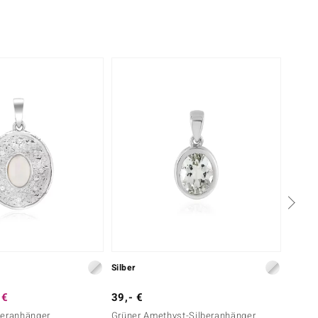
Silber
Silber
 €
39,- €
39,- 
beranhänger
Grüner Amethyst-Silberanhänger
Dinosa