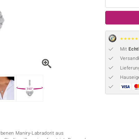
Onyx
Peridot
ns
♦ Silberhalsketten
TPC
Rhodolith
Spektro
k
♦ Silberohrringe
Trends & Classics
Türkis
Turmal
♦ Silberanhänger
Vitale Minerale
n
★
★
★
★
★
Platinschmuck
Blau
Grün
Mit
Echt
Versandk
Lieferu
Hauseig
360°
rbenen Maniry-Labradorit aus