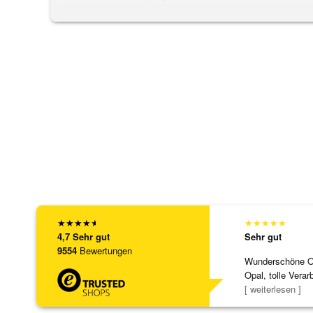
★
★
★
★
★
★
★
★
★
★
4,7
Sehr gut
Sehr gut
9554
Bewertungen
Wunderschöne Ohr
Opal, tolle Verar
Steg ist e
[ weiterlesen ]