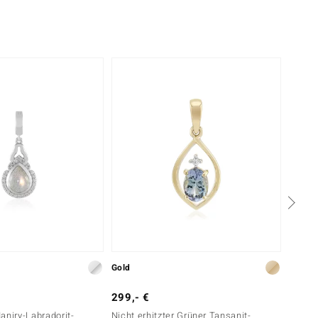
-20%
Gold
Silber
299,- €
49,- 
aniry-Labradorit-
Nicht erhitzter Grüner Tansanit-
Labrad