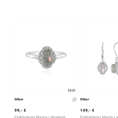
16-21
Silber
Silber
99,- €
149,- €
Pinkfarbener Maniry-Labradorit-
Pinkfarbener Maniry-La