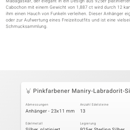
Madagaskar, der elegant in ein Design aus 925er platiniertem
Cabochon mit einem Gewicht von 1,887 ct wird durch 12 ka
ihm einen Hauch von Funkeln verleihen. Dieser Anhänger eig
oder zur Aufwertung eines Freizeitoutfits und ist eine vielse
Schmucksammlung.
Pinkfarbener Maniry-Labradorit-S
Abmessungen
Anzahl Edelsteine
Anhänger - 23x11 mm
13
Edelmetall
Legierung
Silber, platiniert
925er Sterling Silber