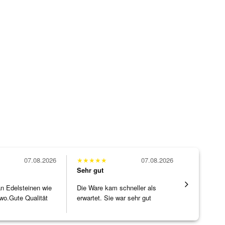
07.08.2026
★
★
★
★
★
07.08.2026
★
★
★
★
★
Sehr gut
Sehr gut
 an Edelsteinen wie
Die Ware kam schneller als
Alles supe
wo.Gute Qualität
erwartet. Sie war sehr gut
]
verpackt.