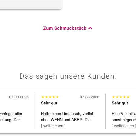
Zum Schmuckstück
Das sagen unsere Kunden:
07.08.2026
★
★
★
★
★
07.08.2026
★
★
★
★
★
Sehr gut
Sehr gut
ringe,toller
Hatte einen Umtausch, verlief
Eine Vielfalt
beitung. Der
ohne WENN und ABER. Die
sonst nirgend
Schmuckstücke h
[ weiterlesen ]
zu noc
[ weiterlesen 