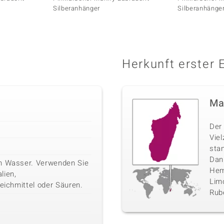
Silberanhänger
Silberanhänge
Herkunft erster 
Ma
Der 
Vie
sta
Danb
em Wasser. Verwenden Sie
Hemi
lien,
Limo
leichmittel oder Säuren.
Rube