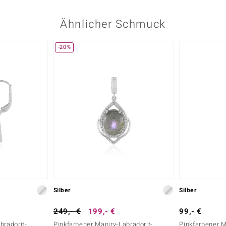
Ähnlicher Schmuck
-20%
Silber
Silber
249,- €
199,- €
99,- €
bradorit-
Pinkfarbener Maniry-Labradorit-
Pinkfarbener M