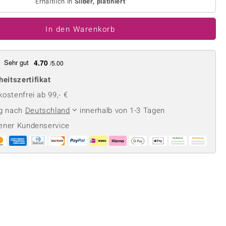
Perle
Erhältlich in
Silber, platiniert
Ringgröße ermitteln
lith
Spinell
In den Warenkorb
in
Zirkon
Sehr gut
4.70
/5.00
Gelb
heitszertifikat
ostenfrei ab 99,- €
ng nach
Deutschland
innerhalb von 1-3 Tagen
ener Kundenservice