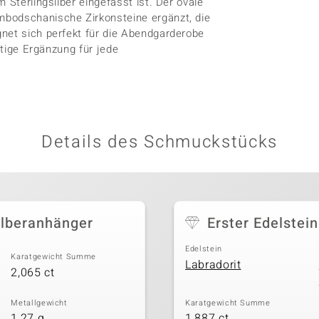
 Sterlingsilber eingefasst ist. Der ovale
mbodschanische Zirkonsteine ergänzt, die
net sich perfekt für die Abendgarderobe
itige Ergänzung für jede
Details des Schmuckstücks
ilberanhänger
Erster Edelstein
Edelstein
Karatgewicht Summe
Labradorit
2,065 ct
Metallgewicht
Karatgewicht Summe
1,27 g
1,887 ct