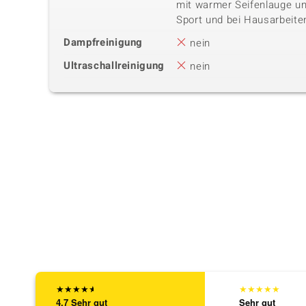
mit warmer Seifenlauge u
Sport und bei Hausarbeit
Dampfreinigung
nein
Ultraschallreinigung
nein
★
★
★
★
★
★
★
★
★
★
4,7
Sehr gut
Sehr gut