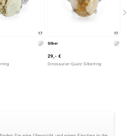
17
17
Silber
Silber
29,- €
29,- 
rring
Dinosaurier-Quarz-Silberring
Magnes
 finden Sie eine Übersicht und einen Einstieg in die