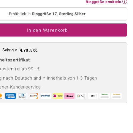
Perle
Ringgröße ermitteln
Ringgröße ermitteln
lith
Spinell
Erhältlich in
Ringgröße 17, Sterling Silber
in
Zirkon
In den Warenkorb
Gelb
Sehr gut
4.70
/5.00
heitszertifikat
ostenfrei ab 99,- €
ng nach
Deutschland
innerhalb von 1-3 Tagen
ener Kundenservice