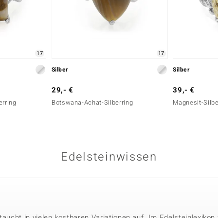
17
17
Silber
Silber
29,- €
39,- €
erring
Botswana-Achat-Silberring
Magnesit-Silbe
Edelsteinwissen
r taucht in vielen kostbaren Variationen auf. Im Edelsteinlexikon