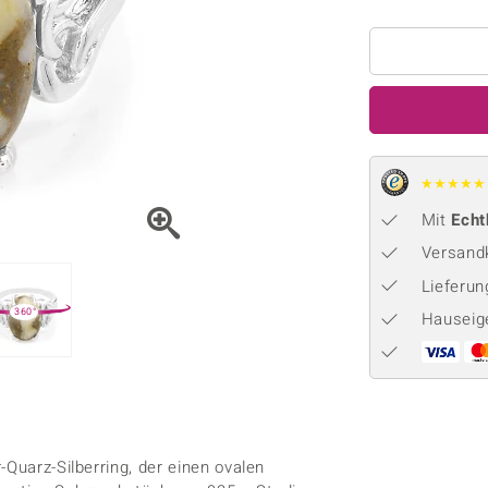
Onyx
Peridot
ns
♦ Silberhalsketten
TPC
Rhodolith
Spektro
k
♦ Silberohrringe
Trends & Classics
Türkis
Turmal
♦ Silberanhänger
Vitale Minerale
n
Platinschmuck
Blau
Grün
★
★
★
★
★
Mit
Echt
Versandk
Lieferu
360°
Hauseig
-Quarz-Silberring, der einen ovalen