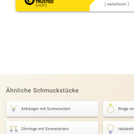
Steg ist e
[ weiterlesen ]
Ähnliche Schmuckstücke
Anhänger mit Sonnenstein
Ringe m
Ohrringe mit Sonnenstein
Halskett