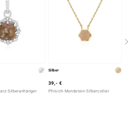
Silber
Silber
39,- €
99,- 
uarz-Silberanhänger
Pfirsich-Mondstein-Silbercollier
Sulawe