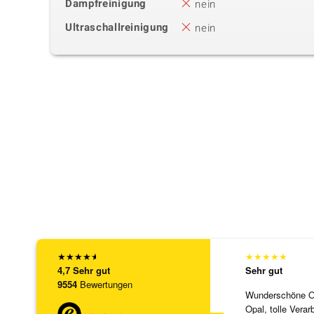
Dampfreinigung
nein
Ultraschallreinigung
nein
★
★
★
★
★
★
★
★
★
★
4,7
Sehr gut
Sehr gut
9554
Bewertungen
Wunderschöne Ohr
Opal, tolle Verar