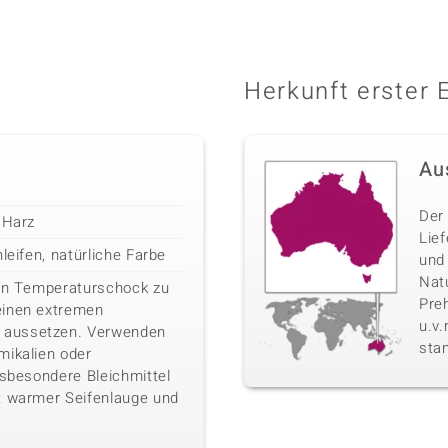
Herkunft erster 
Au
Der 
 Harz
Lie
leifen, natürliche Farbe
und
Nat
ein Temperaturschock zu
Pre
einen extremen
u.v
 aussetzen. Verwenden
sta
mikalien oder
nsbesondere Bleichmittel
t warmer Seifenlauge und