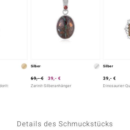
Silber
Silber
69,- €
39,- €
39,- €
orit-
Zarinit-Silberanhänger
Dinosaurier-Q
Details des Schmuckstücks