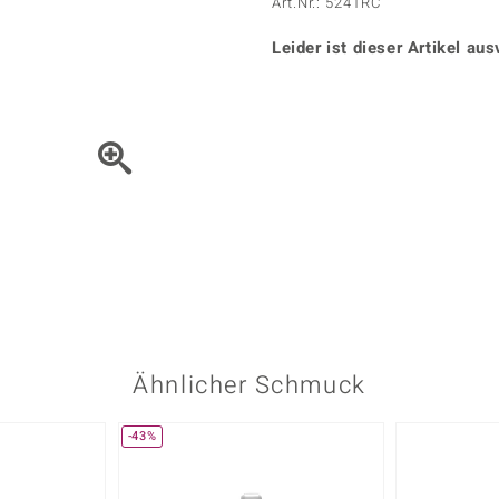
Onyx
Peridot
Art.Nr.: 5241RC
ns
♦ Silberhalsketten
TPC
Rhodolith
Spektro
k
♦ Silberohrringe
Leider ist dieser Artikel aus
Trends & Classics
Türkis
Turmal
♦ Silberanhänger
Vitale Minerale
n
Platinschmuck
Blau
Grün
Bewegen Sie das Schmuck
Ähnlicher Schmuck
-43%