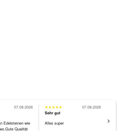
07.08.2026
★
★
★
★
★
07.08.2026
★
★
★
★
★
Sehr gut
Sehr gut
 an Edelsteinen wie
Alles super
Die Ware k
wo.Gute Qualität
erwartet. 