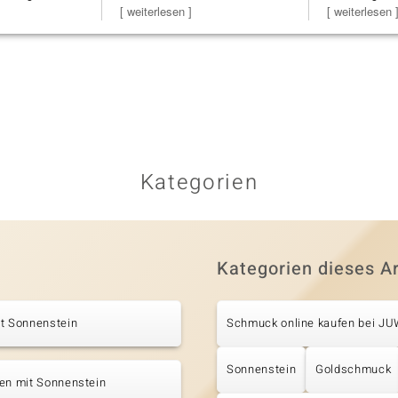
Schmuckstücke h
[ weiterlesen ]
zu noc
[ weiterlesen 
Kategorien
Kategorien dieses Ar
it Sonnenstein
Schmuck online kaufen bei J
Sonnenstein
Goldschmuck
en mit Sonnenstein