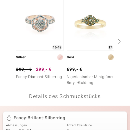
 JUWELO
remonti
uca
no Collection
16-18
17
ENTS BY DE MELO
Silber
Gold
Silber
va
399,- €
299,- €
699,- €
129,-
Fancy-Diamant-Silberring
Nigerianischer Mintgrüner
Fancy-B
otenier
Beryll-Goldring
 1894 Collection
Details des Schmuckstücks
ana
Fancy-Brillant-Silberring
Abmessungen
Anzahl Edelsteine