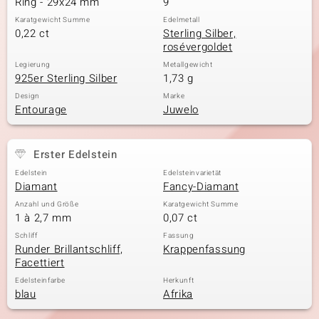
Ring - 29x24 mm
9
Karatgewicht Summe
Edelmetall
0,22 ct
Sterling Silber,
rosévergoldet
& Classics
Legierung
Metallgewicht
925er Sterling Silber
1,73 g
Minerale
Design
Marke
Entourage
Juwelo
Erster Edelstein
Edelstein
Edelsteinvarietät
Diamant
Fancy-Diamant
Anzahl und Größe
Karatgewicht Summe
1 à 2,7 mm
0,07 ct
Schliff
Fassung
Runder Brillantschliff,
Krappenfassung
Facettiert
Edelsteinfarbe
Herkunft
blau
Afrika