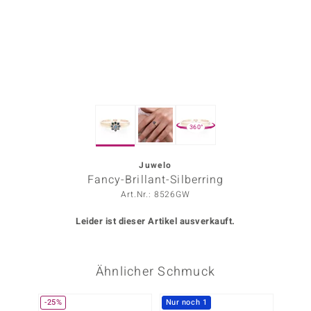
ors Edition
ana
Prince Designs
360°
o
Chic
Juwelo
Fancy-Brillant-Silberring
insell
Art.Nr.: 8526GW
n Vogue
Leider ist dieser Artikel ausverkauft.
 Show
Ähnlicher Schmuck
o Paraíso
Classics
-25%
Nur noch 1