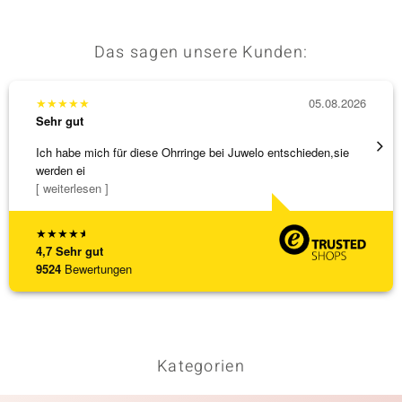
Das sagen unsere Kunden:
★
★
★
★
★
05.08.2026
★
★
★
Sehr gut
Sehr g
Ich habe mich für diese Ohrringe bei Juwelo entschieden,sie
Schnel
werden ei
[ weiterlesen ]
★
★
★
★
★
4,7
Sehr gut
9524
Bewertungen
Kategorien