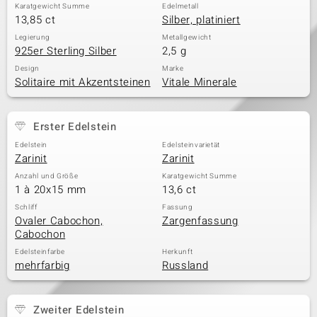
Karatgewicht Summe
Edelmetall
13,85 ct
Silber, platiniert
Legierung
Metallgewicht
925er Sterling Silber
2,5 g
Design
Marke
Solitaire mit Akzentsteinen
Vitale Minerale
Erster Edelstein
Edelstein
Edelsteinvarietät
Zarinit
Zarinit
Anzahl und Größe
Karatgewicht Summe
1 à 20x15 mm
13,6 ct
Schliff
Fassung
Ovaler Cabochon,
Zargenfassung
Cabochon
Edelsteinfarbe
Herkunft
mehrfarbig
Russland
Zweiter Edelstein