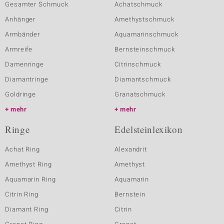
Gesamter Schmuck
Achatschmuck
Anhänger
Amethystschmuck
Armbänder
Aquamarinschmuck
Armreife
Bernsteinschmuck
Damenringe
Citrinschmuck
Diamantringe
Diamantschmuck
Goldringe
Granatschmuck
mehr
mehr
Ringe
Edelsteinlexikon
Achat Ring
Alexandrit
Amethyst Ring
Amethyst
Aquamarin Ring
Aquamarin
Citrin Ring
Bernstein
Diamant Ring
Citrin