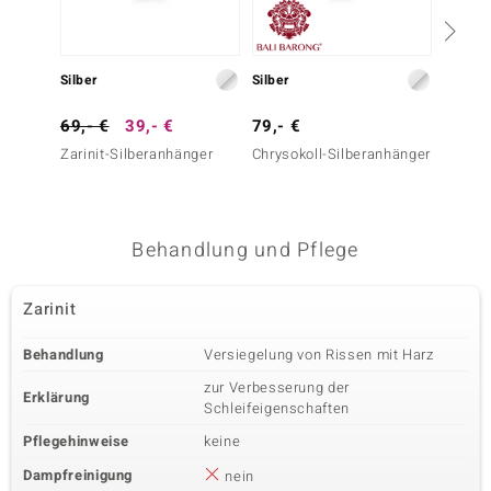
Silber
Silber
Silber
69,- €
39,- €
79,- €
149,-
Zarinit-Silberanhänger
Chrysokoll-Silberanhänger
Ammoli
Behandlung und Pflege
Zarinit
Behandlung
Versiegelung von Rissen mit Harz
zur Verbesserung der
Erklärung
Schleifeigenschaften
Pflegehinweise
keine
Dampfreinigung
nein