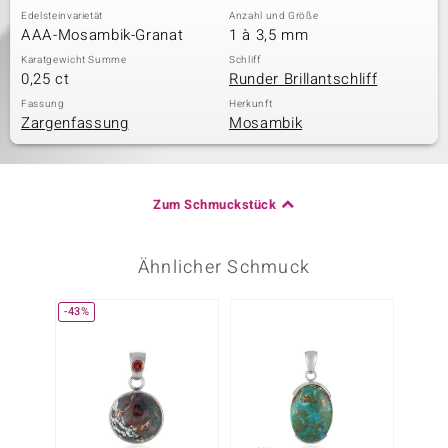
Edelsteinvarietät
Anzahl und Größe
AAA-Mosambik-Granat
1 à 3,5 mm
Karatgewicht Summe
Schliff
0,25 ct
Runder Brillantschliff
Fassung
Herkunft
Zargenfassung
Mosambik
Zum Schmuckstück
Ähnlicher Schmuck
-43%
-13%