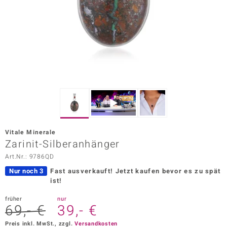
ors Edition
ana
Prince Designs
o
Chic
Vitale Minerale
insell
Zarinit-Silberanhänger
Art.Nr.: 9786QD
n Vogue
Nur noch 3
Fast ausverkauft!
Jetzt kaufen bevor es zu spät
 Show
ist!
o Paraíso
früher
nur
69,- €
39,- €
Classics
Preis inkl. MwSt., zzgl.
Versandkosten