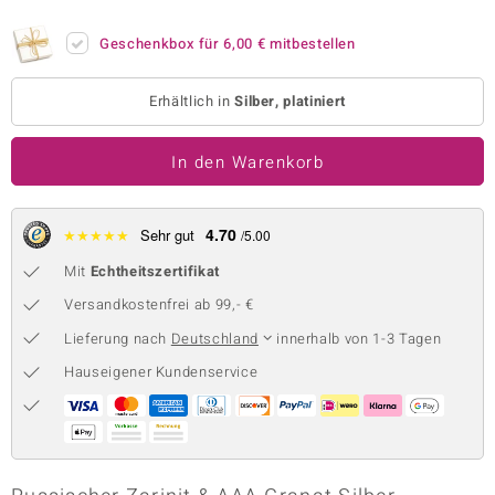
 JUWELO
Geschenkbox für
6,00 €
mitbestellen
remonti
Erhältlich in
Silber, platiniert
uca
In den Warenkorb
no Collection
ENTS BY DE MELO
4.70
★
★
★
★
★
Sehr gut
/5.00
va
Mit
Echtheitszertifikat
otenier
Versandkostenfrei ab 99,- €
Lieferung nach
Deutschland
innerhalb von 1-3 Tagen
 1894 Collection
Hauseigener Kundenservice
ana