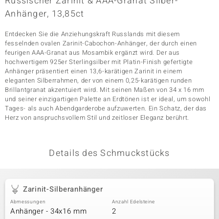
Russischer Zarinit & AAA-Granat Silber-
Anhänger, 13,85ct
Entdecken Sie die Anziehungskraft Russlands mit diesem
& Classics
fesselnden ovalen Zarinit-Cabochon-Anhänger, der durch einen
feurigen AAA-Granat aus Mosambik ergänzt wird. Der aus
Minerale
hochwertigem 925er Sterlingsilber mit Platin-Finish gefertigte
Anhänger präsentiert einen 13,6-karätigen Zarinit in einem
eleganten Silberrahmen, der von einem 0,25-karätigen runden
Brillantgranat akzentuiert wird. Mit seinen Maßen von 34 x 16 mm
und seiner einzigartigen Palette an Erdtönen ist er ideal, um sowohl
Tages- als auch Abendgarderobe aufzuwerten. Ein Schatz, der das
Herz von anspruchsvollem Stil und zeitloser Eleganz berührt.
Details des Schmuckstücks
Zarinit-Silberanhänger
Abmessungen
Anzahl Edelsteine
Anhänger - 34x16 mm
2