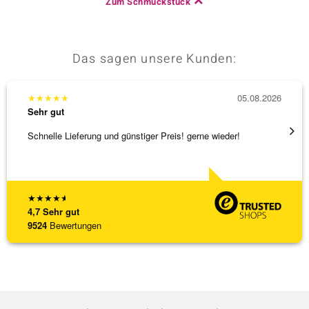
Zum Schmuckstück
Das sagen unsere Kunden:
★
★
★
★
★
05.08.2026
★
★
★
Sehr gut
Sehr g
Schnelle Lieferung und günstiger Preis! gerne wieder!
Ich ha
werden
[ weite
★
★
★
★
★
4,7
Sehr gut
9524
Bewertungen