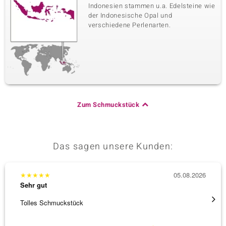
Indonesien stammen u.a. Edelsteine wie
der Indonesische Opal und
verschiedene Perlenarten.
Zum Schmuckstück
Das sagen unsere Kunden:
★
★
★
★
★
05.08.2026
★
★
★
Sehr gut
Sehr g
Tolles Schmuckstück
Schnel