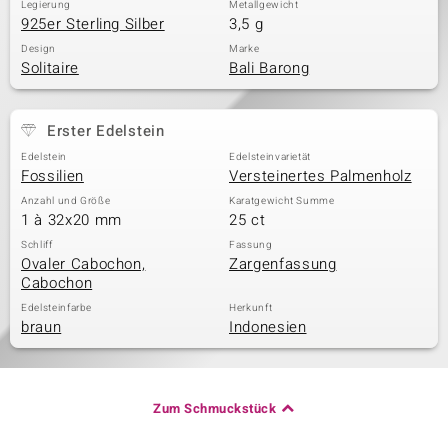
Legierung
Metallgewicht
925er Sterling Silber
3,5 g
Design
Marke
Solitaire
Bali Barong
Erster Edelstein
Edelstein
Edelsteinvarietät
Fossilien
Versteinertes Palmenholz
Anzahl und Größe
Karatgewicht Summe
1 à 32x20 mm
25 ct
Schliff
Fassung
Ovaler Cabochon,
Zargenfassung
Cabochon
Edelsteinfarbe
Herkunft
braun
Indonesien
Zum Schmuckstück