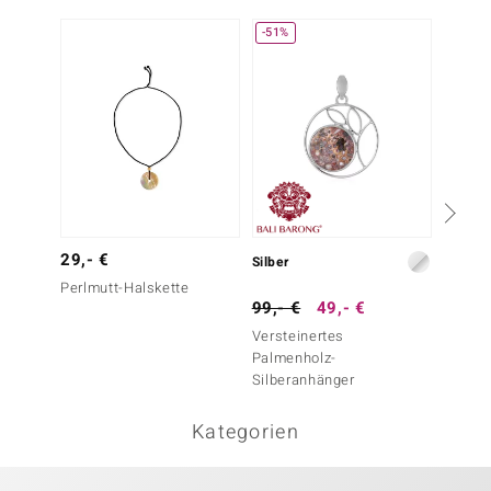
-51%
29,- €
Silber
Messin
Perlmutt-Halskette
99,- €
49,- €
29,- 
Versteinertes
Weißer
Palmenholz-
Traum
Silberanhänger
Kategorien