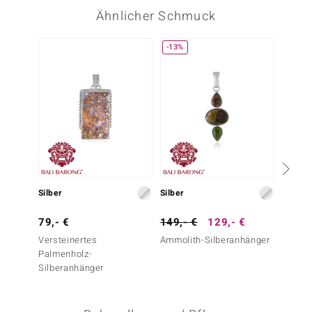
Ähnlicher Schmuck
-13%
Silber
Silber
Silber
79,- €
149,- €
129,- €
69,- 
Versteinertes
Ammolith-Silberanhänger
Zarini
Palmenholz-
Silberanhänger