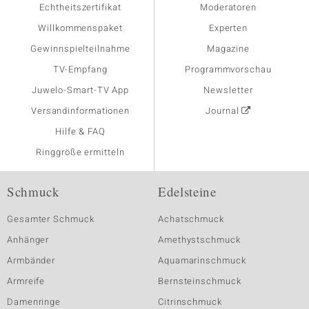
Echtheitszertifikat
Moderatoren
Willkommenspaket
Experten
Gewinnspielteilnahme
Magazine
TV-Empfang
Programmvorschau
Juwelo-Smart-TV App
Newsletter
Versandinformationen
Journal
Hilfe & FAQ
Ringgröße ermitteln
Schmuck
Edelsteine
Gesamter Schmuck
Achatschmuck
Anhänger
Amethystschmuck
Armbänder
Aquamarinschmuck
Armreife
Bernsteinschmuck
Damenringe
Citrinschmuck