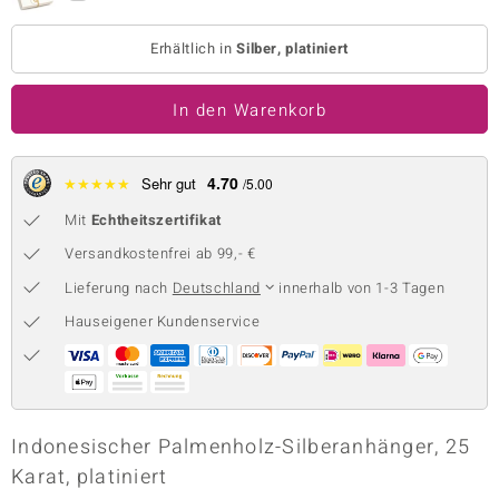
 JUWELO
Erhältlich in
Silber, platiniert
remonti
In den Warenkorb
uca
no Collection
4.70
★
★
★
★
★
Sehr gut
/5.00
ENTS BY DE MELO
Mit
Echtheitszertifikat
Versandkostenfrei ab 99,- €
va
Lieferung nach
Deutschland
innerhalb von 1-3 Tagen
otenier
Hauseigener Kundenservice
 1894 Collection
ana
Indonesischer Palmenholz-Silberanhänger, 25
Karat, platiniert