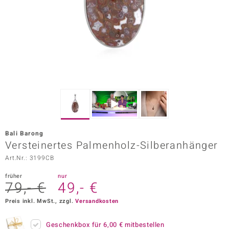
ors Edition
ana
Prince Designs
o
Chic
Bali Barong
insell
Versteinertes Palmenholz-Silberanhänger
Art.Nr.: 3199CB
n Vogue
früher
nur
 Show
79,- €
49,- €
o Paraíso
Preis inkl. MwSt., zzgl.
Versandkosten
Classics
Geschenkbox für
6,00 €
mitbestellen