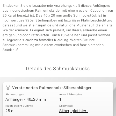
Entdecken Sie die bezaubernde Anziehungskraft dieses Anhängers
aus indonesischem Palmenholz, der mit einem ovalen Cabochon von
25 Karat besetzt ist. Das 40 x 20 mm große Schmuckstück ist in
& Classics
hochwertiges 925er Sterlingsilber mit luxuriöser Platinbeschichtung
gefasst und weist einzigartige und natürliche Muster auf, die an alte
Minerale
Wälder erinnern. Er eignet sich perfekt, um Ihrer Garderobe einen
erdigen und doch raffinierten Touch zu verleihen und passt sowohl
zu legerer als auch zu formeller Kleidung. Werten Sie Ihre
Schmucksammlung mit diesem exotischen und faszinierenden
Stück auf.
Details des Schmuckstücks
Versteinertes Palmenholz-Silberanhänger
Abmessungen
Anzahl Edelsteine
Anhänger - 40x20 mm
1
Karatgewicht Summe
Edelmetall
25 ct
Silber, platiniert