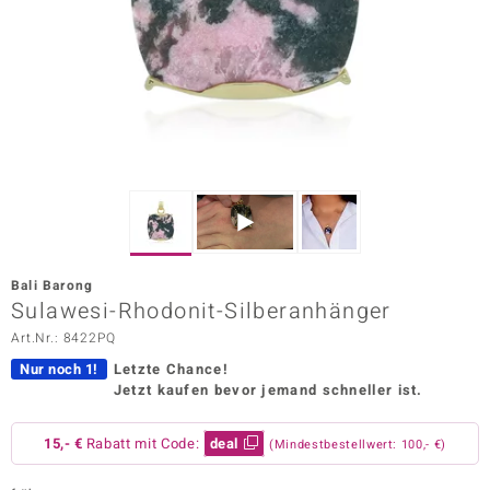
ors Edition
ana
Prince Designs
o
Chic
Bali Barong
insell
Sulawesi-Rhodonit-Silberanhänger
Art.Nr.: 8422PQ
n Vogue
Nur noch 1!
Letzte Chance!
 Show
Jetzt kaufen bevor jemand schneller ist.
o Paraíso
15,- €
Rabatt mit Code:
deal
(Mindestbestellwert: 100,- €)
Classics