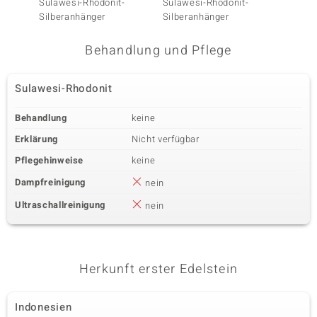
Sulawesi-Rhodonit-
Sulawesi-Rhodonit-
Sulawe
Silberanhänger
Silberanhänger
Silber
Behandlung und Pflege
Sulawesi-Rhodonit
Behandlung
keine
Erklärung
Nicht verfügbar
Pflegehinweise
keine
Dampfreinigung
nein
Ultraschallreinigung
nein
Herkunft erster Edelstein
Indonesien