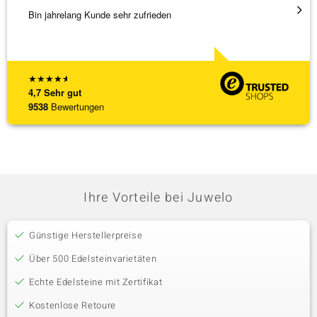
Bin jahrelang Kunde sehr zufrieden
Schnel
★
★
★
★
★
4,7
Sehr gut
9538
Bewertungen
Ihre Vorteile bei Juwelo
Günstige Herstellerpreise
Über 500 Edelsteinvarietäten
Echte Edelsteine mit Zertifikat
Kostenlose Retoure