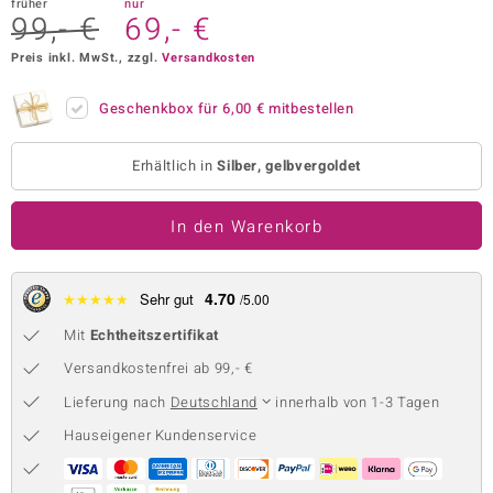
früher
nur
99,- €
69,- €
 JUWELO
Preis inkl. MwSt., zzgl.
Versandkosten
remonti
Geschenkbox für
6,00 €
mitbestellen
uca
no Collection
Erhältlich in
Silber, gelbvergoldet
ENTS BY DE MELO
In den Warenkorb
va
4.70
★
★
★
★
★
Sehr gut
otenier
/5.00
Mit
Echtheitszertifikat
 1894 Collection
Versandkostenfrei ab 99,- €
Lieferung nach
Deutschland
innerhalb von 1-3 Tagen
ana
Hauseigener Kundenservice