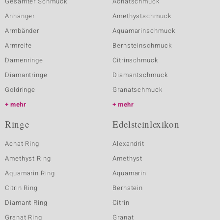
Gesamter Schmuck
Achatschmuck
Anhänger
Amethystschmuck
Armbänder
Aquamarinschmuck
Armreife
Bernsteinschmuck
Damenringe
Citrinschmuck
Diamantringe
Diamantschmuck
Goldringe
Granatschmuck
mehr
mehr
Ringe
Edelsteinlexikon
Achat Ring
Alexandrit
Amethyst Ring
Amethyst
Aquamarin Ring
Aquamarin
Citrin Ring
Bernstein
Diamant Ring
Citrin
Granat Ring
Granat