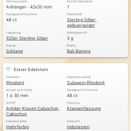
Abmessungen
Anzahl Edelsteine
Anhänger - 42x30 mm
1
Karatgewicht Summe
Edelmetall
48 ct
Sterling Silber,
gelbvergoldet
Legierung
Metallgewicht
925er Sterling Silber
3 g
Design
Marke
Solitaire
Bali Barong
Erster Edelstein
Edelstein
Edelsteinvarietät
Rhodonit
Sulawesi-Rhodonit
Anzahl und Größe
Karatgewicht Summe
1 à 30 mm
48 ct
Schliff
Fassung
Antiker Kissen-Cabochon,
Krappenfassung
Cabochon
Edelsteinfarbe
Herkunft
mehrfarbig
Indonesien