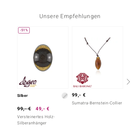
Unsere Empfehlungen
-51%
99,- €
Silber
Silber
Sumatra-Bernstein-Collier
99,- €
49,- €
69,- 
Versteinertes Holz-
Verstei
Silberanhänger
Silbero