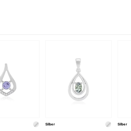
♦ Silberringe
Creation
Kyanit
Lapislaz
TPC
♦ Silberhalsketten
Ringgröße
Onyx
Peridot
Trends & Classics
♦ Silberohrringe
Rhodolith
Spektro
Vitale Minerale
♦ Silberanhänger
Türkis
Turmali
Platinschmuck
Blau
Grün
Silber
Silber