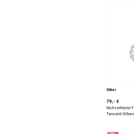
Ovaler Brillantschliff
5
Zargenfassung
13
Sonstige
4
Ovalschliff
18
Trilogie
1
Quadratischer Prinzessschliff
2
Runder Brillantschliff
2
Rundschliff
13
Trillant Brillantschliff
2
Tropfenfoermiger Brillantschliff
1
Tropfenschliff
3
Silber
Zeige mehr
79,- €
Nicht erhitzter 
Tansanit-Silber