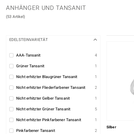
Schmuck-Sets
Charms
Schmuckfassungen
mehr
Jade
Kunzit
Collectors Edition
KM BY JUWELO
ANHÄNGER UND TANSANIT
Herrenringe
Florale Designs
Aufbau von Schmuck
Moldavit
Mondstein
Custodana
Mark Tremonti
(53 Artikel)
Accessoires & Zubehör
Bead Schmuck
Pietersit
Quarz
Dagen
M de Luca
Wohn-Accessoires
Solitär
Tansanit
Topas
Alle Kategorien
Clusterdesign
EDELSTEINVARIETÄT
Edelsteine nach Farbe
Cocktailringe
Rot
Lila
AAA-Tansanit
4
Alle Edelsteine
Grüner Tansanit
1
Nicht erhitzter Blaugrüner Tansanit
1
Nicht erhitzter Fliederfarbener Tansanit
2
Nicht erhitzter Gelber Tansanit
1
Nicht erhitzter Grüner Tansanit
5
Nicht erhitzter Pinkfarbener Tansanit
1
Silber
Pinkfarbener Tansanit
2