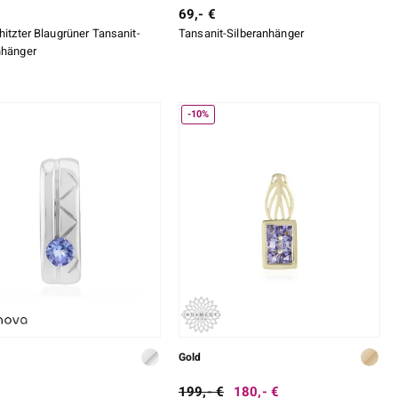
69,- €
hitzter Blaugrüner Tansanit-
Tansanit-Silberanhänger
nhänger
-10%
Gold
199,- €
180,- €