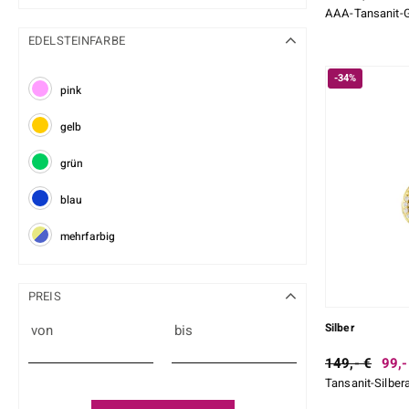
AAA-Tansanit-
EDELSTEINFARBE
-34%
pink
gelb
grün
blau
mehrfarbig
PREIS
Silber
von
bis
149,- €
99,-
Tansanit-Silber