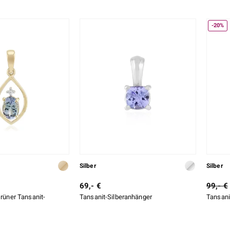
-20%
Silber
Silber
69,- €
99,- €
Grüner Tansanit-
Tansanit-Silberanhänger
Tansani