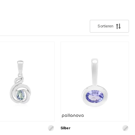
uli
Larimar
 ermitteln
Perle
lith
Spinell
Sortieren
n
Zirkon
Gelb
Silber