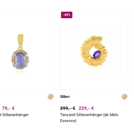
-43%
Silber
79,- €
399,- €
229,- €
t-Silberanhänger
Tansanit-Silberanhänger (de Melo
Essence)