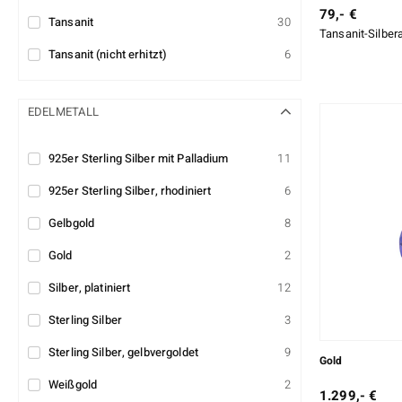
79,- €
Tansanit
30
Tansanit-Silber
Tansanit (nicht erhitzt)
6
EDELMETALL
925er Sterling Silber mit Palladium
11
925er Sterling Silber, rhodiniert
6
Gelbgold
8
Gold
2
Silber, platiniert
12
Sterling Silber
3
Sterling Silber, gelbvergoldet
9
Gold
Weißgold
2
1.299,- €