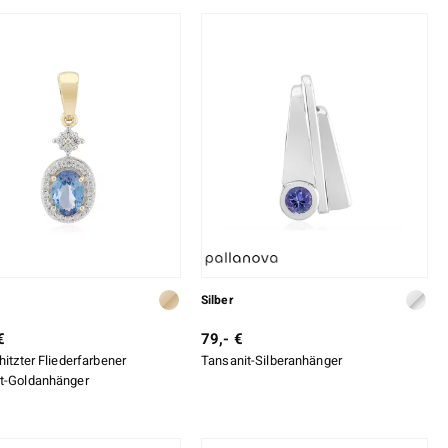
Silber
€
79,- €
hitzter Fliederfarbener
Tansanit-Silberanhänger
t-Goldanhänger