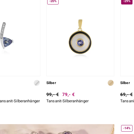
-20%
-29%
Silber
Silber
99,- €
79,- €
69,- €
 Tansanit-Silberanhänger
Tansanit-Silberanhänger
Tansani
-14%