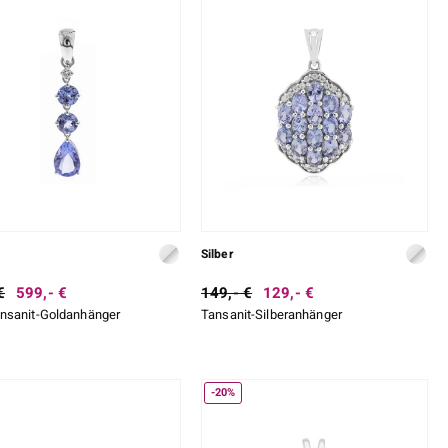
Silber
€
599,- €
149,- €
129,- €
nsanit-Goldanhänger
Tansanit-Silberanhänger
-20%