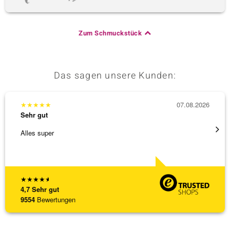
Zum Schmuckstück
Das sagen unsere Kunden:
★
★
★
★
★
07.08.2026
★
★
★
Sehr gut
Sehr g
Alles super
Wunder
Steg is
[ weite
★
★
★
★
★
4,7
Sehr gut
9554
Bewertungen