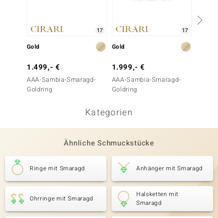
17
17
Gold
Gold
Gold
1.499,- €
1.999,- €
3.499
AAA-Sambia-Smaragd-
AAA-Sambia-Smaragd-
AAA-S
Goldring
Goldring
Goldri
Kategorien
Ähnliche Schmuckstücke
Ringe mit Smaragd
Anhänger mit Smaragd
Halsketten mit
Ohrringe mit Smaragd
Smaragd