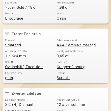
Legierung
Metallgewicht
750er Gold / 18K
1,98 g
Design
Marke
Entourage
Cirari
Erster Edelstein
Edelstein
Edelsteinvarietät
Smaragd
AAA-Sambia-Smaragd
Anzahl und Größe
Karatgewicht Summe
1 à 6x4 mm
0,45 ct
Schliff
Fassung
Ovalschliff, Facettiert
Krappenfassung
Edelsteinfarbe
Herkunft
grün
Sambia
Zweiter Edelstein
Edelsteinvarietät
Anzahl und Größe
SI2 (H) Diamant
12 à versch. mm
Karatgewicht Summe
Schliff