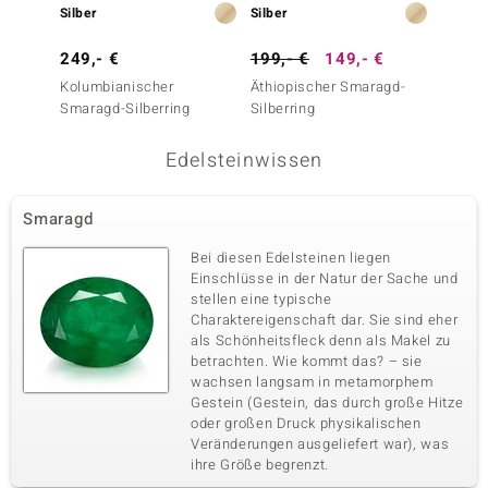
Silber
Silber
Gold
249,- €
199,- €
149,- €
999,-
Kolumbianischer
Äthiopischer Smaragd-
Paraib
Smaragd-Silberring
Silberring
Goldri
Edelsteinwissen
Smaragd
Bei diesen Edelsteinen liegen
Einschlüsse in der Natur der Sache und
stellen eine typische
Charaktereigenschaft dar. Sie sind eher
als Schönheitsfleck denn als Makel zu
betrachten. Wie kommt das? – sie
wachsen langsam in metamorphem
Gestein (Gestein, das durch große Hitze
oder großen Druck physikalischen
Veränderungen ausgeliefert war), was
ihre Größe begrenzt.