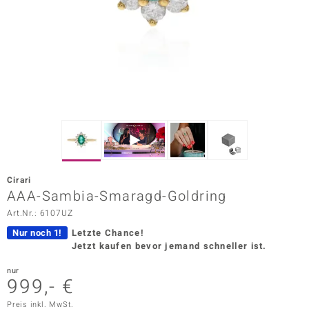
ors Edition
ana
Prince Designs
o
Chic
Cirari
insell
AAA-Sambia-Smaragd-Goldring
Art.Nr.: 6107UZ
n Vogue
Nur noch 1!
Letzte Chance!
 Show
Jetzt kaufen bevor jemand schneller ist.
o Paraíso
nur
999,- €
Classics
Preis inkl. MwSt.