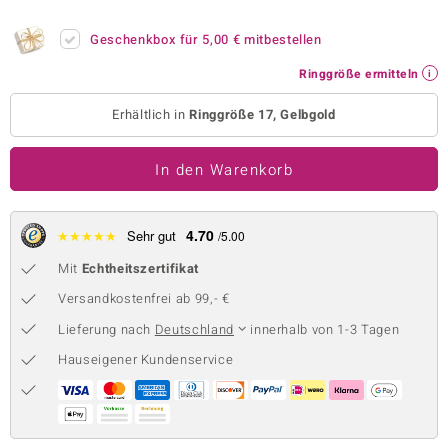
 JUWELO
Geschenkbox für
5,00 €
mitbestellen
remonti
Ringgröße ermitteln
uca
Erhältlich in
Ringgröße 17, Gelbgold
no Collection
In den Warenkorb
ENTS BY DE MELO
va
4.70
★
★
★
★
★
Sehr gut
/5.00
Mit
Echtheitszertifikat
otenier
Versandkostenfrei ab 99,- €
 1894 Collection
Lieferung nach
Deutschland
innerhalb von 1-3 Tagen
Hauseigener Kundenservice
ana