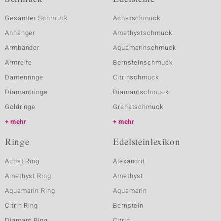
Gesamter Schmuck
Achatschmuck
Anhänger
Amethystschmuck
Armbänder
Aquamarinschmuck
Armreife
Bernsteinschmuck
Damenringe
Citrinschmuck
Diamantringe
Diamantschmuck
Goldringe
Granatschmuck
mehr
mehr
Ringe
Edelsteinlexikon
Achat Ring
Alexandrit
Amethyst Ring
Amethyst
Aquamarin Ring
Aquamarin
Citrin Ring
Bernstein
Diamant Ring
Citrin