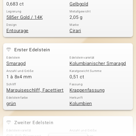
0,683 ct
Gelbgold
Legierung
Metallgewicht
585er Gold / 14K
2,05 g
Design
Marke
Entourage
Cirari
Erster Edelstein
Edelstein
Edelsteinvarietät
Smaragd
Kolumbianischer Smaragd
Anzahl und Größe
Karatgewicht Summe
1 à 8x4 mm
0,51 ct
Schliff
Fassung
Marquiseschliff, Facettiert
Krappenfassung
Edelsteinfarbe
Herkunft
grün
Kolumbien
Zweiter Edelstein
Edelsteinvarietät
Anzahl und Größe