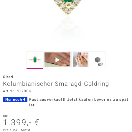
ors Edition
ana
Prince Designs
o
Chic
Cirari
insell
Kolumbianischer Smaragd-Goldring
Art.Nr.: 9170DK
n Vogue
Nur noch 4
Fast ausverkauft!
Jetzt kaufen bevor es zu spät
 Show
ist!
o Paraíso
nur
1.399,- €
Classics
Preis inkl. MwSt.