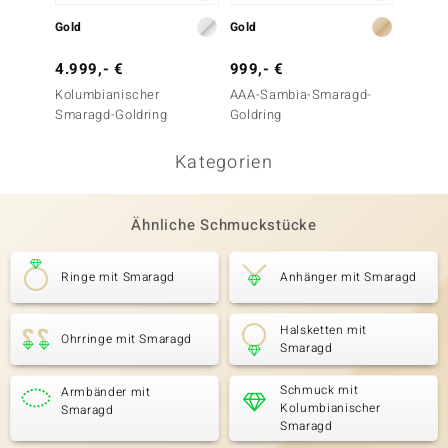
Gold
Gold
Gold
4.999,- €
999,- €
1.999
Kolumbianischer
AAA-Sambia-Smaragd-
Kolumb
Smaragd-Goldring
Goldring
Smarag
Kategorien
Ähnliche Schmuckstücke
Ringe mit Smaragd
Anhänger mit Smaragd
Halsketten mit
Ohrringe mit Smaragd
Smaragd
Schmuck mit
Armbänder mit
Kolumbianischer
Smaragd
Smaragd