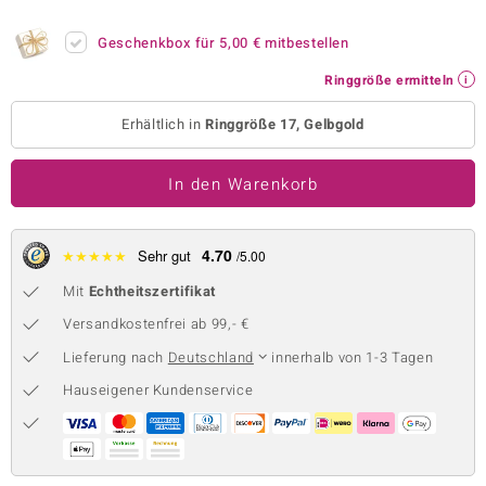
 JUWELO
Geschenkbox für
5,00 €
mitbestellen
remonti
Ringgröße ermitteln
uca
Erhältlich in
Ringgröße 17, Gelbgold
no Collection
In den Warenkorb
ENTS BY DE MELO
va
4.70
★
★
★
★
★
Sehr gut
/5.00
Mit
Echtheitszertifikat
otenier
Versandkostenfrei ab 99,- €
 1894 Collection
Lieferung nach
Deutschland
innerhalb von 1-3 Tagen
Hauseigener Kundenservice
ana