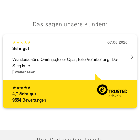
Das sagen unsere Kunden:
★
★
★
★
★
07.08.2026
★
★
★
Sehr gut
Sehr g
Wunderschöne Ohrringe,toller Opal, tolle Verarbeitung. Der
Eine V
Steg ist e
zu noc
[ weiterlesen ]
[ weite
★
★
★
★
★
4,7
Sehr gut
9554
Bewertungen