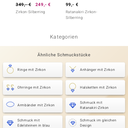
349,- €
249,- €
99,- €
599,-
Zirkon-Silberring
Ratanakiri-Zirkon-
Tansan
Silberring
Kategorien
Ähnliche Schmuckstücke
Ringe mit Zirkon
Anhänger mit Zirkon
Ohrringe mit Zirkon
Halsketten mit Zirkon
Schmuck mit
Armbänder mit Zirkon
Ratanakiri-Zirkon
Schmuck mit
Schmuck im gleichen
Edelsteinen in blau
Design