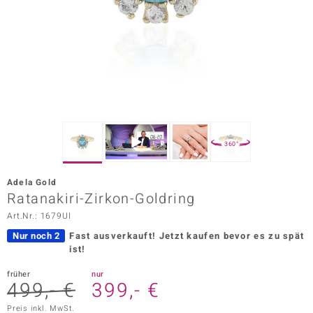
ors Edition
ana
Prince Designs
o
360°
Chic
Adela Gold
insell
Ratanakiri-Zirkon-Goldring
Art.Nr.: 1679UI
n Vogue
Nur noch 2
Fast ausverkauft!
Jetzt kaufen bevor es zu spät
 Show
ist!
o Paraíso
früher
nur
499,- €
399,- €
Classics
Preis inkl. MwSt.