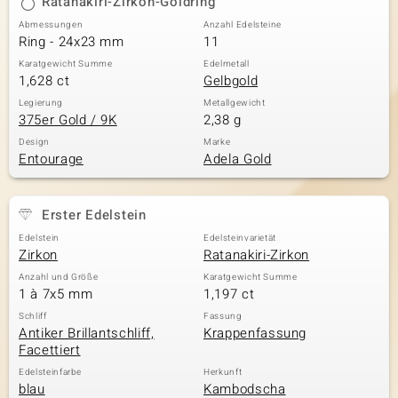
Ratanakiri-Zirkon-Goldring
Abmessungen
Anzahl Edelsteine
Ring - 24x23 mm
11
Karatgewicht Summe
Edelmetall
1,628 ct
Gelbgold
Legierung
Metallgewicht
375er Gold / 9K
2,38 g
Design
Marke
Entourage
Adela Gold
Erster Edelstein
Edelstein
Edelsteinvarietät
Zirkon
Ratanakiri-Zirkon
Anzahl und Größe
Karatgewicht Summe
1 à 7x5 mm
1,197 ct
Schliff
Fassung
Antiker Brillantschliff,
Krappenfassung
Facettiert
Edelsteinfarbe
Herkunft
blau
Kambodscha