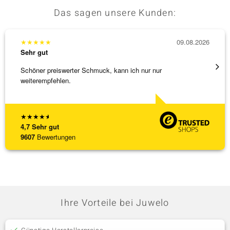
Das sagen unsere Kunden:
★
★
★
★
★
09.08.2026
★
★
★
Sehr gut
Sehr g
Schöner preiswerter Schmuck, kann ich nur nur
Anhäng
weiterempfehlen.
Omega
[ weite
★
★
★
★
★
4,7
Sehr gut
9607
Bewertungen
Ihre Vorteile bei Juwelo