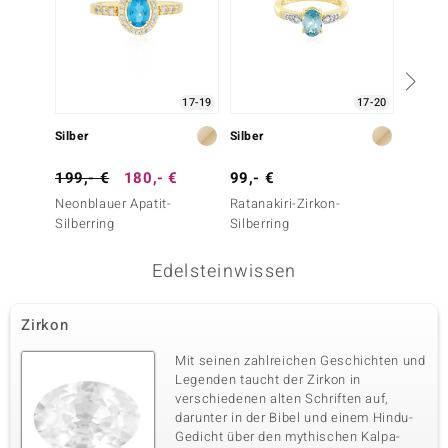
17-19
17-20
Silber
Silber
Silber
199,- €
180,- €
99,- €
399,-
Neonblauer Apatit-
Ratanakiri-Zirkon-
Ratanak
Silberring
Silberring
Silberr
Edelsteinwissen
Zirkon
Mit seinen zahlreichen Geschichten und
Legenden taucht der Zirkon in
verschiedenen alten Schriften auf,
darunter in der Bibel und einem Hindu-
Gedicht über den mythischen Kalpa-