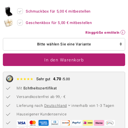
 JUWELO
Schmuckbox für
5,00 €
mitbestellen
remonti
Geschenkbox für
5,00 €
mitbestellen
uca
Ringgröße ermitteln
no Collection
Bitte wählen Sie eine Variante
ENTS BY DE MELO
In den Warenkorb
va
otenier
4.70
★
★
★
★
★
Sehr gut
/5.00
Mit
Echtheitszertifikat
 1894 Collection
Versandkostenfrei ab 99,- €
Lieferung nach
Deutschland
innerhalb von 1-3 Tagen
ana
Hauseigener Kundenservice