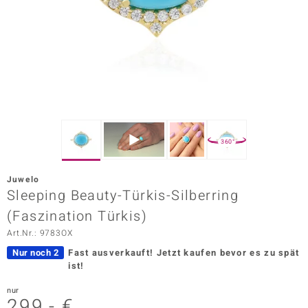
ors Edition
ana
Prince Designs
o
360°
Chic
Juwelo
insell
Sleeping Beauty-Türkis-Silberring
(Faszination Türkis)
n Vogue
Art.Nr.: 9783OX
 Show
Nur noch 2
Fast ausverkauft!
Jetzt kaufen bevor es zu spät
ist!
o Paraíso
nur
Classics
299,- €