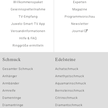
Willkommenspaket
Experten
Gewinnspielteilnahme
Magazine
TV-Empfang
Programmvorschau
Juwelo-Smart-TV App
Newsletter
Versandinformationen
Journal
Hilfe & FAQ
Ringgröße ermitteln
Schmuck
Edelsteine
Gesamter Schmuck
Achatschmuck
Anhänger
Amethystschmuck
Armbänder
Aquamarinschmuck
Armreife
Bernsteinschmuck
Damenringe
Citrinschmuck
Diamantringe
Diamantschmuck