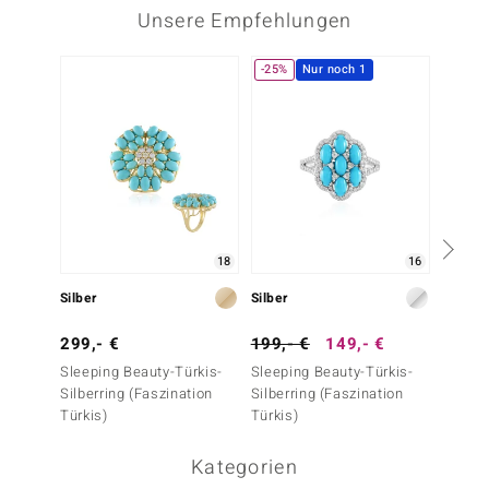
Unsere Empfehlungen
-25%
Nur noch 1
18
16
Silber
Silber
Silber
299,- €
199,- €
149,- €
199,-
Sleeping Beauty-Türkis-
Sleeping Beauty-Türkis-
Sleepi
Silberring (Faszination
Silberring (Faszination
Silberr
Türkis)
Türkis)
Türkis)
Kategorien