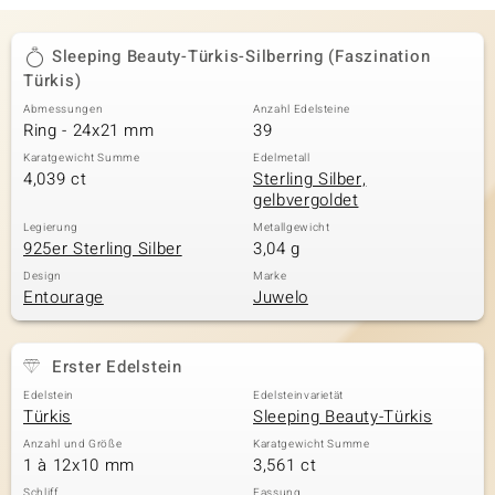
Sleeping Beauty-Türkis-Silberring (Faszination
Türkis)
Abmessungen
Anzahl Edelsteine
Ring - 24x21 mm
39
Karatgewicht Summe
Edelmetall
4,039 ct
Sterling Silber,
gelbvergoldet
Legierung
Metallgewicht
925er Sterling Silber
3,04 g
Design
Marke
Entourage
Juwelo
Erster Edelstein
Edelstein
Edelsteinvarietät
Türkis
Sleeping Beauty-Türkis
Anzahl und Größe
Karatgewicht Summe
1 à 12x10 mm
3,561 ct
Schliff
Fassung