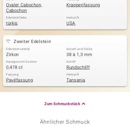
Ovaler Cabochon,
Krappenfassung
Cabochon
Edelsteinfarbe
Herkunft
türkis
USA
Zweiter Edelstein
Edelsteinvarietät
Anzahl und Größe
Zirkon
38 à 1,3 mm
Karatgewicht Summe
Schliff
0,478 ct
Rundschliff
Fassung
Herkunft
Pavéfassung
Tansania
Zum Schmuckstück
Ähnlicher Schmuck