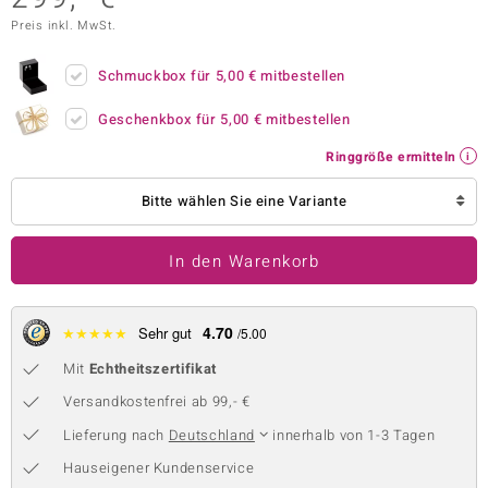
Preis inkl. MwSt.
 JUWELO
remonti
Schmuckbox für
5,00 €
mitbestellen
uca
Geschenkbox für
5,00 €
mitbestellen
Ringgröße ermitteln
no Collection
Bitte wählen Sie eine Variante
ENTS BY DE MELO
va
In den Warenkorb
otenier
4.70
★
★
★
★
★
Sehr gut
/5.00
 1894 Collection
Mit
Echtheitszertifikat
Versandkostenfrei ab 99,- €
ana
Lieferung nach
Deutschland
innerhalb von 1-3 Tagen
Hauseigener Kundenservice