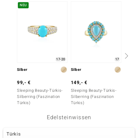
NEU
-25%
17-20
17
Silber
Silber
Silber
99,- €
149,- €
399,-
Sleeping Beauty-Türkis-
Sleeping Beauty-Türkis-
Tyrone
Silberring (Faszination
Silberring (Faszination
(Faszin
Türkis)
Türkis)
Edelsteinwissen
Türkis