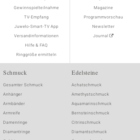
Gewinnspielteilnahme
Magazine
TV-Empfang
Programmvorschau
Juwelo-Smart-TV App
Newsletter
Versandinformationen
Journal
Hilfe & FAQ
Ringgröße ermitteln
Schmuck
Edelsteine
Gesamter Schmuck
Achatschmuck
Anhänger
Amethystschmuck
Armbänder
Aquamarinschmuck
Armreife
Bernsteinschmuck
Damenringe
Citrinschmuck
Diamantringe
Diamantschmuck