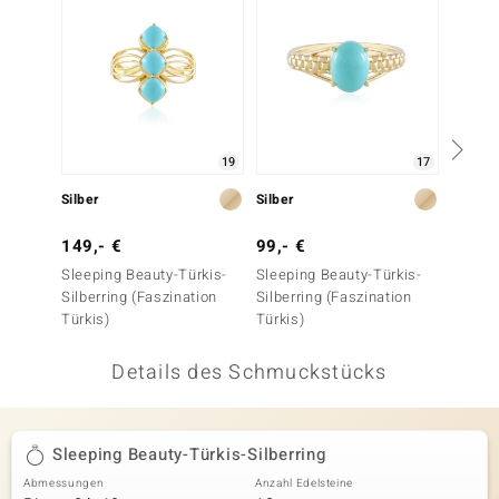
 JUWELO
remonti
uca
19
17
no Collection
Silber
Silber
Silber
ENTS BY DE MELO
149,- €
99,- €
149,-
va
Sleeping Beauty-Türkis-
Sleeping Beauty-Türkis-
Sleepi
Silberring (Faszination
Silberring (Faszination
Silberr
otenier
Türkis)
Türkis)
Türkis)
 1894 Collection
Details des Schmuckstücks
ana
Sleeping Beauty-Türkis-Silberring
Abmessungen
Anzahl Edelsteine