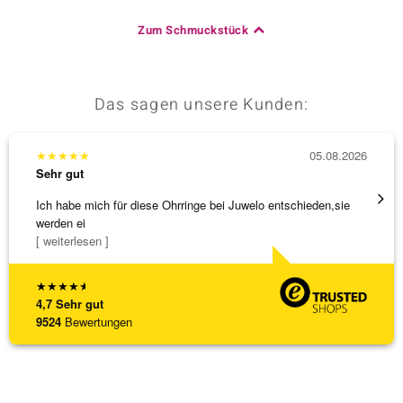
Zum Schmuckstück
Das sagen unsere Kunden:
★
★
★
★
★
05.08.2026
★
★
★
Sehr gut
Sehr g
Ich habe mich für diese Ohrringe bei Juwelo entschieden,sie
Tolles
werden ei
[ weiterlesen ]
★
★
★
★
★
4,7
Sehr gut
9524
Bewertungen