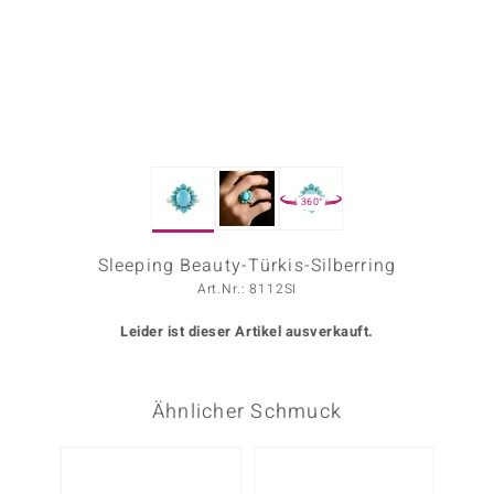
ors Edition
ana
Prince Designs
360°
o
Chic
Sleeping Beauty-Türkis-Silberring
Art.Nr.: 8112SI
insell
Leider ist dieser Artikel ausverkauft.
n Vogue
 Show
Ähnlicher Schmuck
o Paraíso
Classics