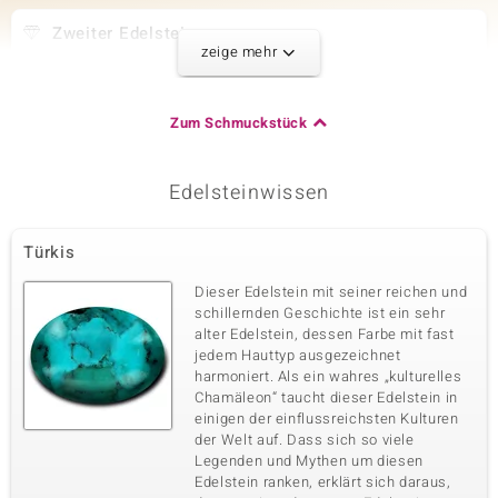
Zweiter Edelstein
zeige mehr
Edelsteinvarietät
Anzahl und Größe
Sleeping Beauty-Türkis
4 à 4x3 mm
Karatgewicht Summe
Schliff
Zum Schmuckstück
0,603 ct
Ovaler Cabochon
Fassung
Herkunft
Krappenfassung
USA
Edelsteinwissen
Dritter Edelstein
Türkis
Edelsteinvarietät
Anzahl und Größe
Dieser Edelstein mit seiner reichen und
Sleeping Beauty-Türkis
8 à 2,5 mm
schillernden Geschichte ist ein sehr
Karatgewicht Summe
Schliff
alter Edelstein, dessen Farbe mit fast
0,495 ct
Runder Cabochon
jedem Hauttyp ausgezeichnet
harmoniert. Als ein wahres „kulturelles
Fassung
Herkunft
Krappenfassung
Chamäleon“ taucht dieser Edelstein in
USA
einigen der einflussreichsten Kulturen
der Welt auf. Dass sich so viele
Legenden und Mythen um diesen
Edelstein ranken, erklärt sich daraus,