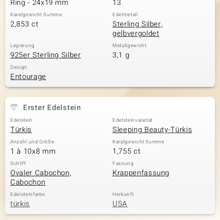
Ring - 24x19 mm
13
Karatgewicht Summe
Edelmetall
2,853 ct
Sterling Silber,
gelbvergoldet
& Classics
Legierung
Metallgewicht
925er Sterling Silber
3,1 g
Minerale
Design
Entourage
Erster Edelstein
Edelstein
Edelsteinvarietät
Türkis
Sleeping Beauty-Türkis
Anzahl und Größe
Karatgewicht Summe
1 à 10x8 mm
1,755 ct
Schliff
Fassung
Ovaler Cabochon,
Krappenfassung
Cabochon
Edelsteinfarbe
Herkunft
türkis
USA