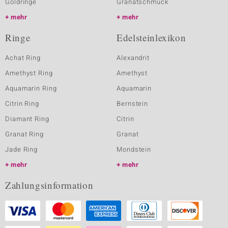
Goldringe
Granatschmuck
mehr
mehr
Ringe
Edelsteinlexikon
Achat Ring
Alexandrit
Amethyst Ring
Amethyst
Aquamarin Ring
Aquamarin
Citrin Ring
Bernstein
Diamant Ring
Citrin
Granat Ring
Granat
Jade Ring
Mondstein
mehr
mehr
Zahlungsinformation