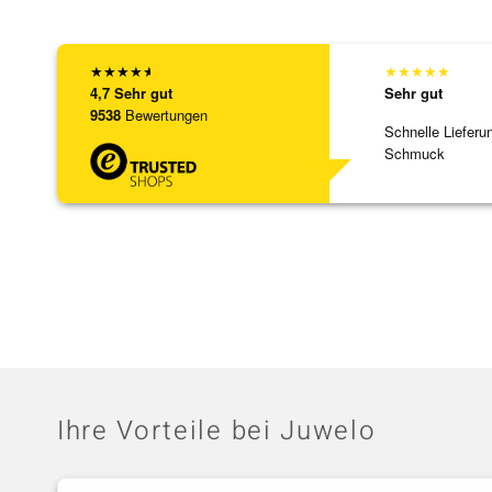
★
★
★
★
★
★
★
★
★
★
4,7
Sehr gut
Sehr gut
9538
Bewertungen
Schnelle Lieferu
Schmuck
Ihre Vorteile bei Juwelo