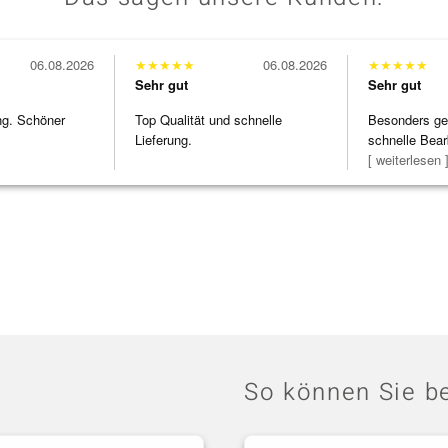
06.08.2026
★
★
★
★
★
06.08.2026
★
★
★
★
★
Sehr gut
Sehr gut
ng. Schöner
Top Qualität und schnelle
Besonders gef
Lieferung.
schnelle Bear
Bearbeitun
[ weiterlesen 
So können Sie be