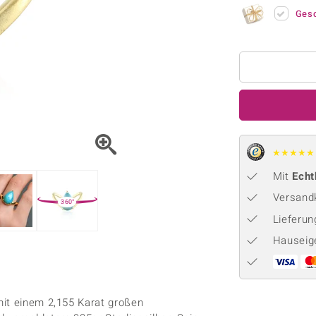
Onyx
Peridot
ns
♦ Silberhalsketten
TPC
Ges
Rhodolith
Spektro
k
♦ Silberohrringe
Trends & Classics
Türkis
Turmal
♦ Silberanhänger
Vitale Minerale
n
Platinschmuck
Blau
Grün
★
★
★
★
★
Mit
Echt
Versandk
360°
Lieferu
Hauseig
mit einem 2,155 Karat großen