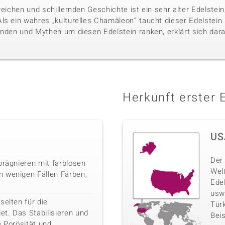
reichen und schillernden Geschichte ist ein sehr alter Edelste
ls ein wahres „kulturelles Chamäleon“ taucht dieser Edelstein i
nden und Mythen um diesen Edelstein ranken, erklärt sich darau
Herkunft erster 
US
Der 
prägnieren mit farblosen
Wel
 wenigen Fällen Färben,
Ede
usw
selten für die
Türk
t. Das Stabilisieren und
Beis
e Porösität und