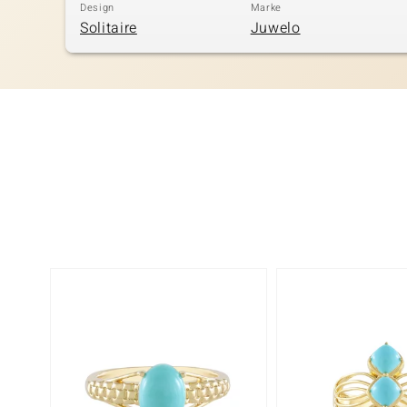
Design
Marke
Solitaire
Juwelo