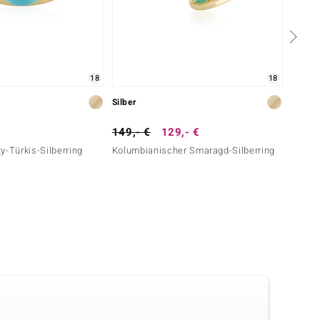
18
18
Silber
Silber
149,- €
129,- €
99,- 
y-Türkis-Silberring
Kolumbianischer Smaragd-Silberring
Sleepi
(Faszi