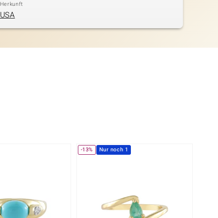
Herkunft
USA
-13%
Nur noch 1
NEU