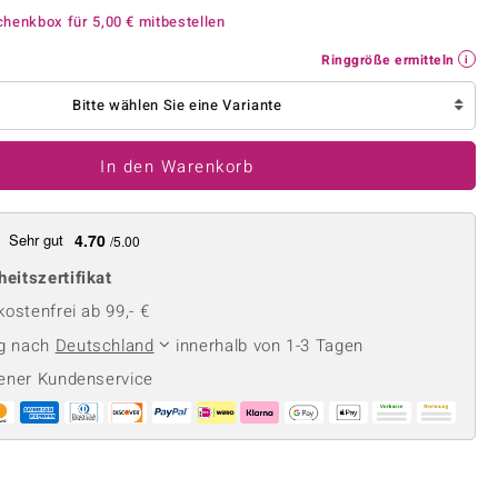
Perle
Ringgröße ermitteln
chenkbox für
5,00 €
mitbestellen
lith
Spinell
Ringgröße ermitteln
in
Zirkon
Bitte wählen Sie eine Variante
Gelb
In den Warenkorb
Sehr gut
4.70
/5.00
heitszertifikat
ostenfrei ab 99,- €
ng nach
Deutschland
innerhalb von 1-3 Tagen
ener Kundenservice