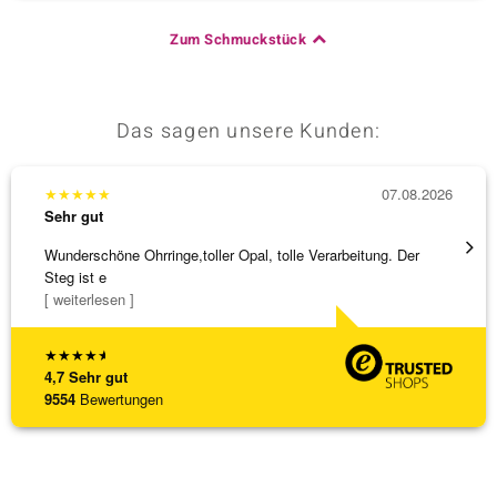
Zum Schmuckstück
Das sagen unsere Kunden:
★
★
★
★
★
07.08.2026
★
★
★
Sehr gut
Sehr g
Wunderschöne Ohrringe,toller Opal, tolle Verarbeitung. Der
Eine V
Steg ist e
zu noc
[ weiterlesen ]
[ weite
★
★
★
★
★
4,7
Sehr gut
9554
Bewertungen