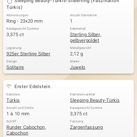
Sleeping Beauty-Türkis-Silberring (Faszination
Türkis)
Abmessungen
Anzahl Edelsteine
Ring - 23x20 mm
1
& Classics
Karatgewicht Summe
Edelmetall
Minerale
3,375 ct
Sterling Silber,
gelbvergoldet
Legierung
Metallgewicht
925er Sterling Silber
2,12 g
Design
Marke
Solitaire
Juwelo
Erster Edelstein
Edelstein
Edelsteinvarietät
Türkis
Sleeping Beauty-Türkis
Anzahl und Größe
Karatgewicht Summe
1 à 10 mm
3,375 ct
Schliff
Fassung
Runder Cabochon,
Zargenfassung
Cabochon