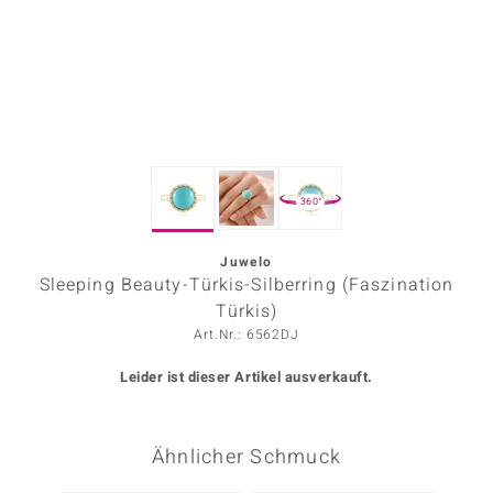
ors Edition
ana
Prince Designs
360°
o
Chic
Juwelo
Sleeping Beauty-Türkis-Silberring (Faszination
insell
Türkis)
Art.Nr.: 6562DJ
n Vogue
Leider ist dieser Artikel ausverkauft.
 Show
o Paraíso
Ähnlicher Schmuck
Classics