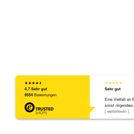
★
★
★
★
★
★
★
★
★
★
4,7
Sehr gut
Sehr gut
9554
Bewertungen
Eine Vielfalt an 
sonst nirgendwo.
zu noc
[ weiterlesen ]