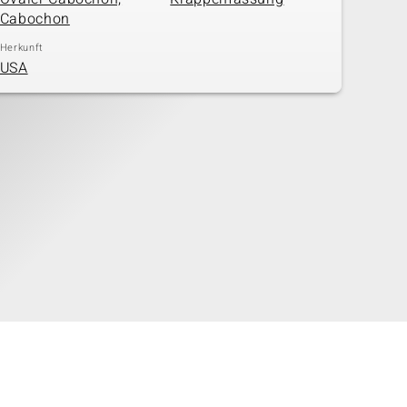
Cabochon
Herkunft
USA