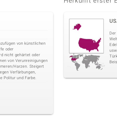
Herkunft erster 
US
Der 
Wel
nzufügen von künstlichen
Ede
fe oder
usw
rd nicht gehärtet oder
Türk
rnen von Verunreinigungen
Beis
meren/Harzen. Steigert
gegen Verfärbungen,
e Politur und Farbe.