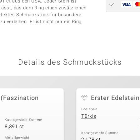
1 ct aus den USA. Jeder Stein ist
gefasst, das dem Ring einen zusätzlichen
erfektes Schmuckstück für besondere
 verleihen. Er ist nicht nur ein Ring,
Details des Schmuckstücks
 (Faszination
Erster Edelstein
Edelstein
Türkis
Karatgewicht Summe
8,391 ct
Karatgewicht Summe
Metallgewicht
2,178 ct