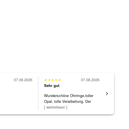
07.08.2026
★
★
★
★
★
07.08.2026
★
★
★
★
★
Sehr gut
Sehr gut
Wunderschöne Ohrringe,toller
Hatte eine
Opal, tolle Verarbeitung. Der
ohne WEN
Steg ist e
[ weiterlesen ]
Schmucks
[ weiterles