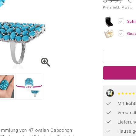
Onyx
Peridot
ns
♦ Silberhalsketten
TPC
Preis inkl. MwSt.
Rhodolith
Spektro
k
♦ Silberohrringe
Trends & Classics
Türkis
Turmal
♦ Silberanhänger
Sch
Vitale Minerale
n
Ges
Platinschmuck
Blau
Grün
360°
★
★
★
★
★
Mit
Echt
Versandk
Lieferu
Ansammlung von 47 ovalen Cabochon
Hauseig