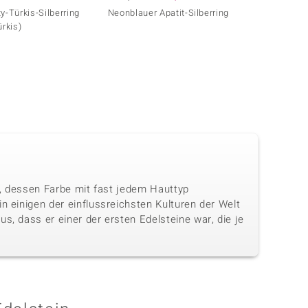
y-Türkis-Silberring
Neonblauer Apatit-Silberring
Sleepi
ürkis)
(Faszi
in, dessen Farbe mit fast jedem Hauttyp
n einigen der einflussreichsten Kulturen der Welt
s, dass er einer der ersten Edelsteine war, die je