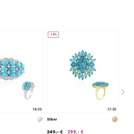
-14%
-40%
18-20
17-20
Silber
Silber
349,- €
299,- €
299,-