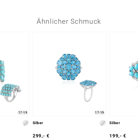
Ähnlicher Schmuck
17-19
17-19
Silber
Silber
299,- €
199,- €