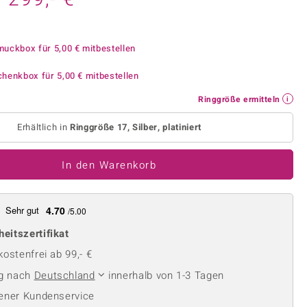
Perle
Ringgröße ermitteln
lith
Spinell
in
Zirkon
muckbox für
5,00 €
mitbestellen
chenkbox für
5,00 €
mitbestellen
Gelb
Ringgröße ermitteln
Erhältlich in
Ringgröße 17, Silber, platiniert
In den Warenkorb
Sehr gut
4.70
/5.00
heitszertifikat
ostenfrei ab 99,- €
ng nach
Deutschland
innerhalb von 1-3 Tagen
ener Kundenservice