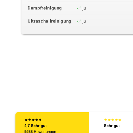
Dampfreinigung
ja
Ultraschallreinigung
ja
★
★
★
★
★
★
★
★
★
★
4,7
Sehr gut
Sehr gut
9538
Bewertungen