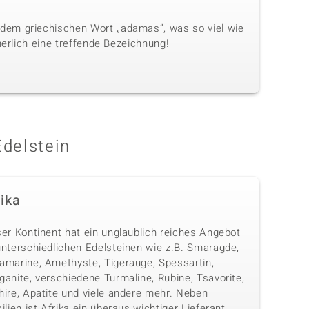
dem griechischen Wort „adamas“, was so viel wie
herlich eine treffende Bezeichnung!
Edelstein
rika
ser Kontinent hat ein unglaublich reiches Angebot
unterschiedlichen Edelsteinen wie z.B. Smaragde,
amarine, Amethyste, Tigerauge, Spessartin,
anite, verschiedene Turmaline, Rubine, Tsavorite,
hire, Apatite und viele andere mehr. Neben
ilien ist Afrika ein überaus wichtiger Lieferant