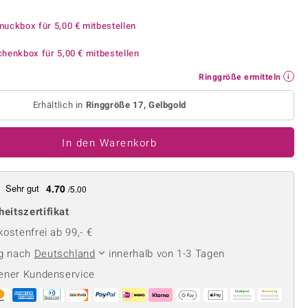
Perle
Ringgröße ermitteln
lith
Spinell
muckbox für
5,00 €
mitbestellen
in
Zirkon
chenkbox für
5,00 €
mitbestellen
Ringgröße ermitteln
Gelb
Erhältlich in
Ringgröße 17, Gelbgold
In den Warenkorb
Sehr gut
4.70
/5.00
heitszertifikat
ostenfrei ab 99,- €
ng nach
Deutschland
innerhalb von 1-3 Tagen
ener Kundenservice