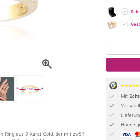
Onyx
Peridot
ns
♦ Silberhalsketten
TPC
Rhodolith
Spektro
Sch
k
♦ Silberohrringe
Trends & Classics
Türkis
Turmal
♦ Silberanhänger
Vitale Minerale
Ges
n
Platinschmuck
Blau
Grün
★
★
★
★
★
360°
Mit
Echt
Versandk
Lieferu
Hauseig
 Ring aus 9 Karat Gold, der mit zwölf