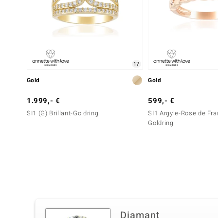
17
Gold
Gold
1.999,- €
599,- €
SI1 (G) Brillant-Goldring
SI1 Argyle-Rose de Fran
Goldring
Diamant