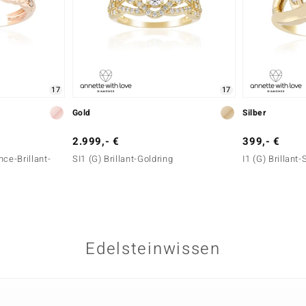
17
17
Gold
Silber
2.999,- €
399,- €
ce-Brillant-
SI1 (G) Brillant-Goldring
I1 (G) Brillant-
Edelsteinwissen