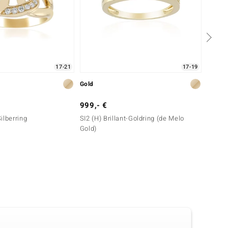
17-21
17-19
Gold
Gold
999,- €
999,-
Silberring
SI2 (H) Brillant-Goldring (de Melo
SI1 (G)
Gold)