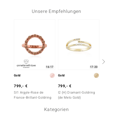
Unsere Empfehlungen
Nur n
16-17
17-20
Gold
Gold
Gold
799,- €
799,- €
1.499
SI1 Argyle-Rose de
I2 (H) Diamant-Goldring
SI1 (G)
France-Brillant-Goldring
(de Melo Gold)
Kategorien