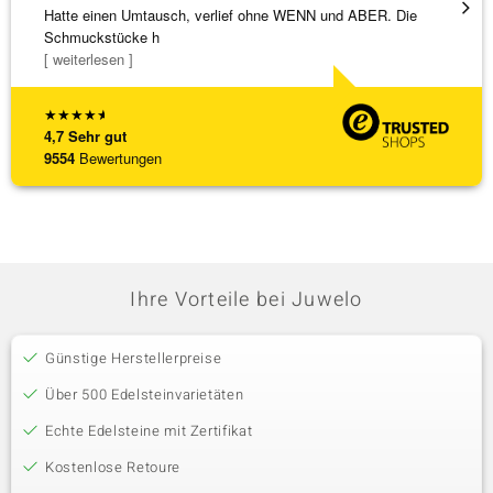
Hatte einen Umtausch, verlief ohne WENN und ABER. Die
Wunder
Schmuckstücke h
Steg is
[ weiterlesen ]
[ weite
★
★
★
★
★
4,7
Sehr gut
9554
Bewertungen
Ihre Vorteile bei Juwelo
Günstige Herstellerpreise
Über 500 Edelsteinvarietäten
Echte Edelsteine mit Zertifikat
Kostenlose Retoure