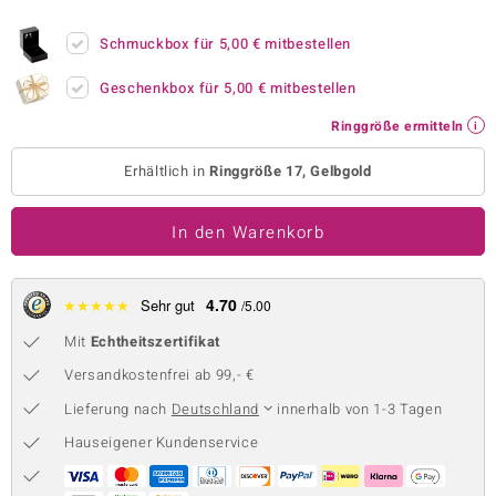
 JUWELO
Schmuckbox für
5,00 €
mitbestellen
remonti
Geschenkbox für
5,00 €
mitbestellen
uca
Ringgröße ermitteln
no Collection
Erhältlich in
Ringgröße 17, Gelbgold
ENTS BY DE MELO
In den Warenkorb
va
otenier
4.70
★
★
★
★
★
Sehr gut
/5.00
Mit
Echtheitszertifikat
 1894 Collection
Versandkostenfrei ab 99,- €
Lieferung nach
Deutschland
innerhalb von 1-3 Tagen
ana
Hauseigener Kundenservice