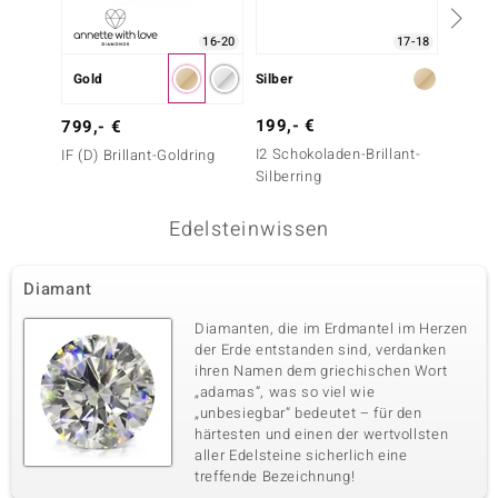
16-20
17-18
Gold
Silber
Gold
199,- €
1.699
799,- €
I2 Schokoladen-Brillant-
SI1 (G)
IF (D) Brillant-Goldring
Silberring
Edelsteinwissen
Diamant
Diamanten, die im Erdmantel im Herzen
der Erde entstanden sind, verdanken
ihren Namen dem griechischen Wort
„adamas“, was so viel wie
„unbesiegbar“ bedeutet – für den
härtesten und einen der wertvollsten
aller Edelsteine sicherlich eine
treffende Bezeichnung!