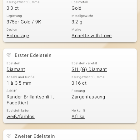
Karatgewicht Summe
Edelmetall
0,3 ct
Gold
Legierung
Metallgewicht
375er Gold / 9K
3,2 g
Design
Marke
Entourage
Annette with Love
Erster Edelstein
Edelstein
Edelsteinvarietät
Diamant
SI1 (G) Diamant
Anzahl und Größe
Karatgewicht Summe
1 à 3,5 mm
0,16 ct
Schliff
Fassung
Runder Brillantschliff,
Zargenfassung
Facettiert
Edelsteinfarbe
Herkunft
weiß/farblos
Afrika
Zweiter Edelstein