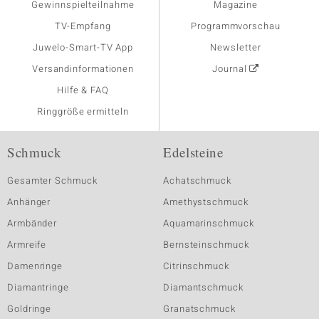
Gewinnspielteilnahme
Magazine
TV-Empfang
Programmvorschau
Juwelo-Smart-TV App
Newsletter
Versandinformationen
Journal
Hilfe & FAQ
Ringgröße ermitteln
Schmuck
Edelsteine
Gesamter Schmuck
Achatschmuck
Anhänger
Amethystschmuck
Armbänder
Aquamarinschmuck
Armreife
Bernsteinschmuck
Damenringe
Citrinschmuck
Diamantringe
Diamantschmuck
Goldringe
Granatschmuck