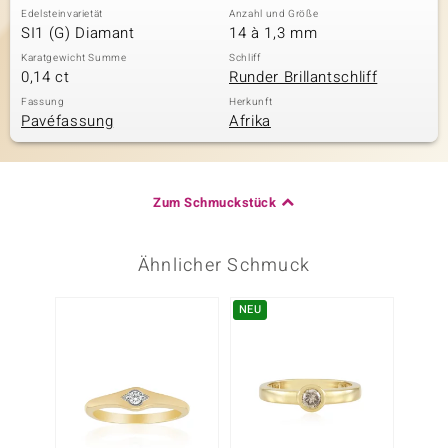
Edelsteinvarietät
Anzahl und Größe
SI1 (G) Diamant
14 à 1,3 mm
Karatgewicht Summe
Schliff
0,14 ct
Runder Brillantschliff
Fassung
Herkunft
Pavéfassung
Afrika
Zum Schmuckstück
Ähnlicher Schmuck
NEU
Nur n