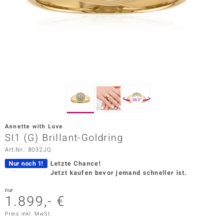
ors Edition
ana
Prince Designs
o
360°
Chic
Annette with Love
insell
SI1 (G) Brillant-Goldring
Art.Nr.: 8032JQ
n Vogue
Nur noch 1!
Letzte Chance!
 Show
Jetzt kaufen bevor jemand schneller ist.
o Paraíso
nur
1.899,- €
Classics
Preis inkl. MwSt.