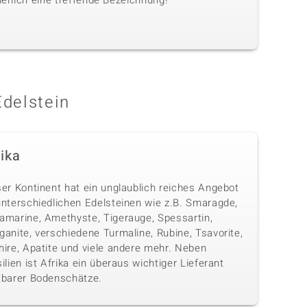
herlich eine treffende Bezeichnung!
Edelstein
rika
ser Kontinent hat ein unglaublich reiches Angebot
unterschiedlichen Edelsteinen wie z.B. Smaragde,
amarine, Amethyste, Tigerauge, Spessartin,
anite, verschiedene Turmaline, Rubine, Tsavorite,
hire, Apatite und viele andere mehr. Neben
ilien ist Afrika ein überaus wichtiger Lieferant
tbarer Bodenschätze.