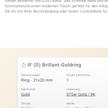
runden Brillanten von 0,053 Karat. Das schmale Band und di
Schmuckstück einen modernen Touch, perfekt für den Allta
Sie ihn mit Ihrer Berufskleidung oder einem Cocktailkleid f
IF (D) Brillant-Goldring
Abmessungen
Anzahl Edelsteine
Ring - 21x20 mm
1
Edelmetall
Legierung
Gold
375er Gold / 9K
Design
Marke