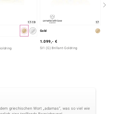
17-19
17
Gold
Gold
1.099,- €
1.999
SI1 (G) Brillant-Goldring
SI1 (G)
Goldring
dem griechischen Wort „adamas“, was so viel wie