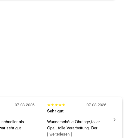
07.08.2026
★
★
★
★
★
07.08.2026
★
★
★
★
★
Sehr gut
Sehr gut
schneller als
Wunderschöne Ohrringe,toller
Hatte eine
war sehr gut
Opal, tolle Verarbeitung. Der
ohne WEN
Steg ist e
[ weiterlesen ]
Schmucks
[ weiterles