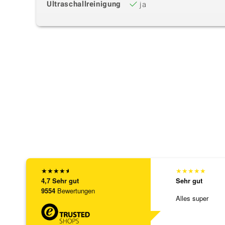
Ultraschallreinigung
ja
★
★
★
★
★
★
★
★
★
★
4,7
Sehr gut
Sehr gut
9554
Bewertungen
Alles super