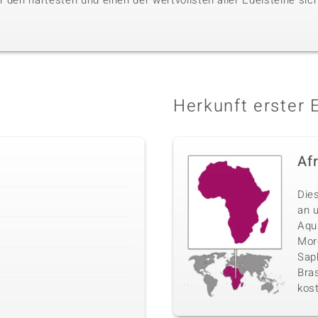
 den härtesten und einen der wertvollsten aller Edelsteine sic
Herkunft erster 
Af
Die
an 
Aqu
Morg
Sap
Bras
kos