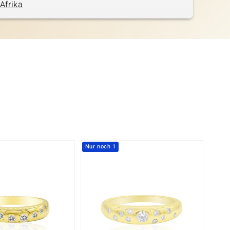
Afrika
Nur noch 1
Nur n