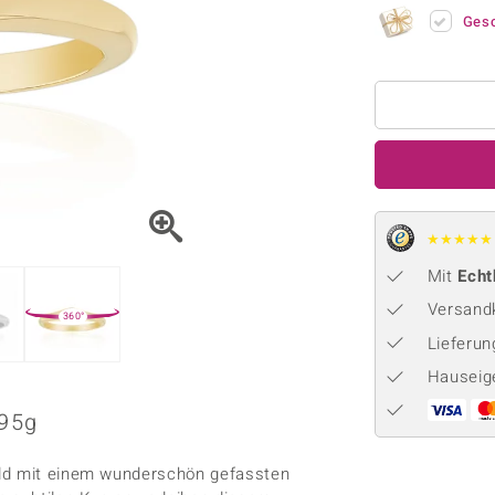
Onyx
Peridot
ns
♦ Silberhalsketten
TPC
Ges
Rhodolith
Spektro
k
♦ Silberohrringe
Trends & Classics
Türkis
Turmal
♦ Silberanhänger
Vitale Minerale
n
Platinschmuck
Blau
Grün
★
★
★
★
★
Mit
Echt
Versandk
360°
Lieferu
Hauseig
,95g
old mit einem wunderschön gefassten