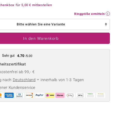
Perle
Ringgröße ermitteln
chenkbox für
5,00 €
mitbestellen
lith
Spinell
Ringgröße ermitteln
in
Zirkon
Bitte wählen Sie eine Variante
Gelb
In den Warenkorb
Sehr gut
4.70
/5.00
heitszertifikat
ostenfrei ab 99,- €
ng nach
Deutschland
innerhalb von 1-3 Tagen
ener Kundenservice