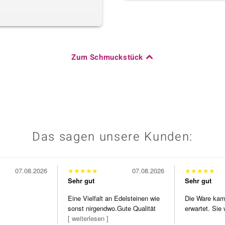
Zum Schmuckstück
Das sagen unsere Kunden:
07.08.2026
★
★
★
★
★
07.08.2026
★
★
★
★
★
Sehr gut
Sehr gut
Eine Vielfalt an Edelsteinen wie
Die Ware kam 
sonst nirgendwo.Gute Qualität
erwartet. Sie 
zu noc
[ weiterlesen ]
verpackt.