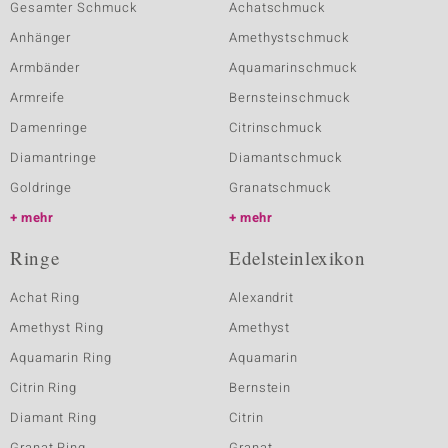
Gesamter Schmuck
Achatschmuck
Anhänger
Amethystschmuck
Armbänder
Aquamarinschmuck
Armreife
Bernsteinschmuck
Damenringe
Citrinschmuck
Diamantringe
Diamantschmuck
Goldringe
Granatschmuck
mehr
mehr
Ringe
Edelsteinlexikon
Achat Ring
Alexandrit
Amethyst Ring
Amethyst
Aquamarin Ring
Aquamarin
Citrin Ring
Bernstein
Diamant Ring
Citrin
Granat Ring
Granat