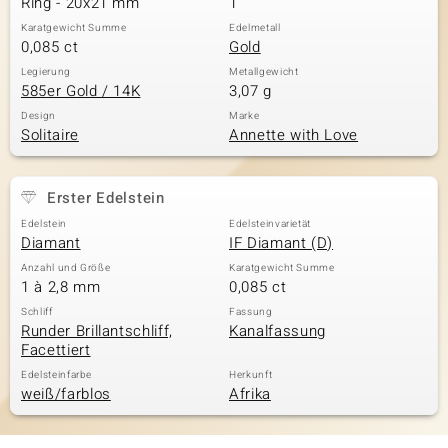
Ring - 20x21 mm
1
Karatgewicht Summe
Edelmetall
0,085 ct
Gold
& Classics
Legierung
Metallgewicht
585er Gold / 14K
3,07 g
Minerale
Design
Marke
Solitaire
Annette with Love
Erster Edelstein
Edelstein
Edelsteinvarietät
Diamant
IF Diamant (D)
Anzahl und Größe
Karatgewicht Summe
1 à 2,8 mm
0,085 ct
Schliff
Fassung
Runder Brillantschliff,
Kanalfassung
Facettiert
Edelsteinfarbe
Herkunft
weiß/farblos
Afrika