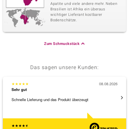
Apatite und viele andere mehr. Neben
Brasilien ist Afrika ein überaus
wichtiger Lieferant kostbarer
Bodenschätze.
Zum Schmuckstück
Das sagen unsere Kunden:
★
★
★
★
★
08.08.2026
★
★
★
Sehr gut
Sehr g
Schnelle Lieferung und das Produkt überzeugt
Immer 
★
★
★
★
★