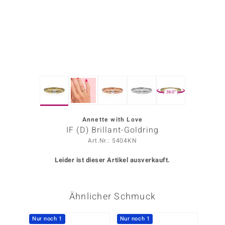
ors Edition
ana
Prince Designs
360°
o
Chic
Annette with Love
IF (D) Brillant-Goldring
insell
Art.Nr.: 5404KN
n Vogue
Leider ist dieser Artikel ausverkauft.
 Show
Ähnlicher Schmuck
o Paraíso
Classics
Nur noch 1
Nur noch 1
Nur n