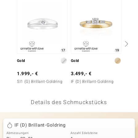
 JUWELO
remonti
uca
no Collection
17
19
ENTS BY DE MELO
Gold
Gold
Gold
va
1.999,- €
3.499,- €
1.999
SI1 (G) Brillant-Goldring
IF (D) Brillant-Goldring
SI1 (G)
otenier
 1894 Collection
Details des Schmuckstücks
ana
IF (D) Brillant-Goldring
Abmessungen
Anzahl Edelsteine