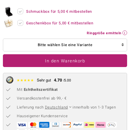
 JUWELO
Schmuckbox für
5,00 €
mitbestellen
remonti
Geschenkbox für
5,00 €
mitbestellen
uca
Ringgröße ermitteln
no Collection
Bitte wählen Sie eine Variante
ENTS BY DE MELO
In den Warenkorb
va
otenier
4.70
★
★
★
★
★
Sehr gut
/5.00
Mit
Echtheitszertifikat
 1894 Collection
Versandkostenfrei ab 99,- €
Lieferung nach
Deutschland
innerhalb von 1-3 Tagen
ana
Hauseigener Kundenservice