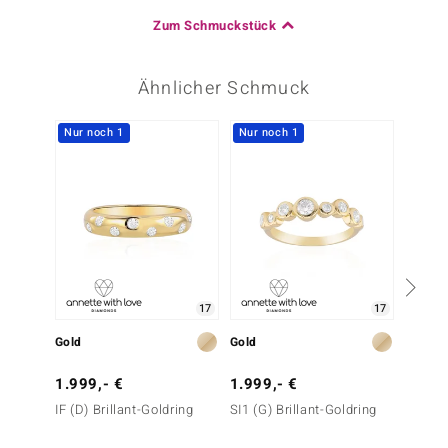
Zum Schmuckstück
Ähnlicher Schmuck
Nur noch 1
Nur noch 1
Nur n
17
17
Gold
Gold
Gold
1.999,- €
1.999,- €
1.199
IF (D) Brillant-Goldring
SI1 (G) Brillant-Goldring
SI1 (G)