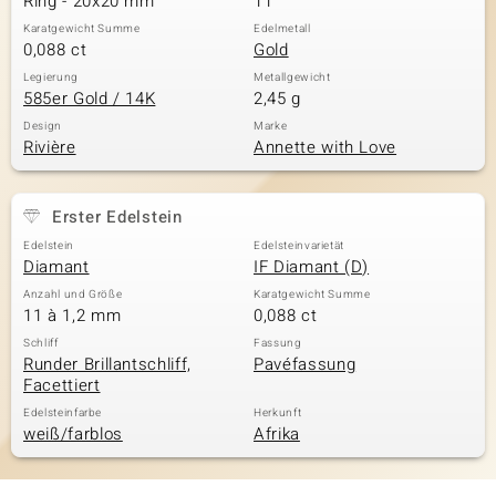
Ring - 20x20 mm
11
Karatgewicht Summe
Edelmetall
0,088 ct
Gold
Legierung
Metallgewicht
585er Gold / 14K
2,45 g
Design
Marke
Rivière
Annette with Love
Erster Edelstein
Edelstein
Edelsteinvarietät
Diamant
IF Diamant (D)
Anzahl und Größe
Karatgewicht Summe
11 à 1,2 mm
0,088 ct
Schliff
Fassung
Runder Brillantschliff,
Pavéfassung
Facettiert
Edelsteinfarbe
Herkunft
weiß/farblos
Afrika