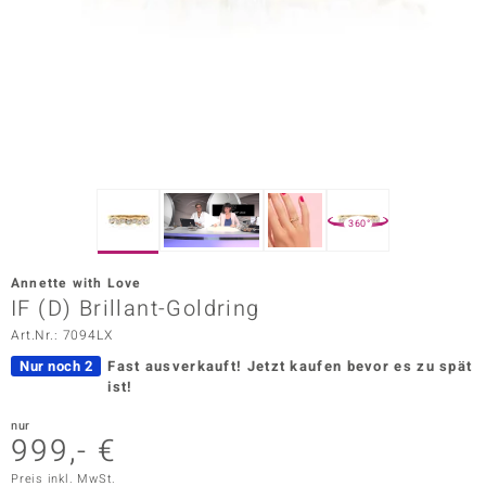
ors Edition
ana
Prince Designs
o
360°
Chic
Annette with Love
insell
IF (D) Brillant-Goldring
Art.Nr.: 7094LX
n Vogue
Nur noch 2
Fast ausverkauft!
Jetzt kaufen bevor es zu spät
 Show
ist!
o Paraíso
nur
999,- €
Classics
Preis inkl. MwSt.