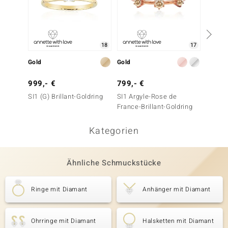
18
17
Gold
Gold
Gold
999,- €
799,- €
1.199
SI1 (G) Brillant-Goldring
SI1 Argyle-Rose de
SI1 (G)
France-Brillant-Goldring
Kategorien
Ähnliche Schmuckstücke
Ringe mit Diamant
Anhänger mit Diamant
Ohrringe mit Diamant
Halsketten mit Diamant