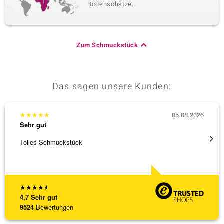
Bodenschätze.
Zum Schmuckstück
Das sagen unsere Kunden:
★
★
★
★
★
05.08.2026
★
★
★
Sehr gut
Sehr g
Tolles Schmuckstück
Schnel
★
★
★
★
★
4,7
Sehr gut
9524
Bewertungen