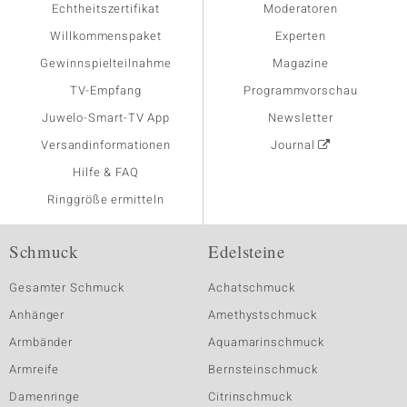
Echtheitszertifikat
Moderatoren
Willkommenspaket
Experten
Gewinnspielteilnahme
Magazine
TV-Empfang
Programmvorschau
Juwelo-Smart-TV App
Newsletter
Versandinformationen
Journal
Hilfe & FAQ
Ringgröße ermitteln
Schmuck
Edelsteine
Gesamter Schmuck
Achatschmuck
Anhänger
Amethystschmuck
Armbänder
Aquamarinschmuck
Armreife
Bernsteinschmuck
Damenringe
Citrinschmuck