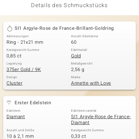
Details des Schmuckstücks
SI1 Argyle-Rose de France-Brillant-Goldring
Abmessungen
Anzahl Edelsteine
Ring - 21x21 mm
60
Karatgewicht Summe
Edelmetall
0,85 ct
Gold
Legierung
Metallgewicht
375er Gold / 9K
2,56 g
Design
Marke
Cluster
Annette with Love
Erster Edelstein
Edelstein
Edelsteinvarietät
Diamant
SI1 Argyle-Rose de France-
Diamant
Anzahl und Größe
Karatgewicht Summe
10 à 2,1 mm
0,33 ct