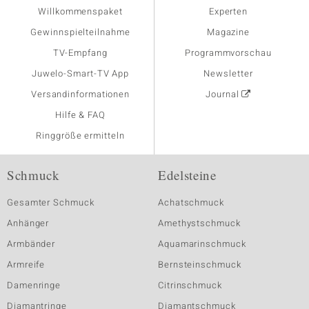
Willkommenspaket
Experten
Gewinnspielteilnahme
Magazine
TV-Empfang
Programmvorschau
Juwelo-Smart-TV App
Newsletter
Versandinformationen
Journal
Hilfe & FAQ
Ringgröße ermitteln
Schmuck
Edelsteine
Gesamter Schmuck
Achatschmuck
Anhänger
Amethystschmuck
Armbänder
Aquamarinschmuck
Armreife
Bernsteinschmuck
Damenringe
Citrinschmuck
Diamantringe
Diamantschmuck