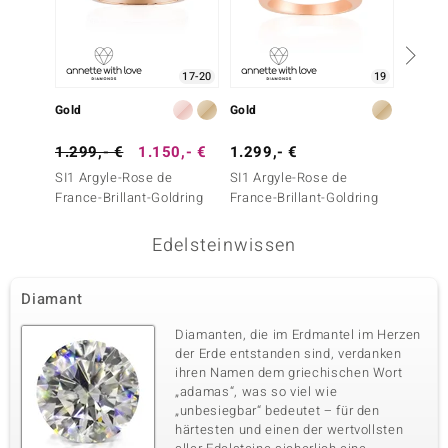
Karatgewicht Summe
Schliff
0,24 ct
Runder Brillantschliff
Fassung
Herkunft
17-20
19
Pavéfassung
Australien
Gold
Gold
Gold
1.299,- €
1.150,- €
1.299,- €
999,-
SI1 Argyle-Rose de
SI1 Argyle-Rose de
SI1 Ar
France-Brillant-Goldring
France-Brillant-Goldring
France-
Edelsteinwissen
Diamant
Diamanten, die im Erdmantel im Herzen
der Erde entstanden sind, verdanken
ihren Namen dem griechischen Wort
„adamas“, was so viel wie
„unbesiegbar“ bedeutet – für den
härtesten und einen der wertvollsten