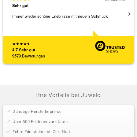
Sehr gut
Sehr g
Immer wieder schöne Erlebnisse mit neuem Schmuck
Schnel
★
★
★
★
★
4,7
Sehr gut
9579
Bewertungen
Ihre Vorteile bei Juwelo
Günstige Herstellerpreise
Über 500 Edelsteinvarietäten
Echte Edelsteine mit Zertifikat