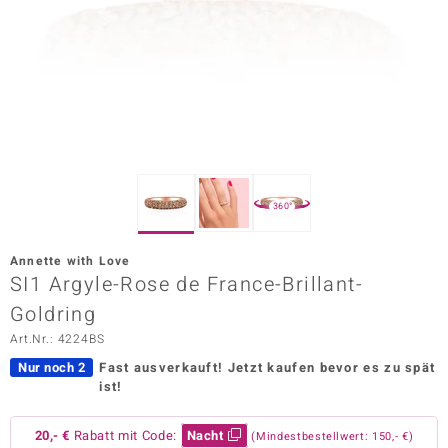
ors Edition
ana
Prince Designs
o
360°
Chic
Annette with Love
insell
SI1 Argyle-Rose de France-Brillant-
Goldring
n Vogue
Art.Nr.: 4224BS
 Show
Nur noch 2
Fast ausverkauft!
Jetzt kaufen bevor es zu spät
ist!
o Paraíso
Classics
20,- €
Rabatt mit Code:
Nacht
(Mindestbestellwert: 150,- €)