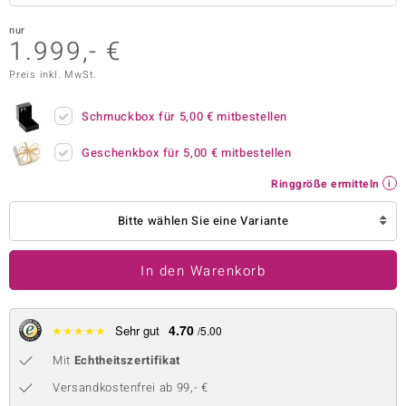
 JUWELO
nur
1.999,- €
remonti
Preis inkl. MwSt.
uca
Schmuckbox für
5,00 €
mitbestellen
no Collection
Geschenkbox für
5,00 €
mitbestellen
ENTS BY DE MELO
Ringgröße ermitteln
va
Bitte wählen Sie eine Variante
otenier
In den Warenkorb
 1894 Collection
4.70
★
★
★
★
★
Sehr gut
/5.00
ana
Mit
Echtheitszertifikat
Versandkostenfrei ab 99,- €