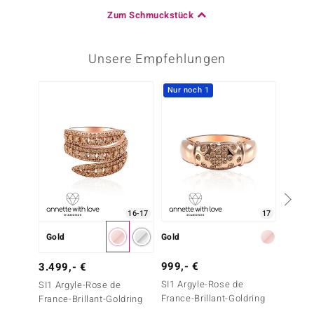
Zum Schmuckstück
Unsere Empfehlungen
Nur noch 1
16-17
17
Gold
Gold
Gold
999,- €
999,-
3.499,- €
SI1 Argyle-Rose de
SI1 (G)
SI1 Argyle-Rose de
France-Brillant-Goldring
France-Brillant-Goldring