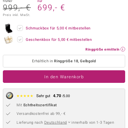
früher
nur
999,- €
699,- €
 JUWELO
Preis inkl. MwSt.
remonti
Schmuckbox für
5,00 €
mitbestellen
uca
Geschenkbox für
5,00 €
mitbestellen
no Collection
Ringgröße ermitteln
ENTS BY DE MELO
Erhältlich in
Ringgröße 18, Gelbgold
va
In den Warenkorb
otenier
 1894 Collection
4.70
★
★
★
★
★
Sehr gut
/5.00
Mit
Echtheitszertifikat
ana
Versandkostenfrei ab 99,- €
Lieferung nach
Deutschland
innerhalb von 1-3 Tagen