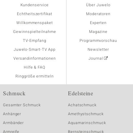
Kundenservice
Über Juwelo
Echtheitszertifikat
Moderatoren
Willkommenspaket
Experten
Gewinnspielteilnahme
Magazine
TV-Empfang
Programmvorschau
Juwelo-Smart-TV App
Newsletter
Versandinformationen
Journal
Hilfe & FAQ
Ringgröße ermitteln
Schmuck
Edelsteine
Gesamter Schmuck
Achatschmuck
Anhänger
Amethystschmuck
Armbänder
Aquamarinschmuck
Armreife
Bernsteinschmuck