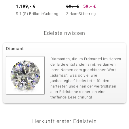
1.199,- €
69,- €
59,- €
2.499
SI1 (G) Brillant-Goldring
Zirkon-Silberring
SI1 (G)
Edelsteinwissen
Diamant
Diamanten, die im Erdmantel im Herzen
der Erde entstanden sind, verdanken
ihren Namen dem griechischen Wort
„adamas“, was so viel wie
„unbesiegbar“ bedeutet – für den
härtesten und einen der wertvollsten
aller Edelsteine sicherlich eine
treffende Bezeichnung!
Herkunft erster Edelstein