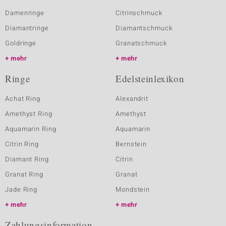
Damenringe
Citrinschmuck
Diamantringe
Diamantschmuck
Goldringe
Granatschmuck
mehr
mehr
Ringe
Edelsteinlexikon
Achat Ring
Alexandrit
Amethyst Ring
Amethyst
Aquamarin Ring
Aquamarin
Citrin Ring
Bernstein
Diamant Ring
Citrin
Granat Ring
Granat
Jade Ring
Mondstein
mehr
mehr
Zahlungsinformation