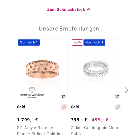
Zum Schmuckstück
Unsere Empfehlungen
Nur noch 1
-38%
Nur noch 1
Nur n
17
17
Gold
Gold
Gold
1.799,- €
799,- €
499,- €
999,-
SI1 Argyle-Rose de
Zirkon-Goldring (de Melo
SI1 (G)
France-Brillant-Goldring
Gold)