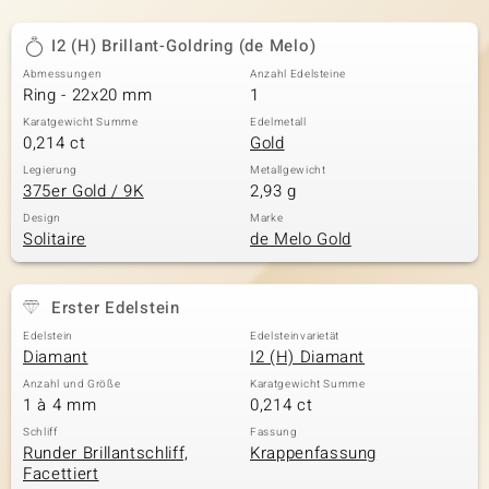
I2 (H) Brillant-Goldring (de Melo)
Abmessungen
Anzahl Edelsteine
Ring - 22x20 mm
1
Karatgewicht Summe
Edelmetall
0,214 ct
Gold
Legierung
Metallgewicht
375er Gold / 9K
2,93 g
Design
Marke
Solitaire
de Melo Gold
Erster Edelstein
Edelstein
Edelsteinvarietät
Diamant
I2 (H) Diamant
Anzahl und Größe
Karatgewicht Summe
1 à 4 mm
0,214 ct
Schliff
Fassung
Runder Brillantschliff,
Krappenfassung
Facettiert