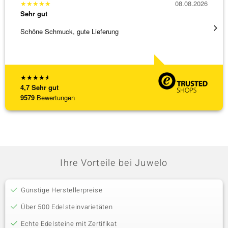
★
★
★
★
★
08.08.2026
★
★
★
Sehr gut
Sehr g
Schöne Schmuck, gute Lieferung
Immer 
★
★
★
★
★
4,7
Sehr gut
9579
Bewertungen
Ihre Vorteile bei Juwelo
Günstige Herstellerpreise
Über 500 Edelsteinvarietäten
Echte Edelsteine mit Zertifikat