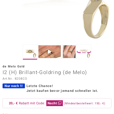
ors Edition
ana
Prince Designs
o
360°
Chic
de Melo Gold
insell
I2 (H) Brillant-Goldring (de Melo)
Art.Nr.: 8208CO
n Vogue
Nur noch 1!
Letzte Chance!
 Show
Jetzt kaufen bevor jemand schneller ist.
o Paraíso
20,- €
Rabatt mit Code:
Nacht
(Mindestbestellwert: 150,- €)
Classics