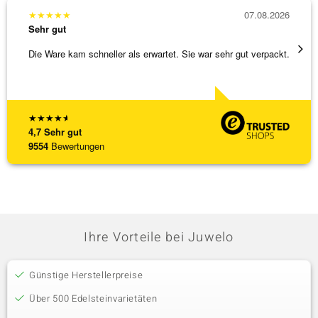
★
★
★
★
★
07.08.2026
★
★
★
Sehr gut
Sehr g
Die Ware kam schneller als erwartet. Sie war sehr gut verpackt.
Eine V
zu noc
[ weite
★
★
★
★
★
4,7
Sehr gut
9554
Bewertungen
Ihre Vorteile bei Juwelo
Günstige Herstellerpreise
Über 500 Edelsteinvarietäten