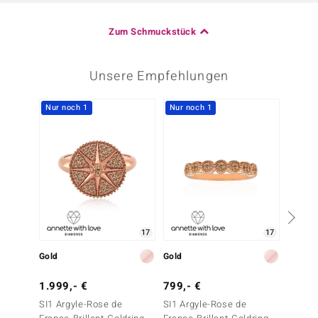
Zum Schmuckstück
Unsere Empfehlungen
Nur noch 1
Nur noch 1
Nur n
17
17
Gold
Gold
Gold
1.999,- €
799,- €
999,-
SI1 Argyle-Rose de
SI1 Argyle-Rose de
SI1 (G)