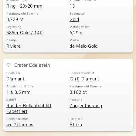
Abmessungen
Anzahl Edelsteine
Ring - 20x20 mm
13
Karatgewicht Summe
Edelmetall
0,729 ct
Gold
Legierung
Metallgewicht
585er Gold / 14K
6,29 g
Design
Marke
Rivière
de Melo Gold
Erster Edelstein
Edelstein
Edelsteinvarietät
Diamant
I2 (I) Diamant
Anzahl und Größe
Karatgewicht Summe
1 à 3,5 mm
0,162 ct
Schliff
Fassung
Runder Brillantschliff,
Zargenfassung
Facettiert
Edelsteinfarbe
Herkunft
weiß/farblos
Afrika