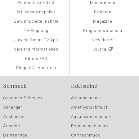
Echtheitszertifikat
Moderatoren
Willkommenspaket
Experten
Gewinnspielteilnahme
Magazine
TV-Empfang
Programmvorschau
Juwelo-Smart-TV App
Newsletter
Versandinformationen
Journal
Hilfe & FAQ
Ringgröße ermitteln
Schmuck
Edelsteine
Gesamter Schmuck
Achatschmuck
Anhänger
Amethystschmuck
Armbänder
Aquamarinschmuck
Armreife
Bernsteinschmuck
Damenringe
Citrinschmuck