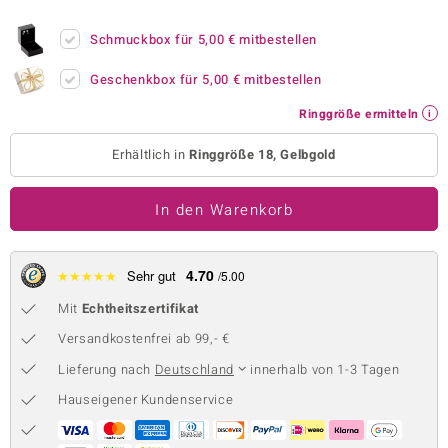
 JUWELO
Schmuckbox für
5,00 €
mitbestellen
remonti
Geschenkbox für
5,00 €
mitbestellen
uca
Ringgröße ermitteln
no Collection
Erhältlich in
Ringgröße 18, Gelbgold
ENTS BY DE MELO
In den Warenkorb
va
otenier
4.70
★
★
★
★
★
Sehr gut
/5.00
Mit
Echtheitszertifikat
 1894 Collection
Versandkostenfrei ab 99,- €
Lieferung nach
Deutschland
innerhalb von 1-3 Tagen
ana
Hauseigener Kundenservice