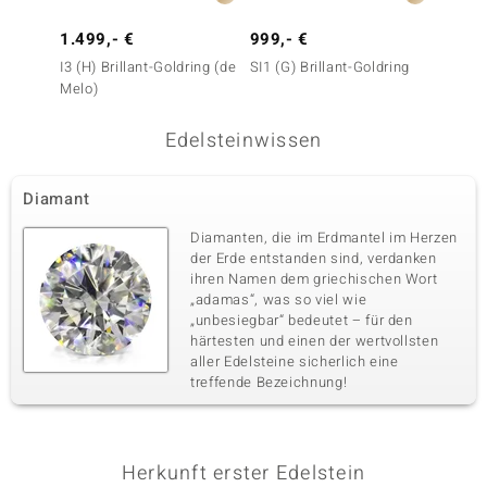
I2 (I) Diamant
6 à 1,8 mm
1.499,- €
999,- €
1.999
Karatgewicht Summe
Schliff
0,135 ct
Runder Brillantschliff
I3 (H) Brillant-Goldring (de
SI1 (G) Brillant-Goldring
SI1 (G)
Melo)
Fassung
Herkunft
Zargenfassung
Afrika
Edelsteinwissen
Diamant
Diamanten, die im Erdmantel im Herzen
der Erde entstanden sind, verdanken
ihren Namen dem griechischen Wort
„adamas“, was so viel wie
„unbesiegbar“ bedeutet – für den
härtesten und einen der wertvollsten
aller Edelsteine sicherlich eine
treffende Bezeichnung!
Herkunft erster Edelstein