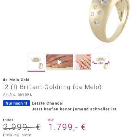
ors Edition
ana
Prince Designs
o
360°
Chic
de Melo Gold
insell
I2 (I) Brillant-Goldring (de Melo)
Art.Nr.: 6696RL
n Vogue
Nur noch 1!
Letzte Chance!
 Show
Jetzt kaufen bevor jemand schneller ist.
o Paraíso
früher
nur
2.999,- €
1.799,- €
Classics
Preis inkl. MwSt.