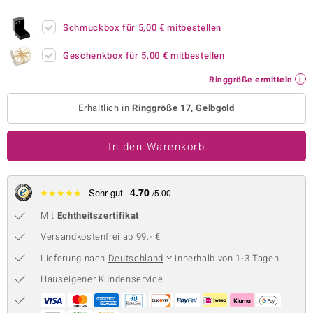
 JUWELO
Schmuckbox für
5,00 €
mitbestellen
remonti
Geschenkbox für
5,00 €
mitbestellen
uca
Ringgröße ermitteln
no Collection
Erhältlich in
Ringgröße 17, Gelbgold
ENTS BY DE MELO
In den Warenkorb
va
otenier
4.70
★
★
★
★
★
Sehr gut
/5.00
Mit
Echtheitszertifikat
 1894 Collection
Versandkostenfrei ab 99,- €
Lieferung nach
Deutschland
innerhalb von 1-3 Tagen
ana
Hauseigener Kundenservice