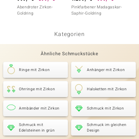
Abendroter Zirkon-
Pinkfarbener Madagaskar-
AAA-Ta
Goldring
Saphir-Goldring
(de Me
Kategorien
Ähnliche Schmuckstücke
Ringe mit Zirkon
Anhänger mit Zirkon
Ohrringe mit Zirkon
Halsketten mit Zirkon
Armbänder mit Zirkon
Schmuck mit Zirkon
Schmuck mit
Schmuck im gleichen
Edelsteinen in grün
Design