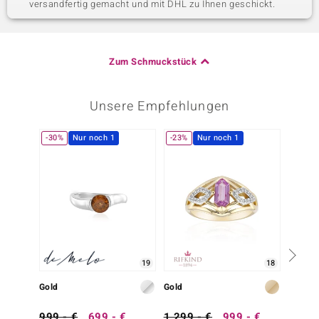
versandfertig gemacht und mit DHL zu Ihnen geschickt.
Zum Schmuckstück
Unsere Empfehlungen
-30%
Nur noch 1
-23%
Nur noch 1
Nur n
19
18
Gold
Gold
Gold
999,- €
699,- €
1.299,- €
999,- €
1.299