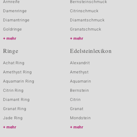
Armreife
Bernsteinschmuck
Damenringe
Citrinschmuck
Diamantringe
Diamantschmuck
Goldringe
Granatschmuck
mehr
mehr
Ringe
Edelsteinlexikon
Achat Ring
Alexandrit
Amethyst Ring
Amethyst
Aquamarin Ring
Aquamarin
Citrin Ring
Bernstein
Diamant Ring
Citrin
Granat Ring
Granat
Jade Ring
Mondstein
mehr
mehr