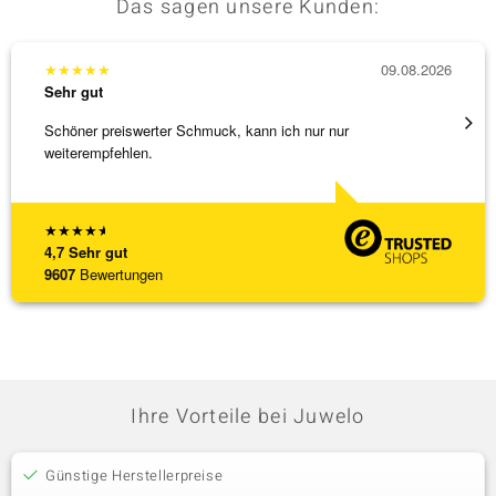
Das sagen unsere Kunden:
★
★
★
★
★
09.08.2026
★
★
★
Sehr gut
Sehr g
Schöner preiswerter Schmuck, kann ich nur nur
3 x Wa
weiterempfehlen.
falsch
[ weite
★
★
★
★
★
4,7
Sehr gut
9607
Bewertungen
Ihre Vorteile bei Juwelo
Günstige Herstellerpreise