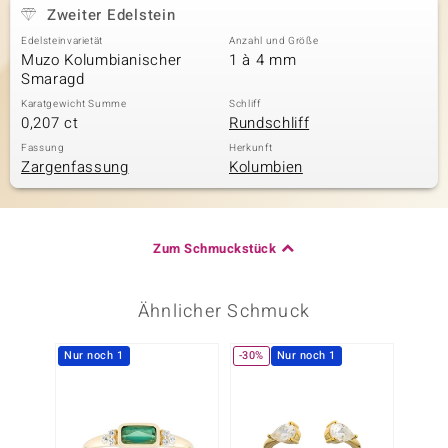
Zweiter Edelstein
Edelsteinvarietät
Anzahl und Größe
Muzo Kolumbianischer
1 à 4 mm
Smaragd
Karatgewicht Summe
Schliff
0,207 ct
Rundschliff
Fassung
Herkunft
Zargenfassung
Kolumbien
Zum Schmuckstück
Ähnlicher Schmuck
Nur noch 1
-30%
Nur noch 1