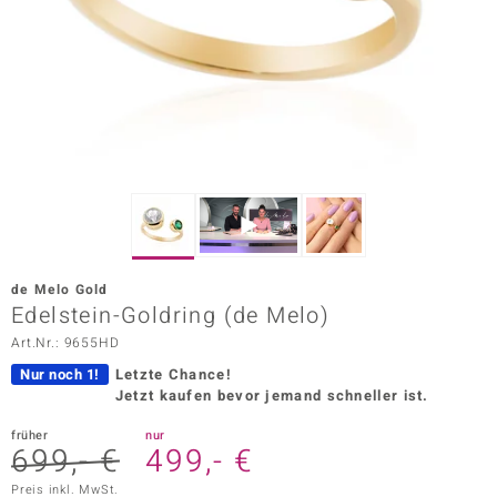
ors Edition
ana
Prince Designs
o
Chic
de Melo Gold
insell
Edelstein-Goldring (de Melo)
Art.Nr.: 9655HD
n Vogue
Nur noch 1!
Letzte Chance!
 Show
Jetzt kaufen bevor jemand schneller ist.
o Paraíso
früher
nur
699,- €
499,- €
Classics
Preis inkl. MwSt.