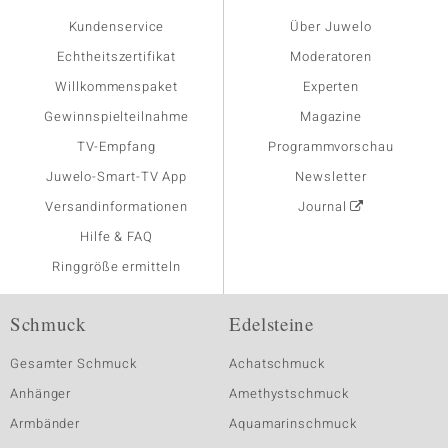
Kundenservice
Über Juwelo
Echtheitszertifikat
Moderatoren
Willkommenspaket
Experten
Gewinnspielteilnahme
Magazine
TV-Empfang
Programmvorschau
Juwelo-Smart-TV App
Newsletter
Versandinformationen
Journal
Hilfe & FAQ
Ringgröße ermitteln
Schmuck
Edelsteine
Gesamter Schmuck
Achatschmuck
Anhänger
Amethystschmuck
Armbänder
Aquamarinschmuck