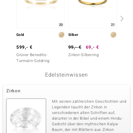
20
21
Gold
Silber
Silber
599,- €
99,- €
69,- €
249,-
Grüner Benedito-
Zirkon-Silberring
Lemshu
Turmalin-Goldring
Silberr
Edelsteinwissen
Zirkon
Mit seinen zahlreichen Geschichten und
Legenden taucht der Zirkon in
verschiedenen alten Schriften auf,
darunter in der Bibel und einem Hindu-
Gedicht über den mythischen Kalpa-
Baum, der mit Blättern aus Zirkon