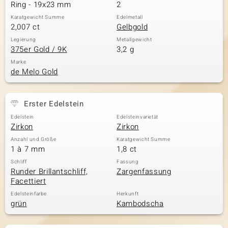
Ring - 19x23 mm
2
Karatgewicht Summe
Edelmetall
2,007 ct
Gelbgold
Legierung
Metallgewicht
375er Gold / 9K
3,2 g
Marke
de Melo Gold
Erster Edelstein
Edelstein
Edelsteinvarietät
Zirkon
Zirkon
Anzahl und Größe
Karatgewicht Summe
1 à 7 mm
1,8 ct
Schliff
Fassung
Runder Brillantschliff,
Zargenfassung
Facettiert
Edelsteinfarbe
Herkunft
grün
Kambodscha