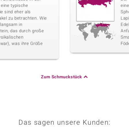
 eine typische
eine
e sind eher als
Sphe
kel zu betrachten. Wie
Lap
langsam in
Ede
ein, das durch große
Anf
sikalischen
Sma
war), was ihre Größe
Föd
Zum Schmuckstück
Das sagen unsere Kunden: