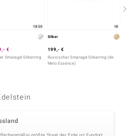
18-20
18
Silber
Silber
,- €
199,- €
249,-
er Smaragd-Silberring
Russischer Smaragd-Silberring (de
Kolumb
Melo Essence)
Edelstein
ssland
 flächenmäßig größte Staat der Erde ist Fundort