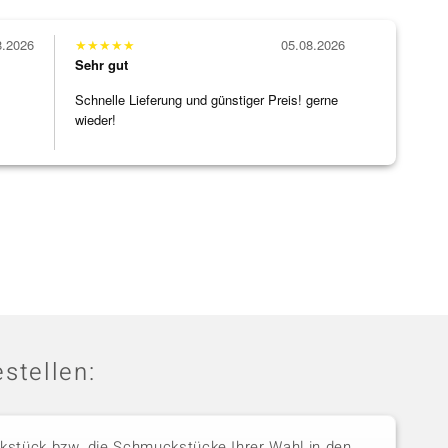
8.2026
★
★
★
★
★
05.08.2026
Sehr gut
Schnelle Lieferung und günstiger Preis! gerne
wieder!
stellen:
stück bzw. die Schmuckstücke Ihrer Wahl in den