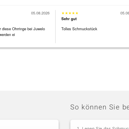
05.08.2026
★
★
★
★
★
05.0
Sehr gut
r diese Ohrringe bei Juwelo
Tolles Schmuckstück
werden ei
So können Sie be
Legen Sie das Schmuck