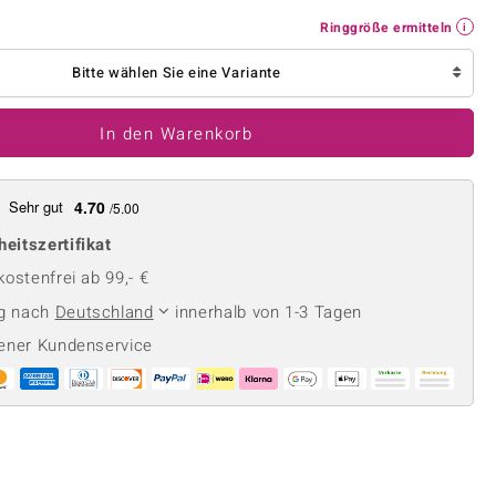
Perle
Ringgröße ermitteln
Ringgröße ermitteln
lith
Spinell
in
Zirkon
Bitte wählen Sie eine Variante
In den Warenkorb
Gelb
Sehr gut
4.70
/5.00
heitszertifikat
ostenfrei ab 99,- €
ng nach
Deutschland
innerhalb von 1-3 Tagen
ener Kundenservice