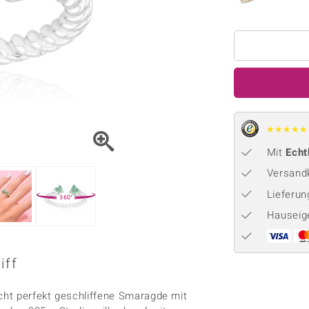
Onyx
Peridot
ns
♦ Silberhalsketten
TPC
Rhodolith
Spektro
k
♦ Silberohrringe
Trends & Classics
Türkis
Turmal
♦ Silberanhänger
Vitale Minerale
n
Platinschmuck
Blau
Grün
★
★
★
★
★
Mit
Echt
Versandk
Lieferu
360°
Hauseig
iff
acht perfekt geschliffene Smaragde mit