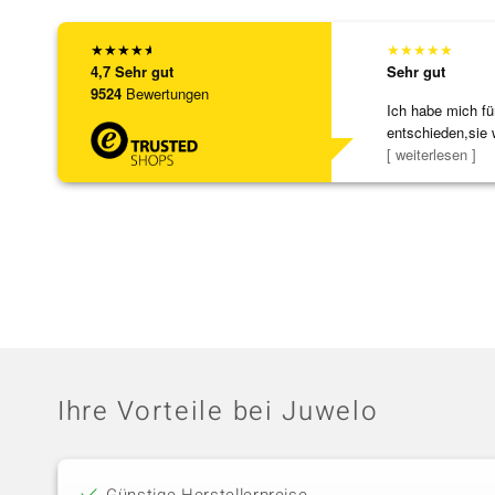
★
★
★
★
★
★
★
★
★
★
4,7
Sehr gut
Sehr gut
9524
Bewertungen
Ich habe mich fü
entschieden,sie 
[ weiterlesen ]
Ihre Vorteile bei Juwelo