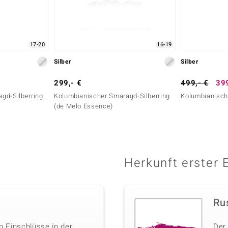
17-20
16-19
Silber
Silber
299,- €
499,- €
399
gd-Silberring
Kolumbianischer Smaragd-Silberring
Kolumbianisch
(de Melo Essence)
Herkunft erster 
Ru
n Einschlüsse in der
Der