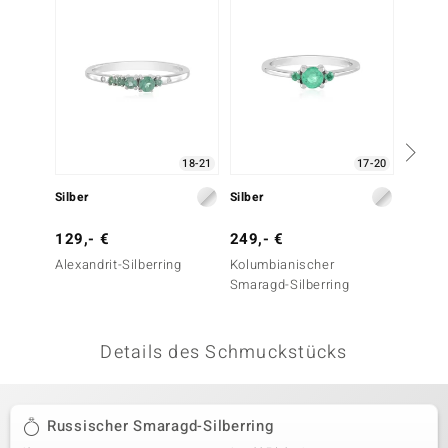
 JUWELO
remonti
uca
no Collection
18-21
17-20
ENTS BY DE MELO
Silber
Silber
Silber
va
129,- €
249,- €
199,-
Alexandrit-Silberring
Kolumbianischer
Socoto
otenier
Smaragd-Silberring
Silberr
 1894 Collection
Details des Schmuckstücks
ana
Russischer Smaragd-Silberring