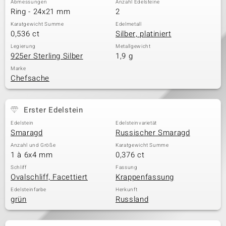
Abmessungen
Anzahl Edelsteine
Ring - 24x21 mm
2
Karatgewicht Summe
Edelmetall
0,536 ct
Silber, platiniert
& Classics
Legierung
Metallgewicht
925er Sterling Silber
1,9 g
Minerale
Marke
Chefsache
Erster Edelstein
Edelstein
Edelsteinvarietät
Smaragd
Russischer Smaragd
Anzahl und Größe
Karatgewicht Summe
1 à 6x4 mm
0,376 ct
Schliff
Fassung
Ovalschliff, Facettiert
Krappenfassung
Edelsteinfarbe
Herkunft
grün
Russland