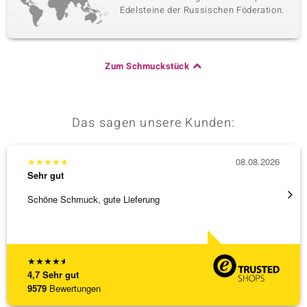
Edelsteine der Russischen Föderation.
Zum Schmuckstück
Das sagen unsere Kunden:
★
★
★
★
★
08.08.2026
★
★
★
Sehr gut
Sehr g
Schöne Schmuck, gute Lieferung
Immer 
★
★
★
★
★
4,7
Sehr gut
9579
Bewertungen