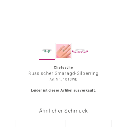
ors Edition
ana
Prince Designs
360°
o
Chic
Chefsache
Russischer Smaragd-Silberring
insell
Art.Nr.: 1013WE
n Vogue
Leider ist dieser Artikel ausverkauft.
 Show
Ähnlicher Schmuck
o Paraíso
Classics
-10%