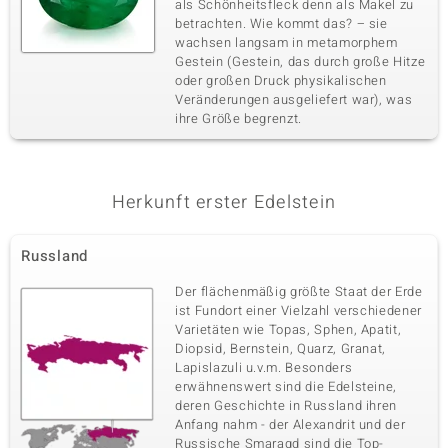
als Schönheitsfleck denn als Makel zu
betrachten. Wie kommt das? – sie
wachsen langsam in metamorphem
Gestein (Gestein, das durch große Hitze
oder großen Druck physikalischen
Veränderungen ausgeliefert war), was
ihre Größe begrenzt.
Herkunft erster Edelstein
Russland
Der flächenmäßig größte Staat der Erde
ist Fundort einer Vielzahl verschiedener
Varietäten wie Topas, Sphen, Apatit,
Diopsid, Bernstein, Quarz, Granat,
Lapislazuli u.v.m. Besonders
erwähnenswert sind die Edelsteine,
deren Geschichte in Russland ihren
Anfang nahm - der Alexandrit und der
Russische Smaragd sind die Top-