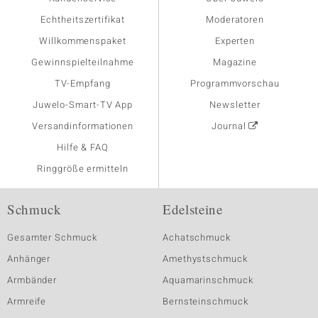
Echtheitszertifikat
Moderatoren
Willkommenspaket
Experten
Gewinnspielteilnahme
Magazine
TV-Empfang
Programmvorschau
Juwelo-Smart-TV App
Newsletter
Versandinformationen
Journal
Hilfe & FAQ
Ringgröße ermitteln
Schmuck
Edelsteine
Gesamter Schmuck
Achatschmuck
Anhänger
Amethystschmuck
Armbänder
Aquamarinschmuck
Armreife
Bernsteinschmuck