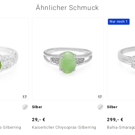
Ähnlicher Schmuck
Nur noch 1
17
17
Silber
Silber
29,- €
299,- €
s-Silberring
Kaiserlicher Chrysopras-Silberring
Bahia-Smaragd