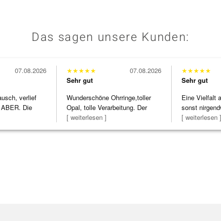
Das sagen unsere Kunden:
07.08.2026
★
★
★
★
★
07.08.2026
★
★
★
★
★
Sehr gut
Sehr gut
usch, verlief
Wunderschöne Ohrringe,toller
Eine Vielfalt
 ABER. Die
Opal, tolle Verarbeitung. Der
sonst nirgend
h
Steg ist e
[ weiterlesen ]
zu noc
[ weiterlesen 