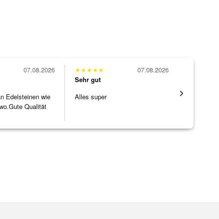
07.08.2026
★
★
★
★
★
07.08.2026
★
★
★
★
★
Sehr gut
Sehr gut
 an Edelsteinen wie
Alles super
Die Ware k
wo.Gute Qualität
erwartet. 
]
verpackt.