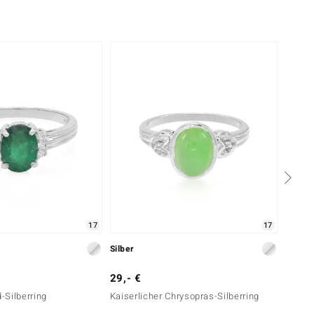
-25%
17
17
Silber
Silber
29,- €
399,-
-Silberring
Kaiserlicher Chrysopras-Silberring
Bahia-