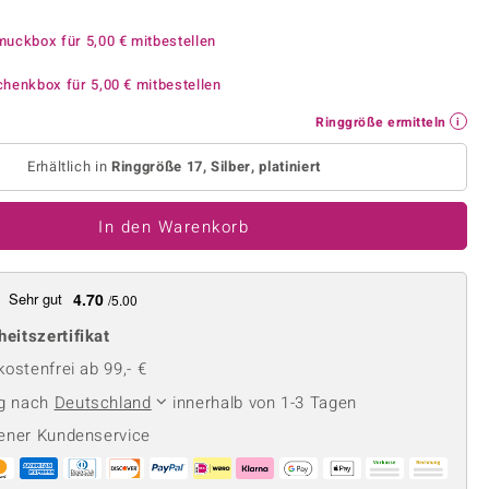
Perle
Ringgröße ermitteln
lith
Spinell
muckbox für
5,00 €
mitbestellen
in
Zirkon
chenkbox für
5,00 €
mitbestellen
Ringgröße ermitteln
Gelb
Erhältlich in
Ringgröße 17, Silber, platiniert
In den Warenkorb
Sehr gut
4.70
/5.00
heitszertifikat
ostenfrei ab 99,- €
ng nach
Deutschland
innerhalb von 1-3 Tagen
ener Kundenservice