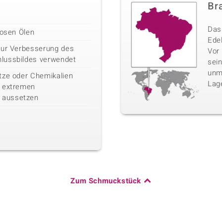
Bra
Das 
losen Ölen
Edel
zur Verbesserung des
Vor
lussbildes verwendet
sei
unm
tze oder Chemikalien
Lag
n extremen
 aussetzen
Zum Schmuckstück