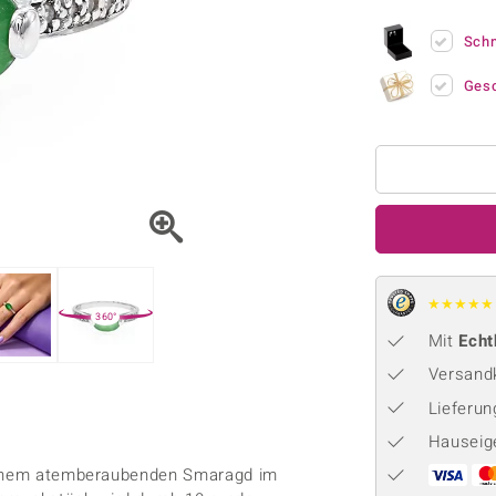
Onyx
Peridot
ns
♦ Silberhalsketten
TPC
Rhodolith
Spektro
Sch
k
♦ Silberohrringe
Trends & Classics
Türkis
Turmal
♦ Silberanhänger
Vitale Minerale
Ges
n
Platinschmuck
Blau
Grün
★
★
★
★
★
360°
Mit
Echt
Versandk
Lieferu
Hauseig
 einem atemberaubenden Smaragd im