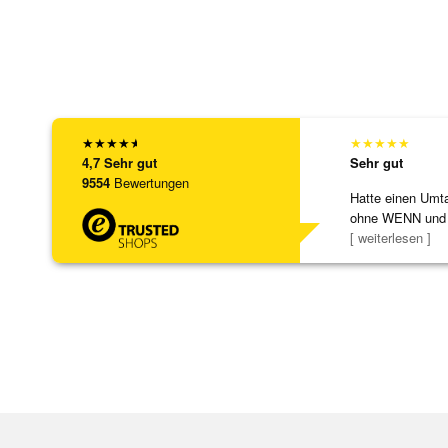
★
★
★
★
★
★
★
★
★
★
4,7
Sehr gut
Sehr gut
9554
Bewertungen
Hatte einen Umta
ohne WENN und
Schmuckstücke 
[ weiterlesen ]