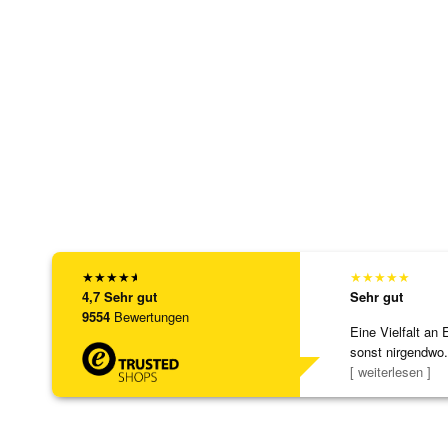
★
★
★
★
★
★
★
★
★
★
4,7
Sehr gut
Sehr gut
9554
Bewertungen
Eine Vielfalt an 
sonst nirgendwo.
zu noc
[ weiterlesen ]