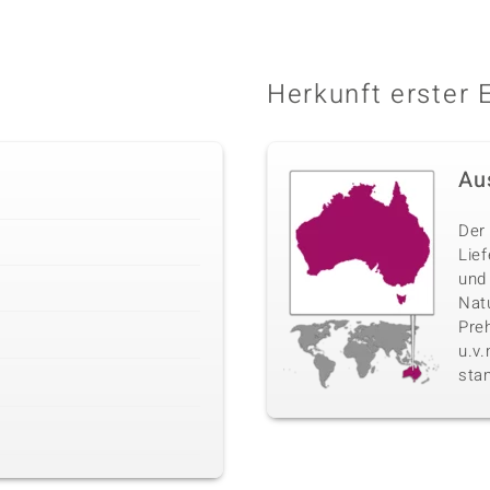
Herkunft erster 
Au
Der 
Lie
und
Nat
Pre
u.v
sta