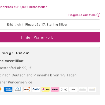
Perle
Ringgröße ermitteln
chenkbox für
5,00 €
mitbestellen
lith
Spinell
in
Zirkon
Ringgröße ermitteln
Erhältlich in
Ringgröße 17, Sterling Silber
Gelb
In den Warenkorb
Sehr gut
4.70
/5.00
heitszertifikat
ostenfrei ab 99,- €
ng nach
Deutschland
innerhalb von 1-3 Tagen
ener Kundenservice