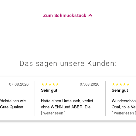
Zum Schmuckstück
Das sagen unsere Kunden:
07.08.2026
★
★
★
★
★
07.08.2026
★
★
★
★
★
Sehr gut
Sehr gut
Edelsteinen wie
Hatte einen Umtausch, verlief
Wunderschöne 
Gute Qualität
ohne WENN und ABER. Die
Opal, tolle Ve
Schmuckstücke h
[ weiterlesen ]
Steg ist e
[ weiterlesen 