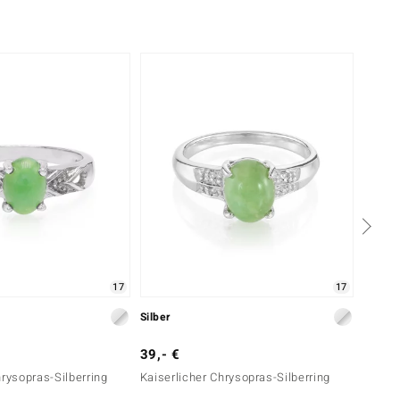
-20%
17
17
Silber
Silber
39,- €
49,- 
hrysopras-Silberring
Kaiserlicher Chrysopras-Silberring
Kaiser