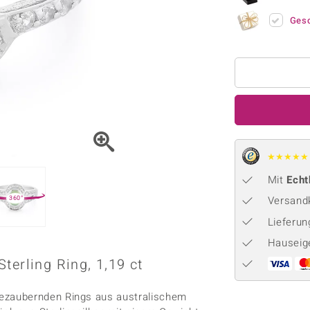
Onyx
Peridot
ns
♦ Silberhalsketten
TPC
Ges
Rhodolith
Spektro
k
♦ Silberohrringe
Trends & Classics
Türkis
Turmal
♦ Silberanhänger
Vitale Minerale
n
Platinschmuck
Blau
Grün
★
★
★
★
★
Mit
Echt
Versandk
360°
Lieferu
Hauseig
terling Ring, 1,19 ct
ezaubernden Rings aus australischem