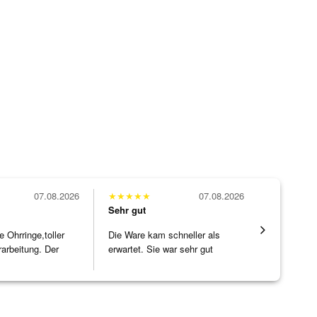
07.08.2026
★
★
★
★
★
07.08.2026
★
★
★
★
★
Sehr gut
Sehr gut
Ohrringe,toller
Die Ware kam schneller als
Alles supe
rarbeitung. Der
erwartet. Sie war sehr gut
]
verpackt.