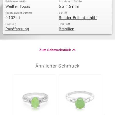
Edelsteinvarietät
Anzahl und Größe
Weißer Topas
6 à 1,5 mm
Karatgewicht Summe
Schliff
0,102 ct
Runder Brillantschliff
Fassung
Herkunft
Pavéfassung
Brasilien
Zum Schmuckstück
Ähnlicher Schmuck