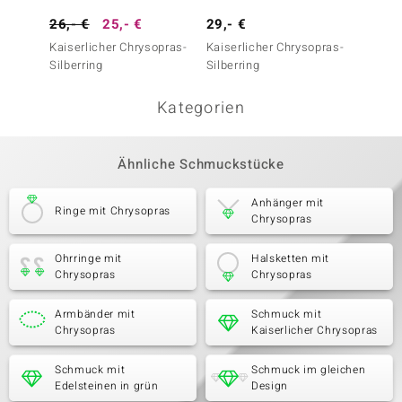
26,- €
25,- €
29,- €
26,- 
Kaiserlicher Chrysopras-
Kaiserlicher Chrysopras-
Kaiser
Silberring
Silberring
Silberr
Kategorien
Ähnliche Schmuckstücke
Anhänger mit
Ringe mit Chrysopras
Chrysopras
Ohrringe mit
Halsketten mit
Chrysopras
Chrysopras
Armbänder mit
Schmuck mit
Chrysopras
Kaiserlicher Chrysopras
Schmuck mit
Schmuck im gleichen
Edelsteinen in grün
Design