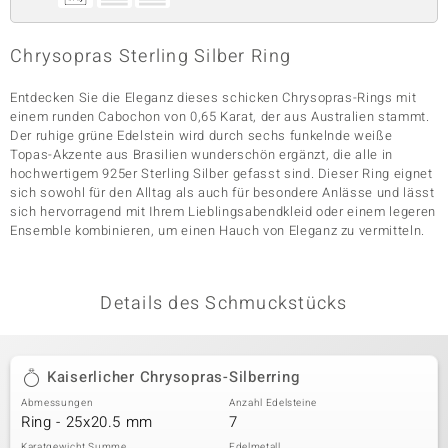
Chrysopras Sterling Silber Ring
& Classics
Entdecken Sie die Eleganz dieses schicken Chrysopras-Rings mit
Minerale
einem runden Cabochon von 0,65 Karat, der aus Australien stammt.
Der ruhige grüne Edelstein wird durch sechs funkelnde weiße
Topas-Akzente aus Brasilien wunderschön ergänzt, die alle in
hochwertigem 925er Sterling Silber gefasst sind. Dieser Ring eignet
sich sowohl für den Alltag als auch für besondere Anlässe und lässt
sich hervorragend mit Ihrem Lieblingsabendkleid oder einem legeren
Ensemble kombinieren, um einen Hauch von Eleganz zu vermitteln.
Details des Schmuckstücks
Kaiserlicher Chrysopras-Silberring
Abmessungen
Anzahl Edelsteine
Ring - 25x20.5 mm
7
Karatgewicht Summe
Edelmetall