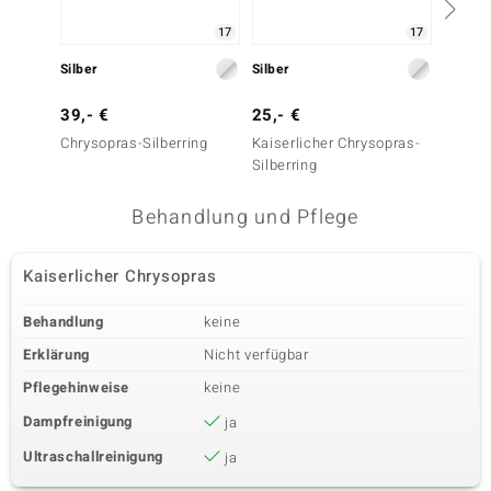
17
17
Silber
Silber
Silber
39,- €
25,- €
29,- 
Chrysopras-Silberring
Kaiserlicher Chrysopras-
Kaiser
Silberring
Silberr
Behandlung und Pflege
Kaiserlicher Chrysopras
Behandlung
keine
Erklärung
Nicht verfügbar
Pflegehinweise
keine
Dampfreinigung
ja
Ultraschallreinigung
ja