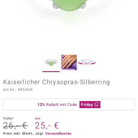
ors Edition
ana
Prince Designs
o
360°
Chic
Kaiserlicher Chrysopras-Silberring
insell
Art.Nr.: 9454UR
n Vogue
12%
Rabatt mit Code:
Friday
 Show
früher
nur
o Paraíso
26,- €
25,- €
Classics
Preis inkl. MwSt., zzgl.
Versandkosten