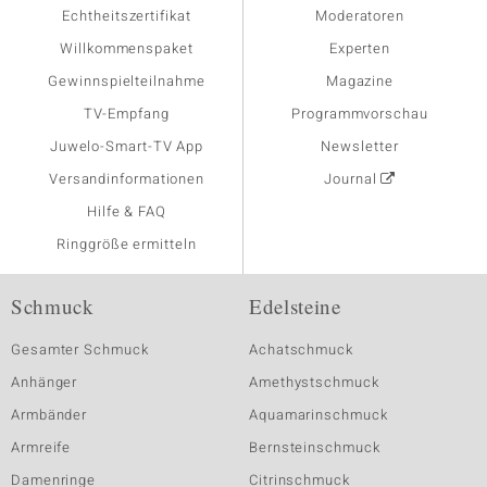
Echtheitszertifikat
Moderatoren
Willkommenspaket
Experten
Gewinnspielteilnahme
Magazine
TV-Empfang
Programmvorschau
Juwelo-Smart-TV App
Newsletter
Versandinformationen
Journal
Hilfe & FAQ
Ringgröße ermitteln
Schmuck
Edelsteine
Gesamter Schmuck
Achatschmuck
Anhänger
Amethystschmuck
Armbänder
Aquamarinschmuck
Armreife
Bernsteinschmuck
Damenringe
Citrinschmuck