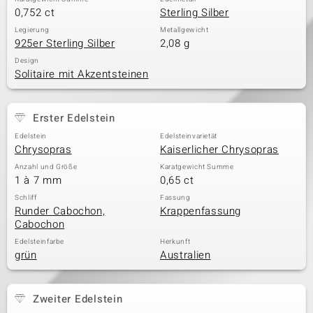
0,752 ct
Sterling Silber
Legierung
Metallgewicht
925er Sterling Silber
2,08 g
Design
Solitaire mit Akzentsteinen
Erster Edelstein
Edelstein
Edelsteinvarietät
Chrysopras
Kaiserlicher Chrysopras
Anzahl und Größe
Karatgewicht Summe
1 à 7 mm
0,65 ct
Schliff
Fassung
Runder Cabochon,
Krappenfassung
Cabochon
Edelsteinfarbe
Herkunft
grün
Australien
Zweiter Edelstein