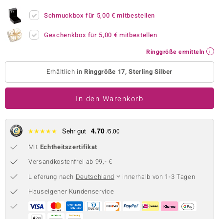
 JUWELO
Schmuckbox für
5,00 €
mitbestellen
remonti
Geschenkbox für
5,00 €
mitbestellen
Ringgröße ermitteln
uca
Erhältlich in
Ringgröße 17, Sterling Silber
no Collection
ENTS BY DE MELO
In den Warenkorb
va
4.70
★
★
★
★
★
Sehr gut
/5.00
otenier
Mit
Echtheitszertifikat
 1894 Collection
Versandkostenfrei ab 99,- €
Lieferung nach
Deutschland
innerhalb von 1-3 Tagen
Hauseigener Kundenservice
ana