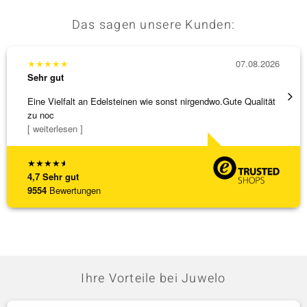
Das sagen unsere Kunden:
★
★
★
★
★
07.08.2026
★
★
★
Sehr gut
Sehr g
Eine Vielfalt an Edelsteinen wie sonst nirgendwo.Gute Qualität
Alles 
zu noc
[ weiterlesen ]
★
★
★
★
★
4,7
Sehr gut
9554
Bewertungen
Ihre Vorteile bei Juwelo