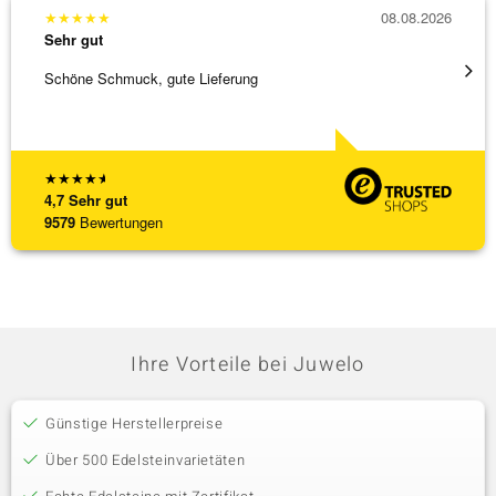
★
★
★
★
★
08.08.2026
★
★
★
Sehr gut
Sehr g
Schöne Schmuck, gute Lieferung
Schnel
★
★
★
★
★
4,7
Sehr gut
9579
Bewertungen
Ihre Vorteile bei Juwelo
Günstige Herstellerpreise
Über 500 Edelsteinvarietäten