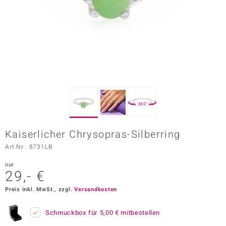
ors Edition
ana
Prince Designs
o
360°
Chic
Kaiserlicher Chrysopras-Silberring
insell
Art.Nr.: 8731LB
n Vogue
nur
29,- €
 Show
Preis inkl. MwSt., zzgl.
Versandkosten
o Paraíso
Schmuckbox für
5,00 €
mitbestellen
Classics