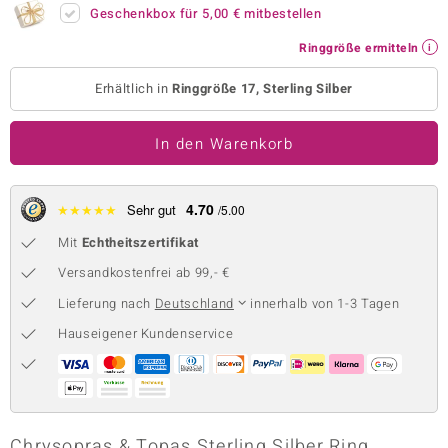
Geschenkbox für
5,00 €
mitbestellen
 JUWELO
Ringgröße ermitteln
remonti
Erhältlich in
Ringgröße 17, Sterling Silber
uca
In den Warenkorb
no Collection
ENTS BY DE MELO
4.70
★
★
★
★
★
Sehr gut
/5.00
va
Mit
Echtheitszertifikat
otenier
Versandkostenfrei ab 99,- €
Lieferung nach
Deutschland
innerhalb von 1-3 Tagen
 1894 Collection
Hauseigener Kundenservice
ana
Chrysopras & Topas Sterling Silber Ring