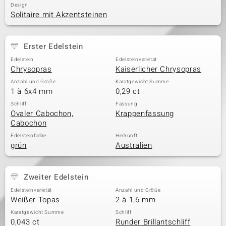
Design
Solitaire mit Akzentsteinen
Erster Edelstein
Edelstein
Edelsteinvarietät
Chrysopras
Kaiserlicher Chrysopras
Anzahl und Größe
Karatgewicht Summe
1 à 6x4 mm
0,29 ct
Schliff
Fassung
Ovaler Cabochon,
Krappenfassung
Cabochon
Edelsteinfarbe
Herkunft
grün
Australien
Zweiter Edelstein
Edelsteinvarietät
Anzahl und Größe
Weißer Topas
2 à 1,6 mm
Karatgewicht Summe
Schliff
0,043 ct
Runder Brillantschliff