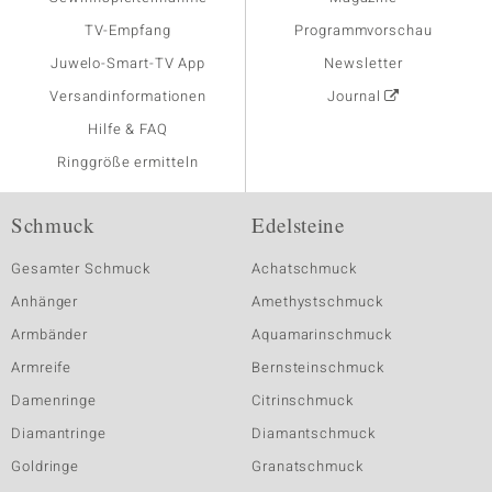
TV-Empfang
Programmvorschau
Juwelo-Smart-TV App
Newsletter
Versandinformationen
Journal
Hilfe & FAQ
Ringgröße ermitteln
Schmuck
Edelsteine
Gesamter Schmuck
Achatschmuck
Anhänger
Amethystschmuck
Armbänder
Aquamarinschmuck
Armreife
Bernsteinschmuck
Damenringe
Citrinschmuck
Diamantringe
Diamantschmuck
Goldringe
Granatschmuck