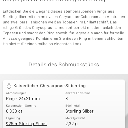
Entdecken Sie die Eleganz dieses atemberaubenden Rings aus
Sterlingsilber mit einem ovalen Chrysopras-Cabochon aus Australien
& Classics
und zwei brasilianischen weißen Topasen im Brillantschliff. Das
ruhige Grün des Chrysopras harmoniert perfekt mit den funkelnden
Minerale
Topasen und macht den Ring sowohl für legere als auch für formelle
Anlässe geeignet. Kombinieren Sie diesen Ring mit einer schlichten
Halskette für einen mühelos eleganten Look.
Details des Schmuckstücks
Kaiserlicher Chrysopras-Silberring
Abmessungen
Anzahl Edelsteine
Ring - 24x21 mm
3
Karatgewicht Summe
Edelmetall
0,333 ct
Sterling Silber
Legierung
Metallgewicht
925er Sterling Silber
2,32 g