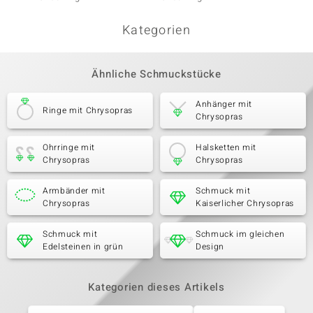
Kategorien
Ähnliche Schmuckstücke
Anhänger mit
Ringe mit Chrysopras
Chrysopras
Ohrringe mit
Halsketten mit
Chrysopras
Chrysopras
Armbänder mit
Schmuck mit
Chrysopras
Kaiserlicher Chrysopras
Schmuck mit
Schmuck im gleichen
Edelsteinen in grün
Design
Kategorien dieses Artikels