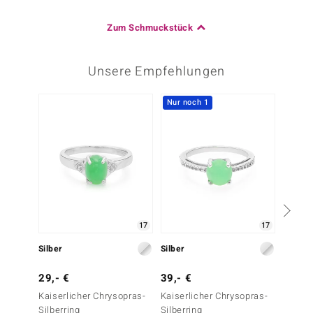
Zum Schmuckstück
Unsere Empfehlungen
Nur noch 1
17
17
Silber
Silber
Silber
29,- €
39,- €
29,- 
Kaiserlicher Chrysopras-
Kaiserlicher Chrysopras-
Kaiser
Silberring
Silberring
Herren-