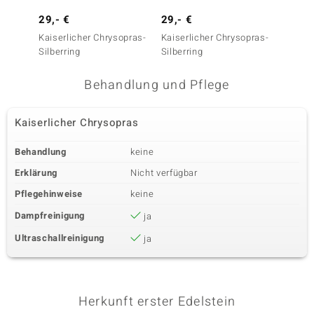
29,- €
29,- €
26,- 
Kaiserlicher Chrysopras-
Kaiserlicher Chrysopras-
Kaiser
Silberring
Silberring
Silberr
Behandlung und Pflege
Kaiserlicher Chrysopras
Behandlung
keine
Erklärung
Nicht verfügbar
Pflegehinweise
keine
Dampfreinigung
ja
Ultraschallreinigung
ja
Herkunft erster Edelstein