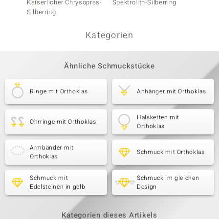
Kaiserlicher Chrysopras-
Spektrolith-Silberring
Kaiser
Silberring
Silberr
Kategorien
Ähnliche Schmuckstücke
Ringe mit Orthoklas
Anhänger mit Orthoklas
Halsketten mit
Ohrringe mit Orthoklas
Orthoklas
Armbänder mit
Schmuck mit Orthoklas
Orthoklas
Schmuck mit
Schmuck im gleichen
Edelsteinen in gelb
Design
Kategorien dieses Artikels