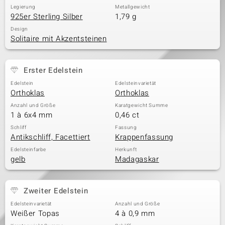
Legierung
Metallgewicht
925er Sterling Silber
1,79 g
Design
Solitaire mit Akzentsteinen
Erster Edelstein
Edelstein
Edelsteinvarietät
Orthoklas
Orthoklas
Anzahl und Größe
Karatgewicht Summe
1 à 6x4 mm
0,46 ct
Schliff
Fassung
Antikschliff, Facettiert
Krappenfassung
Edelsteinfarbe
Herkunft
gelb
Madagaskar
Zweiter Edelstein
Edelsteinvarietät
Anzahl und Größe
Weißer Topas
4 à 0,9 mm