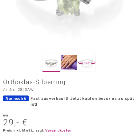
ors Edition
ana
Prince Designs
o
360°
Chic
Orthoklas-Silberring
insell
Art.Nr.: 2893AW
n Vogue
Nur noch 6
Fast ausverkauft!
Jetzt kaufen bevor es zu spät
ist!
 Show
nur
29,- €
o Paraíso
Preis inkl. MwSt., zzgl.
Versandkosten
Classics