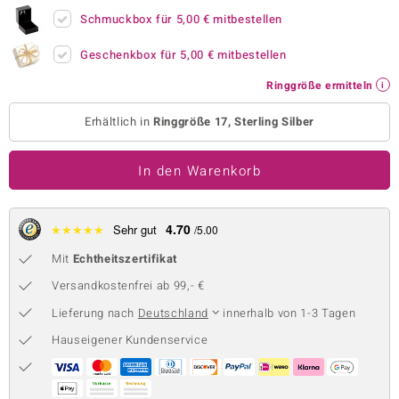
Schmuckbox für
5,00 €
mitbestellen
 JUWELO
Geschenkbox für
5,00 €
mitbestellen
remonti
Ringgröße ermitteln
uca
Erhältlich in
Ringgröße 17, Sterling Silber
no Collection
ENTS BY DE MELO
In den Warenkorb
va
4.70
★
★
★
★
★
Sehr gut
/5.00
otenier
Mit
Echtheitszertifikat
 1894 Collection
Versandkostenfrei ab 99,- €
Lieferung nach
Deutschland
innerhalb von 1-3 Tagen
Hauseigener Kundenservice
ana