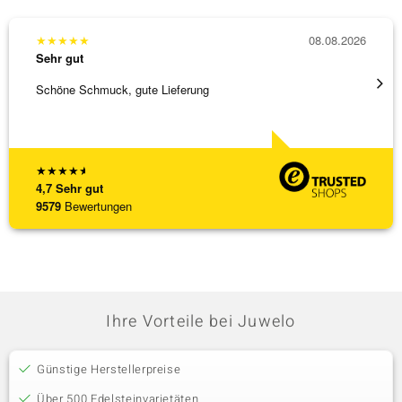
★
★
★
★
★
08.08.2026
★
★
★
Sehr gut
Sehr g
Schöne Schmuck, gute Lieferung
Immer 
★
★
★
★
★
4,7
Sehr gut
9579
Bewertungen
Ihre Vorteile bei Juwelo
Günstige Herstellerpreise
Über 500 Edelsteinvarietäten