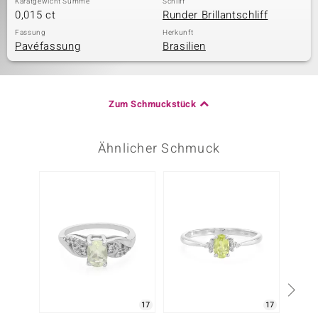
Karatgewicht Summe
Schliff
0,015 ct
Runder Brillantschliff
Fassung
Herkunft
Pavéfassung
Brasilien
Zum Schmuckstück
Ähnlicher Schmuck
-34%
17
17