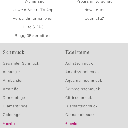
TV-Empfang
Programmvorschau
Juwelo-Smart-TV App
Newsletter
Versandinformationen
Journal
Hilfe & FAQ
Ringgröße ermitteln
Schmuck
Edelsteine
Gesamter Schmuck
Achatschmuck
Anhänger
Amethystschmuck
Armbänder
Aquamarinschmuck
Armreife
Bernsteinschmuck
Damenringe
Citrinschmuck
Diamantringe
Diamantschmuck
Goldringe
Granatschmuck
mehr
mehr