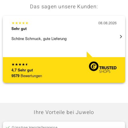
Das sagen unsere Kunden:
★
★
★
★
★
08.08.2026
★
★
★
Sehr gut
Sehr g
Schöne Schmuck, gute Lieferung
Immer 
★
★
★
★
★
4,7
Sehr gut
9579
Bewertungen
Ihre Vorteile bei Juwelo
Günstige Herstellerpreise