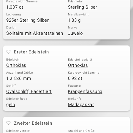
Karatgewicht Summe
Edelmetall
1,007 ct
Sterling Silber
Legierung
Metallgewicht
925er Sterling Silber
1,83 g
Design
Marke
Solitaire mit Akzentsteinen
Juwelo
Erster Edelstein
Edelstein
Edelsteinvarietät
Orthoklas
Orthoklas
Anzahl und Größe
Karatgewicht Summe
1 à 8x6 mm
0,92 ct
Schliff
Fassung
Ovalschliff, Facettiert
Krappenfassung
Edelsteinfarbe
Herkunft
gelb
Madagaskar
Zweiter Edelstein
Edelsteinvarietät
Anzahl und Größe