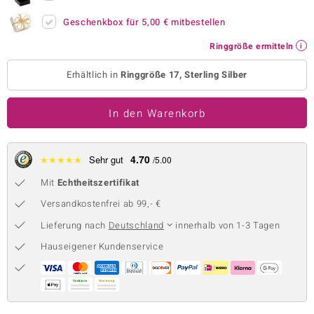
 JUWELO
Geschenkbox für
5,00 €
mitbestellen
Ringgröße ermitteln
remonti
Erhältlich in
Ringgröße 17, Sterling Silber
uca
no Collection
In den Warenkorb
ENTS BY DE MELO
4.70
★
★
★
★
★
Sehr gut
/5.00
va
Mit
Echtheitszertifikat
otenier
Versandkostenfrei ab 99,- €
 1894 Collection
Lieferung nach
Deutschland
innerhalb von 1-3 Tagen
Hauseigener Kundenservice
ana