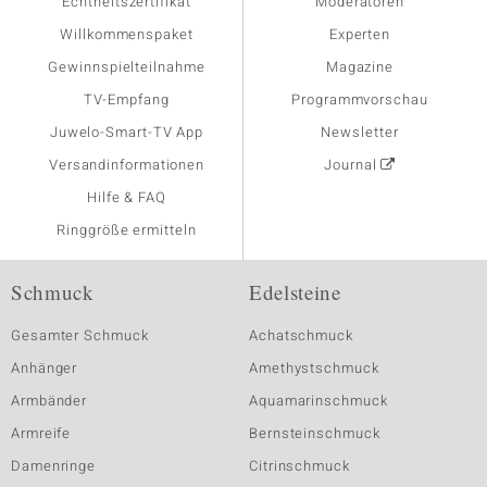
Echtheitszertifikat
Moderatoren
Willkommenspaket
Experten
Gewinnspielteilnahme
Magazine
TV-Empfang
Programmvorschau
Juwelo-Smart-TV App
Newsletter
Versandinformationen
Journal
Hilfe & FAQ
Ringgröße ermitteln
Schmuck
Edelsteine
Gesamter Schmuck
Achatschmuck
Anhänger
Amethystschmuck
Armbänder
Aquamarinschmuck
Armreife
Bernsteinschmuck
Damenringe
Citrinschmuck