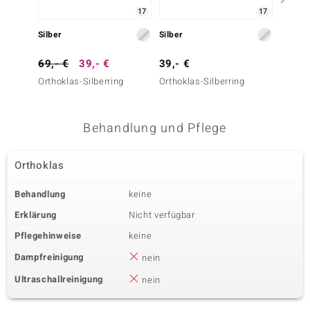
17
17
Silber
Silber
Silber
69,- €
39,- €
39,- €
39,- 
Orthoklas-Silberring
Orthoklas-Silberring
Orthokl
Behandlung und Pflege
Orthoklas
Behandlung
keine
Erklärung
Nicht verfügbar
Pflegehinweise
keine
Dampfreinigung
nein
Ultraschallreinigung
nein