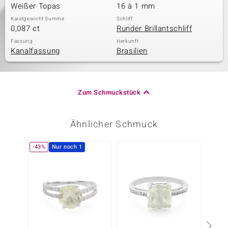
Weißer Topas
16 à 1 mm
Karatgewicht Summe
Schliff
0,087 ct
Runder Brillantschliff
Fassung
Herkunft
Kanalfassung
Brasilien
Zum Schmuckstück
Ähnlicher Schmuck
-43%
Nur noch 1