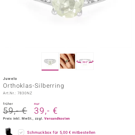
ors Edition
ana
Prince Designs
o
360°
Chic
Juwelo
insell
Orthoklas-Silberring
Art.Nr.: 7830NZ
n Vogue
früher
nur
 Show
59,- €
39,- €
o Paraíso
Preis inkl. MwSt., zzgl.
Versandkosten
Classics
Schmuckbox für
5,00 €
mitbestellen