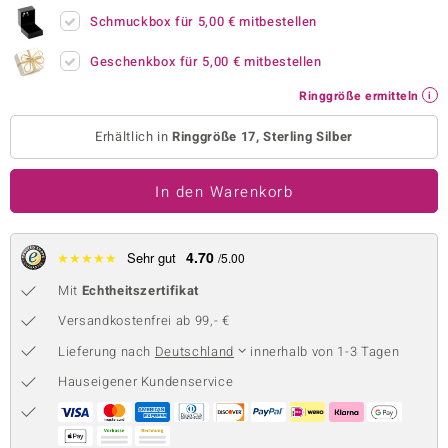
Schmuckbox für
5,00 €
mitbestellen
 JUWELO
Geschenkbox für
5,00 €
mitbestellen
remonti
Ringgröße ermitteln
uca
Erhältlich in
Ringgröße 17, Sterling Silber
no Collection
ENTS BY DE MELO
In den Warenkorb
va
4.70
★
★
★
★
★
Sehr gut
/5.00
otenier
Mit
Echtheitszertifikat
 1894 Collection
Versandkostenfrei ab 99,- €
Lieferung nach
Deutschland
innerhalb von 1-3 Tagen
Hauseigener Kundenservice
ana