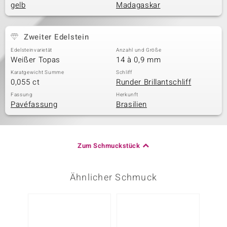
gelb
Madagaskar
Zweiter Edelstein
Edelsteinvarietät
Anzahl und Größe
Weißer Topas
14 à 0,9 mm
Karatgewicht Summe
Schliff
0,055 ct
Runder Brillantschliff
Fassung
Herkunft
Pavéfassung
Brasilien
Zum Schmuckstück
Ähnlicher Schmuck
-34%