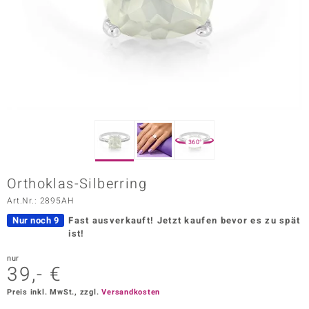
ors Edition
ana
Prince Designs
o
360°
Chic
Orthoklas-Silberring
insell
Art.Nr.: 2895AH
n Vogue
Nur noch 9
Fast ausverkauft!
Jetzt kaufen bevor es zu spät
ist!
 Show
nur
39,- €
o Paraíso
Preis inkl. MwSt., zzgl.
Versandkosten
Classics