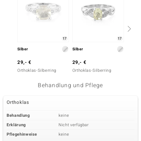
17
17
Silber
Silber
Silber
29,- €
29,- €
59,- 
Orthoklas-Silberring
Orthoklas-Silberring
Orthokl
Behandlung und Pflege
Orthoklas
Behandlung
keine
Erklärung
Nicht verfügbar
Pflegehinweise
keine