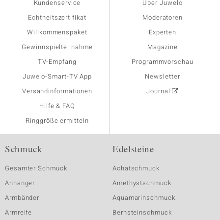
Kundenservice
Über Juwelo
Echtheitszertifikat
Moderatoren
Willkommenspaket
Experten
Gewinnspielteilnahme
Magazine
TV-Empfang
Programmvorschau
Juwelo-Smart-TV App
Newsletter
Versandinformationen
Journal
Hilfe & FAQ
Ringgröße ermitteln
Schmuck
Edelsteine
Gesamter Schmuck
Achatschmuck
Anhänger
Amethystschmuck
Armbänder
Aquamarinschmuck
Armreife
Bernsteinschmuck