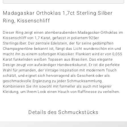
Madagaskar Orthoklas 1,7ct Sterling Silber
Ring, Kissenschliff
& Classics
Minerale
Dieser Ring zeigt einen atemberaubenden Madagaskar-Orthoklas im
Kissenschliff von 1,7 Karat, gefasst in poliertem 925er
Sterlingsilber. Der zentrale Edelstein, der für seine gedämpften
Champagnertöne bekannt ist, fängt das Licht wunderschön ein und
macht ihn zu einem sofortigen Klassiker. Flankiert wird er von 0,055
Karat funkelnden weißen Topasen aus Brasilien. Das elegante
Design zeugt von aufwändiger Handwerkskunst. Er ist die perfekte
Wahl für jemanden, der Vintage-Inspiration mit modernem Touch
schätzt, und eignet sich hervorragend als Geschenk oder als
geschmackvolle Ergänzung zu jeder Schmucksammlung.
Kombinieren Sie ihn sowohl mit formeller als auch mit legerer
Kleidung, um Ihrem Look einen Hauch von Raffinesse zu verleihen.
Details des Schmuckstücks