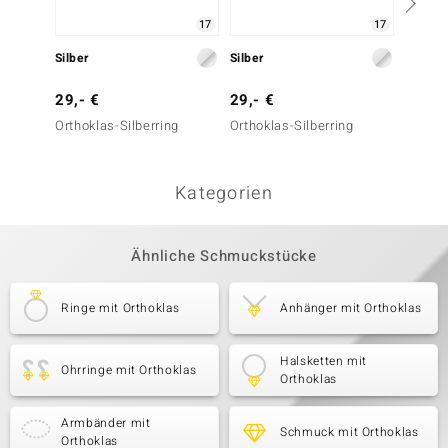
17
17
Silber
Silber
Silber
29,- €
29,- €
29,- 
Orthoklas-Silberring
Orthoklas-Silberring
Orthokl
Kategorien
Ähnliche Schmuckstücke
Ringe mit Orthoklas
Anhänger mit Orthoklas
Halsketten mit
Ohrringe mit Orthoklas
Orthoklas
Armbänder mit
Schmuck mit Orthoklas
Orthoklas