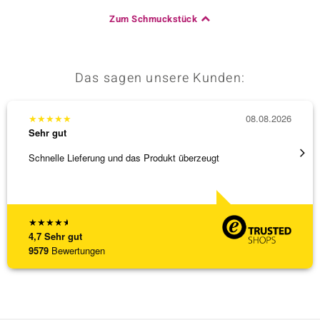
Zum Schmuckstück
Das sagen unsere Kunden:
★
★
★
★
★
08.08.2026
★
★
★
Sehr gut
Sehr g
Schnelle Lieferung und das Produkt überzeugt
Schöne
★
★
★
★
★
4,7
Sehr gut
9579
Bewertungen