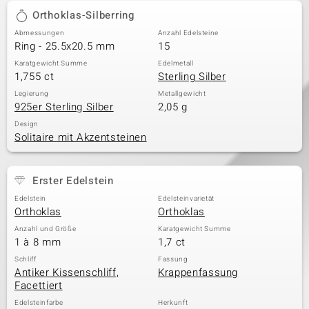
Orthoklas-Silberring
Abmessungen
Anzahl Edelsteine
Ring - 25.5x20.5 mm
15
Karatgewicht Summe
Edelmetall
1,755 ct
Sterling Silber
Legierung
Metallgewicht
925er Sterling Silber
2,05 g
Design
Solitaire mit Akzentsteinen
Erster Edelstein
Edelstein
Edelsteinvarietät
Orthoklas
Orthoklas
Anzahl und Größe
Karatgewicht Summe
1 à 8 mm
1,7 ct
Schliff
Fassung
Antiker Kissenschliff,
Krappenfassung
Facettiert
Edelsteinfarbe
Herkunft