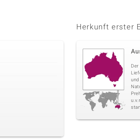
Herkunft erster 
Au
Der 
Lie
und
Nat
Pre
u.v
sta