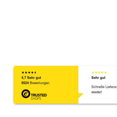
★
★
★
★
★
★
★
★
★
★
4,7
Sehr gut
Sehr gut
9524
Bewertungen
Schnelle Lieferu
wieder!