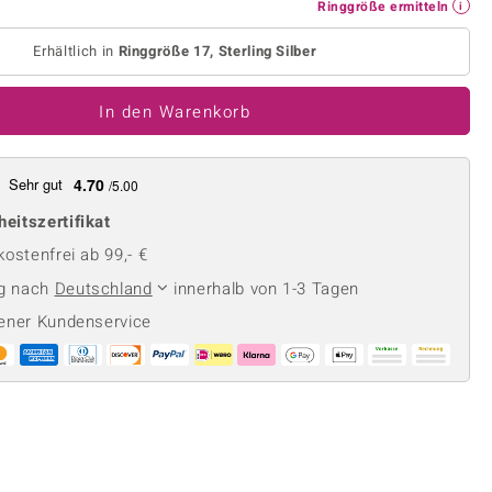
Perle
Ringgröße ermitteln
Ringgröße ermitteln
lith
Spinell
Erhältlich in
Ringgröße 17, Sterling Silber
in
Zirkon
In den Warenkorb
Gelb
Sehr gut
4.70
/5.00
heitszertifikat
ostenfrei ab 99,- €
ng nach
Deutschland
innerhalb von 1-3 Tagen
ener Kundenservice