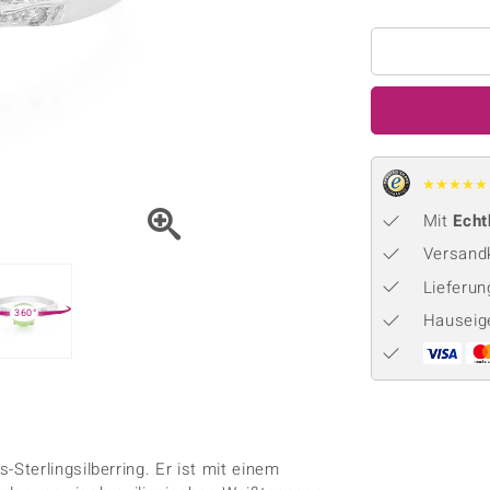
Onyx
Peridot
ns
♦ Silberhalsketten
TPC
Rhodolith
Spektro
k
♦ Silberohrringe
Trends & Classics
Türkis
Turmal
♦ Silberanhänger
Vitale Minerale
n
Platinschmuck
Blau
Grün
★
★
★
★
★
Mit
Echt
Versandk
Lieferu
360°
Hauseig
terlingsilberring. Er ist mit einem