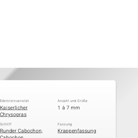
Edelsteinvarietät
Anzahl und Größe
Kaiserlicher
1 à 7 mm
Chrysopras
Schliff
Fassung
Runder Cabochon,
Krappenfassung
Cabochon