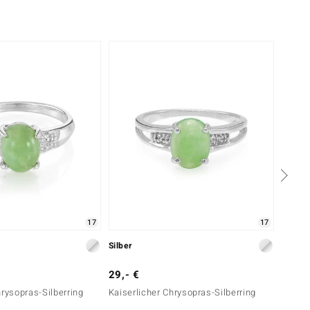
17
17
Silber
Silber
29,- €
29,- 
hrysopras-Silberring
Kaiserlicher Chrysopras-Silberring
Kaiser