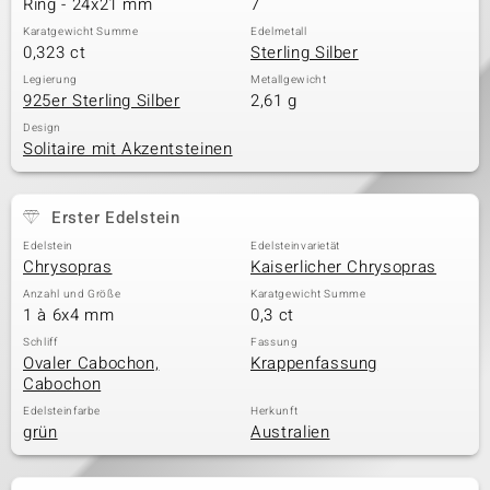
Ring - 24x21 mm
7
Karatgewicht Summe
Edelmetall
0,323 ct
Sterling Silber
Legierung
Metallgewicht
925er Sterling Silber
2,61 g
Design
Solitaire mit Akzentsteinen
Erster Edelstein
Edelstein
Edelsteinvarietät
Chrysopras
Kaiserlicher Chrysopras
Anzahl und Größe
Karatgewicht Summe
1 à 6x4 mm
0,3 ct
Schliff
Fassung
Ovaler Cabochon,
Krappenfassung
Cabochon
Edelsteinfarbe
Herkunft
grün
Australien