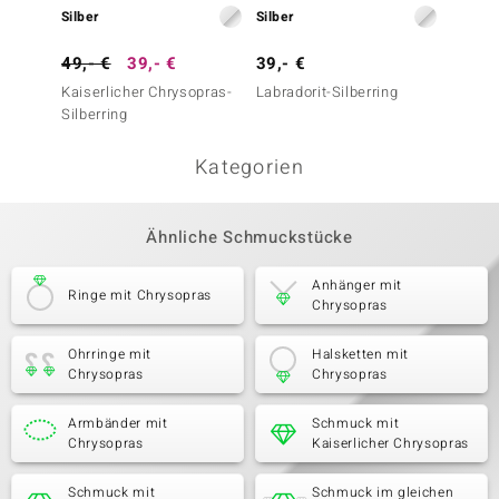
Silber
Silber
Silber
49,- €
39,- €
39,- €
39,- 
Kaiserlicher Chrysopras-
Labradorit-Silberring
Skapol
Silberring
Silberr
Kategorien
Ähnliche Schmuckstücke
Anhänger mit
Ringe mit Chrysopras
Chrysopras
Ohrringe mit
Halsketten mit
Chrysopras
Chrysopras
Armbänder mit
Schmuck mit
Chrysopras
Kaiserlicher Chrysopras
Schmuck mit
Schmuck im gleichen