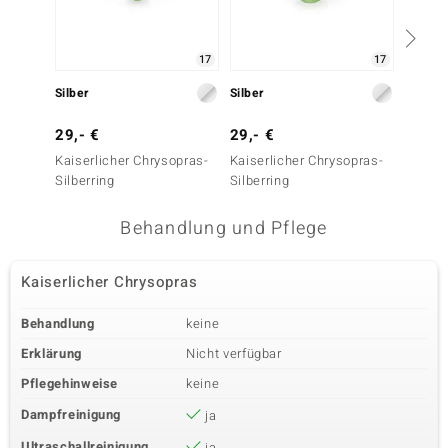
17
17
Silber
Silber
Silber
29,- €
29,- €
39,- 
Kaiserlicher Chrysopras-
Kaiserlicher Chrysopras-
Kaiser
Silberring
Silberring
Silberr
Behandlung und Pflege
Kaiserlicher Chrysopras
Behandlung
keine
Erklärung
Nicht verfügbar
Pflegehinweise
keine
Dampfreinigung
ja
Ultraschallreinigung
ja