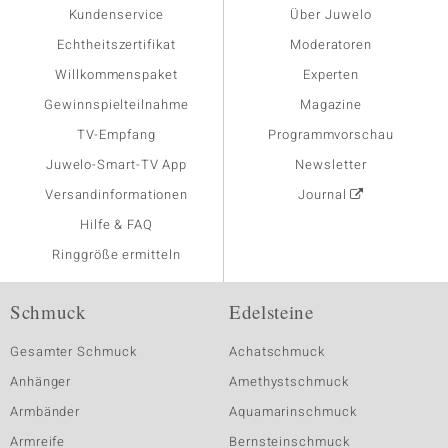
Kundenservice
Über Juwelo
Echtheitszertifikat
Moderatoren
Willkommenspaket
Experten
Gewinnspielteilnahme
Magazine
TV-Empfang
Programmvorschau
Juwelo-Smart-TV App
Newsletter
Versandinformationen
Journal
Hilfe & FAQ
Ringgröße ermitteln
Schmuck
Edelsteine
Gesamter Schmuck
Achatschmuck
Anhänger
Amethystschmuck
Armbänder
Aquamarinschmuck
Armreife
Bernsteinschmuck