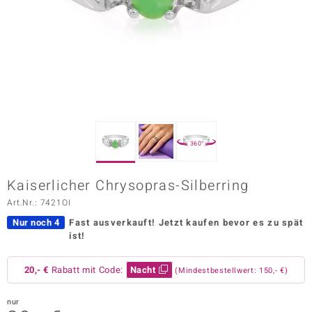
ors Edition
ana
Prince Designs
o
360°
Chic
Kaiserlicher Chrysopras-Silberring
insell
Art.Nr.: 7421OI
n Vogue
Nur noch 4
Fast ausverkauft!
Jetzt kaufen bevor es zu spät
ist!
 Show
20,- €
Rabatt mit Code:
Nacht
(Mindestbestellwert: 150,- €)
o Paraíso
Classics
nur