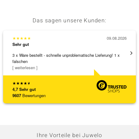
Das sagen unsere Kunden:
★
★
★
★
★
09.08.2026
★
★
★
Sehr gut
Sehr g
3 x Ware bestellt - schnelle unproblematische Lieferung! 1 x
Schöne
falschen
weiter
[ weiterlesen ]
★
★
★
★
★
4,7
Sehr gut
9607
Bewertungen
Ihre Vorteile bei Juwelo