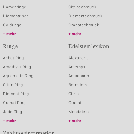
Damenringe
Citrinschmuck
Diamantringe
Diamantschmuck
Goldringe
Granatschmuck
mehr
mehr
Ringe
Edelsteinlexikon
Achat Ring
Alexandrit
Amethyst Ring
Amethyst
Aquamarin Ring
Aquamarin
Citrin Ring
Bernstein
Diamant Ring
Citrin
Granat Ring
Granat
Jade Ring
Mondstein
mehr
mehr
Zahlungsinformation