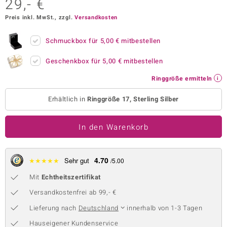
29,- €
 JUWELO
Preis inkl. MwSt., zzgl.
Versandkosten
remonti
Schmuckbox für
5,00 €
mitbestellen
uca
Geschenkbox für
5,00 €
mitbestellen
no Collection
Ringgröße ermitteln
ENTS BY DE MELO
Erhältlich in
Ringgröße 17, Sterling Silber
va
In den Warenkorb
otenier
 1894 Collection
4.70
★
★
★
★
★
Sehr gut
/5.00
Mit
Echtheitszertifikat
Versandkostenfrei ab 99,- €
ana
Lieferung nach
Deutschland
innerhalb von 1-3 Tagen
Hauseigener Kundenservice