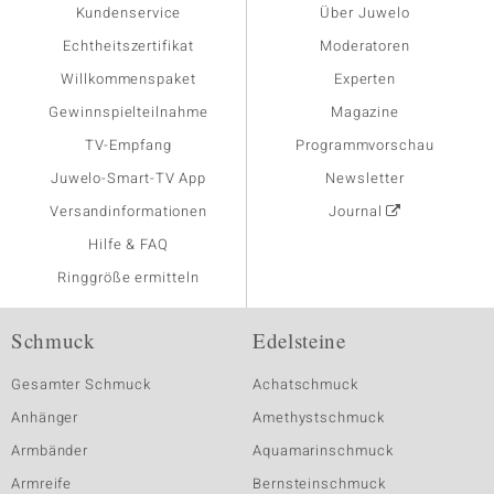
Kundenservice
Über Juwelo
Echtheitszertifikat
Moderatoren
Willkommenspaket
Experten
Gewinnspielteilnahme
Magazine
TV-Empfang
Programmvorschau
Juwelo-Smart-TV App
Newsletter
Versandinformationen
Journal
Hilfe & FAQ
Ringgröße ermitteln
Schmuck
Edelsteine
Gesamter Schmuck
Achatschmuck
Anhänger
Amethystschmuck
Armbänder
Aquamarinschmuck
Armreife
Bernsteinschmuck