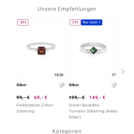
Unsere Empfehlungen
-30%
-25%
Nur noch 1
-25%
18-20
17
Silber
Silber
Silber
99,- €
69,- €
199,- €
149,- €
399,-
Pinkfarbener Zirkon-
Grüner Benedito-
Grüner
Silberring
Turmalin-Silberring (Adela
Turmal
Silber)
Kategorien