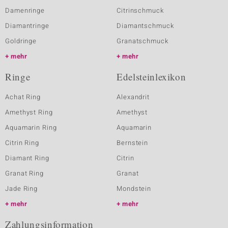
Damenringe
Citrinschmuck
Diamantringe
Diamantschmuck
Goldringe
Granatschmuck
mehr
mehr
Ringe
Edelsteinlexikon
Achat Ring
Alexandrit
Amethyst Ring
Amethyst
Aquamarin Ring
Aquamarin
Citrin Ring
Bernstein
Diamant Ring
Citrin
Granat Ring
Granat
Jade Ring
Mondstein
mehr
mehr
Zahlungsinformation