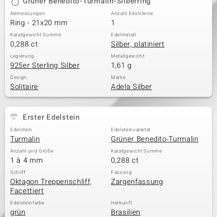
Grüner Benedito-Turmalin-Silberring
Abmessungen
Anzahl Edelsteine
Ring - 21x20 mm
1
Karatgewicht Summe
Edelmetall
0,288 ct
Silber, platiniert
Legierung
Metallgewicht
925er Sterling Silber
1,61 g
Design
Marke
Solitaire
Adela Silber
Erster Edelstein
Edelstein
Edelsteinvarietät
Turmalin
Grüner Benedito-Turmalin
Anzahl und Größe
Karatgewicht Summe
1 à 4 mm
0,288 ct
Schliff
Fassung
Oktagon Treppenschliff,
Zargenfassung
Facettiert
Edelsteinfarbe
Herkunft
grün
Brasilien