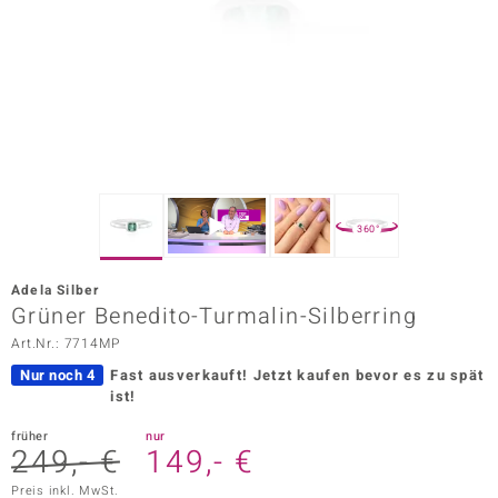
ors Edition
ana
Prince Designs
o
360°
Chic
Adela Silber
insell
Grüner Benedito-Turmalin-Silberring
Art.Nr.: 7714MP
n Vogue
Nur noch 4
Fast ausverkauft!
Jetzt kaufen bevor es zu spät
 Show
ist!
o Paraíso
früher
nur
249,- €
149,- €
Classics
Preis inkl. MwSt.