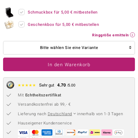
 JUWELO
Schmuckbox für
5,00 €
mitbestellen
remonti
Geschenkbox für
5,00 €
mitbestellen
uca
Ringgröße ermitteln
no Collection
Bitte wählen Sie eine Variante
ENTS BY DE MELO
In den Warenkorb
va
otenier
4.70
★
★
★
★
★
Sehr gut
/5.00
Mit
Echtheitszertifikat
 1894 Collection
Versandkostenfrei ab 99,- €
Lieferung nach
Deutschland
innerhalb von 1-3 Tagen
ana
Hauseigener Kundenservice