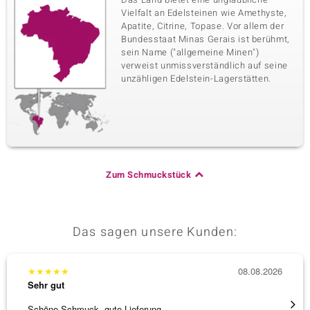
Vielfalt an Edelsteinen wie Amethyste,
Apatite, Citrine, Topase. Vor allem der
Bundesstaat Minas Gerais ist berühmt,
sein Name ("allgemeine Minen")
verweist unmissverständlich auf seine
unzähligen Edelstein-Lagerstätten.
Zum Schmuckstück
Das sagen unsere Kunden:
★
★
★
★
★
08.08.2026
★
★
★
Sehr gut
Sehr g
Schöne Schmuck, gute Lieferung
Immer 