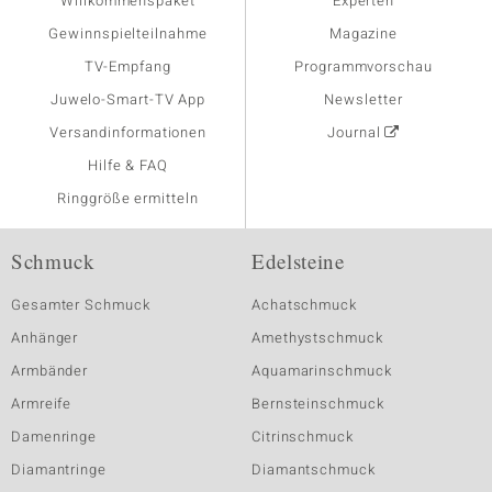
Willkommenspaket
Experten
Gewinnspielteilnahme
Magazine
TV-Empfang
Programmvorschau
Juwelo-Smart-TV App
Newsletter
Versandinformationen
Journal
Hilfe & FAQ
Ringgröße ermitteln
Schmuck
Edelsteine
Gesamter Schmuck
Achatschmuck
Anhänger
Amethystschmuck
Armbänder
Aquamarinschmuck
Armreife
Bernsteinschmuck
Damenringe
Citrinschmuck
Diamantringe
Diamantschmuck