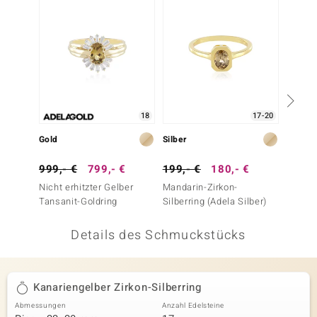
 JUWELO
remonti
uca
no Collection
18
17-20
ENTS BY DE MELO
Gold
Silber
Gold
va
999,- €
799,- €
199,- €
180,- €
699,-
Nicht erhitzter Gelber
Mandarin-Zirkon-
Nicht e
otenier
Tansanit-Goldring
Silberring (Adela Silber)
Tansan
 1894 Collection
Details des Schmuckstücks
ana
Kanariengelber Zirkon-Silberring
Abmessungen
Anzahl Edelsteine