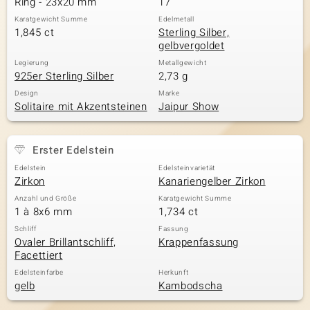
Ring - 23x20 mm
17
Karatgewicht Summe
Edelmetall
1,845 ct
Sterling Silber,
gelbvergoldet
& Classics
Legierung
Metallgewicht
925er Sterling Silber
2,73 g
Minerale
Design
Marke
Solitaire mit Akzentsteinen
Jaipur Show
Erster Edelstein
Edelstein
Edelsteinvarietät
Zirkon
Kanariengelber Zirkon
Anzahl und Größe
Karatgewicht Summe
1 à 8x6 mm
1,734 ct
Schliff
Fassung
Ovaler Brillantschliff,
Krappenfassung
Facettiert
Edelsteinfarbe
Herkunft
gelb
Kambodscha