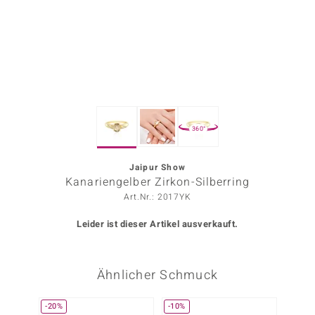
ors Edition
ana
Prince Designs
360°
o
Chic
Jaipur Show
Kanariengelber Zirkon-Silberring
insell
Art.Nr.: 2017YK
n Vogue
Leider ist dieser Artikel ausverkauft.
 Show
Ähnlicher Schmuck
o Paraíso
Classics
-20%
-10%
Nur n