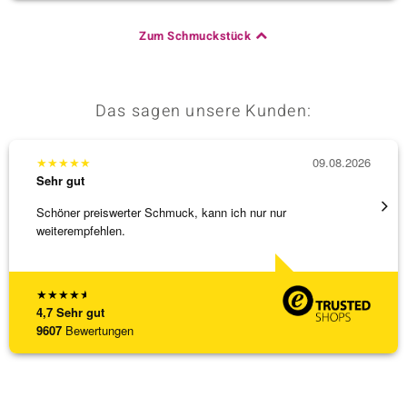
Zum Schmuckstück
Das sagen unsere Kunden:
★
★
★
★
★
09.08.2026
★
★
★
Sehr gut
Sehr g
Schöner preiswerter Schmuck, kann ich nur nur
Anhäng
weiterempfehlen.
Omega
[ weite
★
★
★
★
★
4,7
Sehr gut
9607
Bewertungen