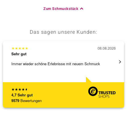
Zum Schmuckstück
Das sagen unsere Kunden:
★
★
★
★
★
08.08.2026
★
★
★
Sehr gut
Sehr g
Immer wieder schöne Erlebnisse mit neuem Schmuck
Schnel
★
★
★
★
★
4,7
Sehr gut
9579
Bewertungen