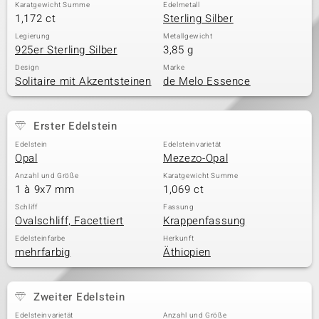
Karatgewicht Summe
Edelmetall
1,172 ct
Sterling Silber
Legierung
Metallgewicht
925er Sterling Silber
3,85 g
Design
Marke
Solitaire mit Akzentsteinen
de Melo Essence
Erster Edelstein
Edelstein
Edelsteinvarietät
Opal
Mezezo-Opal
Anzahl und Größe
Karatgewicht Summe
1 à 9x7 mm
1,069 ct
Schliff
Fassung
Ovalschliff, Facettiert
Krappenfassung
Edelsteinfarbe
Herkunft
mehrfarbig
Äthiopien
Zweiter Edelstein
Edelsteinvarietät
Anzahl und Größe