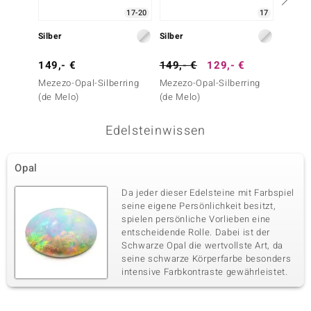
17-20
17
Silber
Silber
Silber
149,- €
149,- €
129,- €
99,- 
Mezezo-Opal-Silberring
Mezezo-Opal-Silberring
Mezezo
(de Melo)
(de Melo)
(de Me
Edelsteinwissen
Opal
Da jeder dieser Edelsteine mit Farbspiel
seine eigene Persönlichkeit besitzt,
spielen persönliche Vorlieben eine
entscheidende Rolle. Dabei ist der
Schwarze Opal die wertvollste Art, da
seine schwarze Körperfarbe besonders
intensive Farbkontraste gewährleistet.