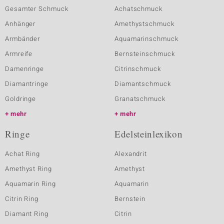
Gesamter Schmuck
Achatschmuck
Anhänger
Amethystschmuck
Armbänder
Aquamarinschmuck
Armreife
Bernsteinschmuck
Damenringe
Citrinschmuck
Diamantringe
Diamantschmuck
Goldringe
Granatschmuck
mehr
mehr
Ringe
Edelsteinlexikon
Achat Ring
Alexandrit
Amethyst Ring
Amethyst
Aquamarin Ring
Aquamarin
Citrin Ring
Bernstein
Diamant Ring
Citrin