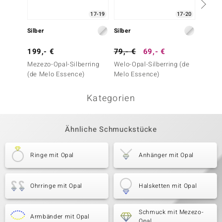
17-19
17-20
Silber
Silber
Silber
199,- €
79,- €
69,- €
129,-
Mezezo-Opal-Silberring
Welo-Opal-Silberring (de
Mezezo
(de Melo Essence)
Melo Essence)
(de Me
Kategorien
Ähnliche Schmuckstücke
Ringe mit Opal
Anhänger mit Opal
Ohrringe mit Opal
Halsketten mit Opal
Schmuck mit Mezezo-
Armbänder mit Opal
Opal