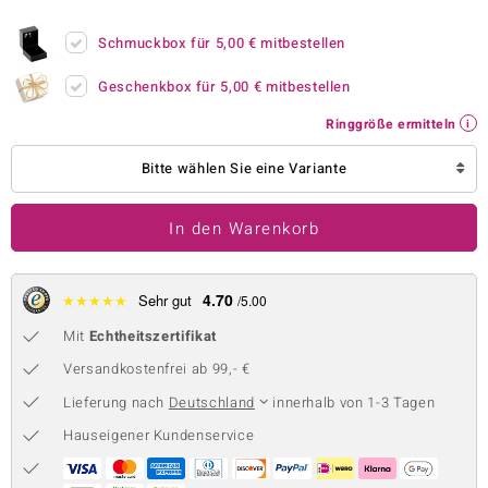
 JUWELO
Schmuckbox für
5,00 €
mitbestellen
remonti
Geschenkbox für
5,00 €
mitbestellen
uca
Ringgröße ermitteln
no Collection
Bitte wählen Sie eine Variante
ENTS BY DE MELO
In den Warenkorb
va
otenier
4.70
★
★
★
★
★
Sehr gut
/5.00
Mit
Echtheitszertifikat
 1894 Collection
Versandkostenfrei ab 99,- €
Lieferung nach
Deutschland
innerhalb von 1-3 Tagen
ana
Hauseigener Kundenservice