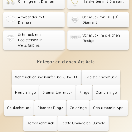
Ohrringe mit Diamant
Halsketten mit Diamant
Armbänder mit
Schmuck mit SI1 (G)
Diamant
Diamant
Schmuck mit
Schmuck im gleichen
Edelsteinen in
Design
weiß/farblos
Kategorien dieses Artikels
Schmuck online kaufen bei JUWELO
Edelsteinschmuck
Herrenringe
Diamantschmuck
Ringe
Damenringe
Goldschmuck
Diamant Ringe
Goldringe
Geburtsstein April
Herrenschmuck
Letzte Chance bei Juwelo