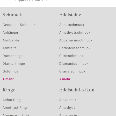
Schmuck
Edelsteine
Gesamter Schmuck
Achatschmuck
Anhänger
Amethystschmuck
Armbänder
Aquamarinschmuck
Armreife
Bernsteinschmuck
Damenringe
Citrinschmuck
Diamantringe
Diamantschmuck
Goldringe
Granatschmuck
mehr
mehr
Ringe
Edelsteinlexikon
Achat Ring
Alexandrit
Amethyst Ring
Amethyst
Aquamarin Ring
Aquamarin