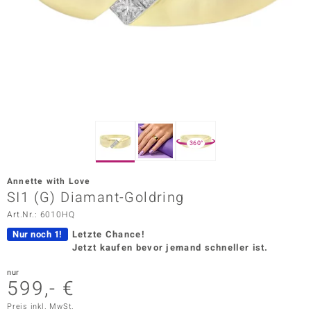
ors Edition
ana
Prince Designs
o
360°
Chic
Annette with Love
insell
SI1 (G) Diamant-Goldring
Art.Nr.: 6010HQ
n Vogue
Nur noch 1!
Letzte Chance!
 Show
Jetzt kaufen bevor jemand schneller ist.
o Paraíso
nur
599,- €
Classics
Preis inkl. MwSt.