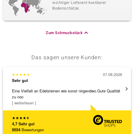
wichtiger Lieferant kostbarer
Bodenschätze.
Zum Schmuckstück
Das sagen unsere Kunden:
★
★
★
★
★
07.08.2026
★
★
★
Sehr gut
Sehr g
Eine Vielfalt an Edelsteinen wie sonst nirgendwo.Gute Qualität
Hatte 
zu noc
Schmu
[ weiterlesen ]
[ weite
★
★
★
★
★
4,7
Sehr gut
9554
Bewertungen