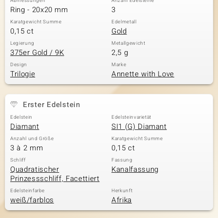
Abmessungen
Anzahl Edelsteine
Ring - 20x20 mm
3
Karatgewicht Summe
Edelmetall
0,15 ct
Gold
Legierung
Metallgewicht
375er Gold / 9K
2,5 g
Design
Marke
Trilogie
Annette with Love
Erster Edelstein
Edelstein
Edelsteinvarietät
Diamant
SI1 (G) Diamant
Anzahl und Größe
Karatgewicht Summe
3 à 2 mm
0,15 ct
Schliff
Fassung
Quadratischer
Kanalfassung
Prinzessschliff, Facettiert
Edelsteinfarbe
Herkunft
weiß/farblos
Afrika