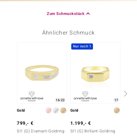
Zum Schmuckstück
Ähnlicher Schmuck
Nur noch 1
16-22
17
Gold
Gold
Gold
799,- €
1.199,- €
1.699
SI1 (G) Diamant-Goldring
SI1 (G) Brillant-Goldring
SI1 (G)