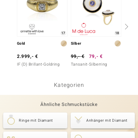
17
18
Gold
Silber
Gold
2.999,- €
99,- €
79,- €
1.799
IF (D) Brillant-Goldring
Tansanit-Silberring
IF (D)
Kategorien
Ähnliche Schmuckstücke
Ringe mit Diamant
Anhänger mit Diamant