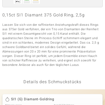
0,15ct SI1 Diamant 375 Gold Ring, 2,5g
& Classics
Lassen Sie sich von der raffinierten Anziehungskraft dieses Rings
Minerale
aus 375er Gold verführen, der ein Trio von Diamanten der Reinheit
SI1 mit einem Gesamtgewicht von 0,15 Karat enthält. Die
quadratischen Steine im Princess-Schliff schimmern elegant und
sind in ein schlankes, modernes Design eingebettet. Das ca. 2,5 g
schwere Goldband bietet ein solides Gefühl, während die
Abmessungen von 20 x 20 mm für eine prominente Präsentation
sorgen. Dieser Ring ist perfekt, um jedem Ensemble einen Hauch
von schicker Raffinesse zu verleihen, und eignet sich sowohl für
besondere Anlässe als auch für den täglichen Luxus.
Details des Schmuckstücks
SI1 (G) Diamant-Goldring