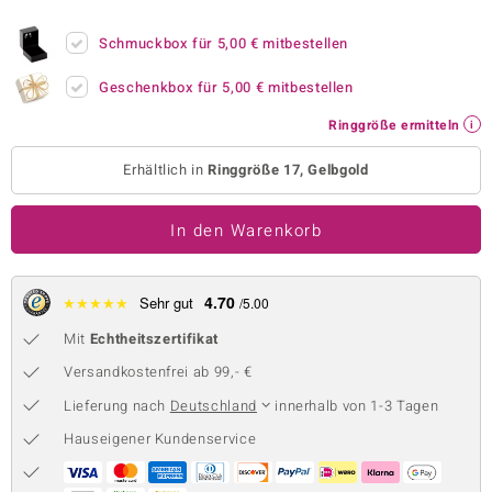
 JUWELO
Schmuckbox für
5,00 €
mitbestellen
remonti
Geschenkbox für
5,00 €
mitbestellen
uca
Ringgröße ermitteln
no Collection
Erhältlich in
Ringgröße 17, Gelbgold
ENTS BY DE MELO
In den Warenkorb
va
otenier
4.70
★
★
★
★
★
Sehr gut
/5.00
Mit
Echtheitszertifikat
 1894 Collection
Versandkostenfrei ab 99,- €
Lieferung nach
Deutschland
innerhalb von 1-3 Tagen
ana
Hauseigener Kundenservice