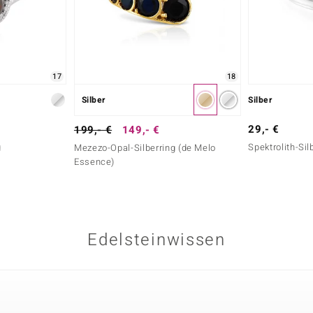
17
18
Silber
Silber
29,- €
199,- €
149,- €
g
Spektrolith-Sil
Mezezo-Opal-Silberring (de Melo
Essence)
Edelsteinwissen