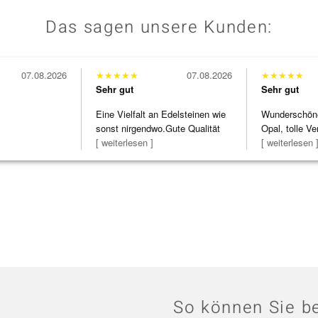
Das sagen unsere Kunden:
07.08.2026
★
★
★
★
★
07.08.2026
★
★
★
★
★
Sehr gut
Sehr gut
Eine Vielfalt an Edelsteinen wie
Wunderschöne 
sonst nirgendwo.Gute Qualität
Opal, tolle Ve
zu noc
[ weiterlesen ]
Steg ist e
[ weiterlesen 
So können Sie be