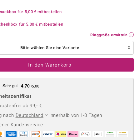
Perle
Ringgröße ermitteln
lith
Spinell
muckbox für
5,00 €
mitbestellen
in
Zirkon
chenkbox für
5,00 €
mitbestellen
Ringgröße ermitteln
Gelb
Bitte wählen Sie eine Variante
In den Warenkorb
Sehr gut
4.70
/5.00
heitszertifikat
ostenfrei ab 99,- €
ng nach
Deutschland
innerhalb von 1-3 Tagen
ener Kundenservice