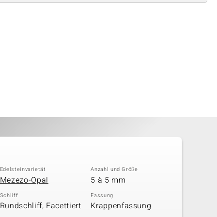
Edelsteinvarietät
Anzahl und Größe
Mezezo-Opal
5 à 5 mm
Schliff
Fassung
Rundschliff, Facettiert
Krappenfassung