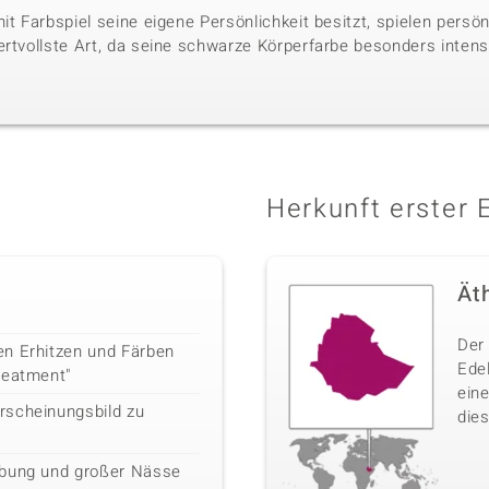
it Farbspiel seine eigene Persönlichkeit besitzt, spielen persö
ertvollste Art, da seine schwarze Körperfarbe besonders intens
Herkunft erster 
Ät
Der 
en Erhitzen und Färben
Ede
reatment"
ein
rscheinungsbild zu
dies
ebung und großer Nässe