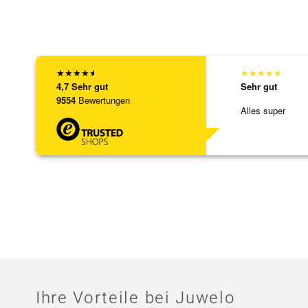
★
★
★
★
★
★
★
★
★
★
4,7
Sehr gut
Sehr gut
9554
Bewertungen
Alles super
Ihre Vorteile bei Juwelo