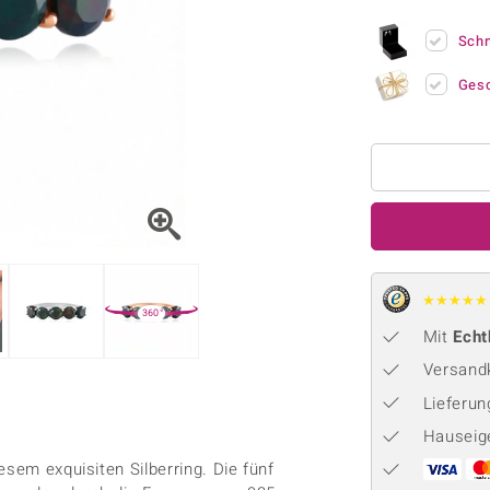
Onyx
Peridot
ns
♦ Silberhalsketten
TPC
Rhodolith
Spektro
Sch
k
♦ Silberohrringe
Trends & Classics
Türkis
Turmal
♦ Silberanhänger
Vitale Minerale
Ges
n
Platinschmuck
Blau
Grün
★
★
★
★
★
360°
Mit
Echt
Versandk
Lieferu
Hauseig
esem exquisiten Silberring. Die fünf