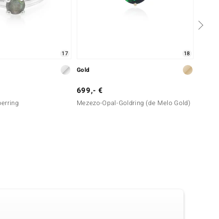
17
18
Gold
Silber
699,- €
149,-
berring
Mezezo-Opal-Goldring (de Melo Gold)
Mezezo
Essen