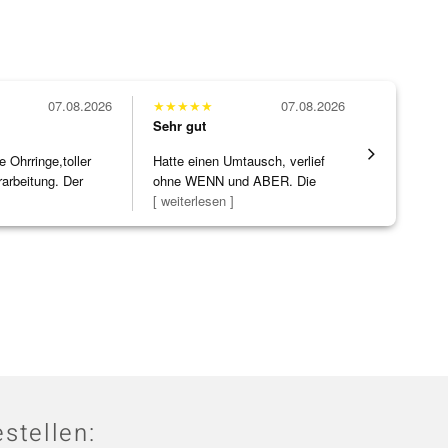
07.08.2026
★
★
★
★
★
07.08.2026
★
★
★
★
★
Sehr gut
Sehr gut
Ohrringe,toller
Hatte einen Umtausch, verlief
Die Ware k
rarbeitung. Der
ohne WENN und ABER. Die
erwartet. 
]
Schmuckstücke h
[ weiterlesen ]
verpackt.
stellen: